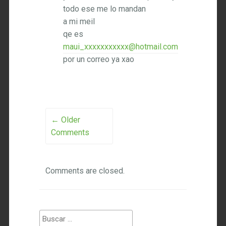
todo ese me lo mandan
a mi meil
qe es
maui_xxxxxxxxxxx@hotmail.com
por un correo ya xao
Comment
← Older
Comments
navigation
Comments are closed.
Buscar: