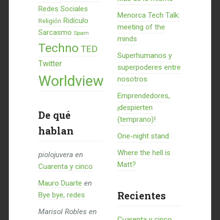
Redes Sociales
Menorca Tech Talk:
Ridículo
Religión
meeting of the
Sarcasmo
Spam
minds
Techno
TED
Superhumanos y
Twitter
superpoderes entre
Worldview
nosotros
Emprendedores,
¡despierten
De qué
(temprano)!
hablan
One-night stand
Where the hell is
piolojuvera
en
Matt?
Cuarenta y cinco
Mauro Duarte
en
Recientes
Bye bye, redes
Marisol Robles
en
Cuarenta y cinco