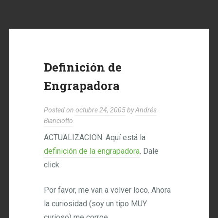
Definición de
Engrapadora
Posted on
octubre 24, 2005
by
Andrés
Bianciotto
ACTUALIZACION: Aquí está la
definición de la engrapadora
. Dale
click.
Por favor, me van a volver loco. Ahora
la curiosidad (soy un tipo MUY
curioso) me corroe.