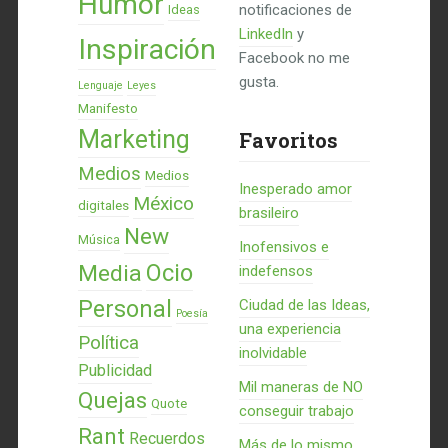
Humor
notificaciones de
Ideas
LinkedIn
y
Inspiración
Facebook no me
gusta.
Lenguaje
Leyes
Manifesto
Marketing
Favoritos
Medios
Medios
Inesperado amor
México
digitales
brasileiro
New
Música
Inofensivos e
Ocio
Media
indefensos
Personal
Ciudad de las Ideas,
Poesía
una experiencia
Política
inolvidable
Publicidad
Mil maneras de NO
Quejas
Quote
conseguir trabajo
Rant
Recuerdos
Más de lo mismo