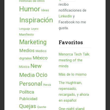
Historias de otros
recibo
Humor
notificaciones de
Ideas
LinkedIn
y
Inspiración
Facebook no me
gusta.
Lenguaje
Leyes
Manifesto
Marketing
Favoritos
Medios
Medios
Menorca Tech Talk:
México
digitales
meeting of the
New
minds
Música
Ocio
Media
Más de lo mismo
Personal
The Hughtrain,
Poesía
repensado,
Política
recargado, y ahora
Publicidad
en español
Quejas
Quote
One-night stand