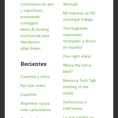
coronavirus en aire
desnudo
y superficies,
Mil maneras de NO
previniendo
conseguir trabajo
contagios.
The Hughtrain,
Next.LA, hosting
repensado,
profesional para
recargado, y ahora
Wordpress
en español
eBay Sniper
One-night stand
Recientes
Where the hell is
Matt?
Cuarenta y cinco
Menorca Tech Talk:
Bye bye, redes
meeting of the
minds
Cuarenta
Inofensivos e
Argentina: nunca
indefensos
más carta blanca
Lo que cambia es