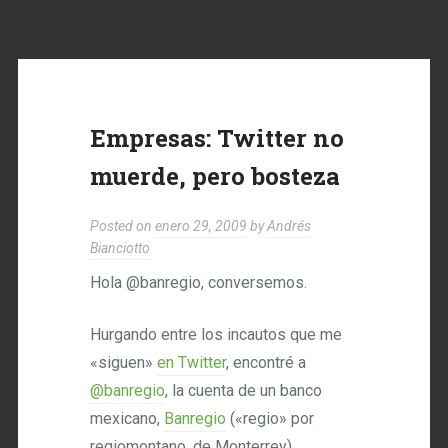
Empresas: Twitter no
muerde, pero bosteza
Posted on
enero 29, 2009
by
Andrés
Bianciotto
Hola @banregio, conversemos.
Hurgando entre los incautos que me
«siguen»
en Twitter
, encontré a
@banregio
, la cuenta de un banco
mexicano,
Banregio
(«regio» por
regiomontano, de Monterrey).