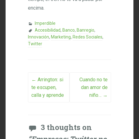
encima.
Imperdible
Accesibilidad
,
Banco
,
Banregio
,
Innovación
,
Marketing
,
Redes Sociales
,
Twitter
Post navigation
←
Arrington: si
Cuando no te
te escupen,
dan amor de
calla y aprende
niño…
→
3 thoughts on