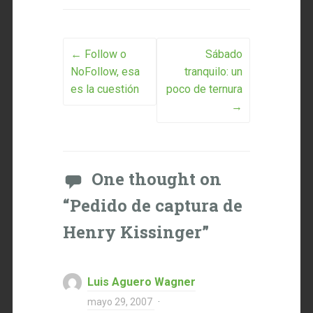
Post navigation
←
Follow o
Sábado
NoFollow, esa
tranquilo: un
es la cuestión
poco de ternura
→
One thought on
“
Pedido de captura de
Henry Kissinger
”
Luis Aguero Wagner
mayo 29, 2007
·