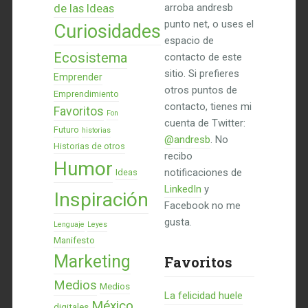
de las Ideas
arroba andresb
punto net, o uses el
Curiosidades
espacio de
Ecosistema
contacto de este
sitio. Si prefieres
Emprender
otros puntos de
Emprendimiento
contacto, tienes mi
Favoritos
Fon
cuenta de Twitter:
Futuro
historias
@andresb
. No
Historias de otros
recibo
Humor
notificaciones de
Ideas
LinkedIn
y
Inspiración
Facebook no me
gusta.
Lenguaje
Leyes
Manifesto
Marketing
Favoritos
Medios
Medios
La felicidad huele
México
digitales