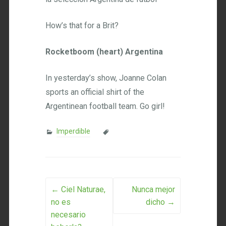
How’s that for a Brit?
Rocketboom (heart) Argentina
In yesterday’s show, Joanne Colan
sports an official shirt of the
Argentinean football team. Go girl!
Imperdible
Post navigation
←
Ciel Naturae,
Nunca mejor
no es
dicho
→
necesario