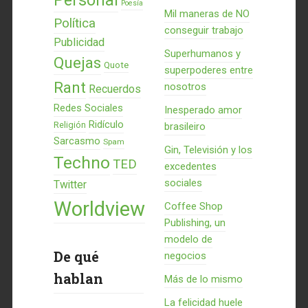
Personal
Poesía
Mil maneras de NO
Política
conseguir trabajo
Publicidad
Superhumanos y
Quejas
Quote
superpoderes entre
Rant
nosotros
Recuerdos
Redes Sociales
Inesperado amor
Ridículo
Religión
brasileiro
Sarcasmo
Spam
Gin, Televisión y los
Techno
TED
excedentes
sociales
Twitter
Worldview
Coffee Shop
Publishing, un
modelo de
De qué
negocios
hablan
Más de lo mismo
La felicidad huele