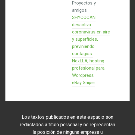
Proyectos y
amigos
SHYCOCAN
desactiva
coronavirus en aire
y superficies,
previniendo
contagios.
Next.LA, hosting
profesional para
Wordpress
eBay Sniper
Los textos publicados en este espacio son
redactados a título personal y no representan
la posición de ninguna empresa u