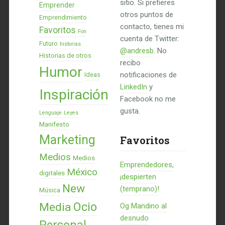
sitio. Si prefieres
Emprender
otros puntos de
Emprendimiento
contacto, tienes mi
Favoritos
Fon
cuenta de Twitter:
Futuro
historias
@andresb
. No
Historias de otros
recibo
Humor
notificaciones de
Ideas
LinkedIn
y
Inspiración
Facebook no me
gusta.
Lenguaje
Leyes
Manifesto
Marketing
Favoritos
Medios
Medios
Emprendedores,
México
digitales
¡despierten
New
(temprano)!
Música
Ocio
Media
Og Mandino al
desnudo