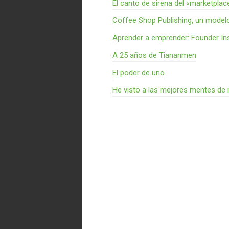
El canto de sirena del «marketplac
Coffee Shop Publishing, un model
Aprender a emprender: Founder Ins
A 25 años de Tiananmen
El poder de uno
He visto a las mejores mentes de