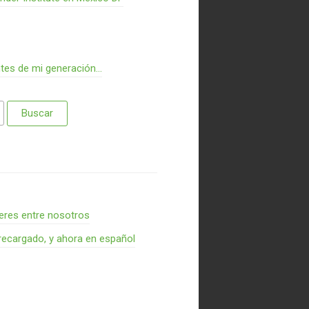
ntes de mi generación…
res entre nosotros
recargado, y ahora en español