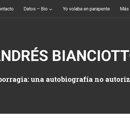
ntacto
Datos – Bio
Yo volaba en parapente
Más 
NDRÉS BIANCIOT
orragia: una autobiografía no autori