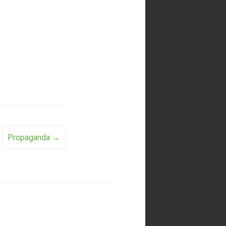
Propaganda
→