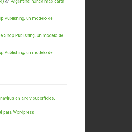
d)
en
Argentina: nunca más carta
p Publishing, un modelo de
e Shop Publishing, un modelo de
p Publishing, un modelo de
virus en aire y superficies,
al para Wordpress