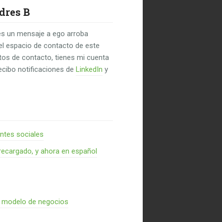
dres B
s un mensaje a ego arroba
el espacio de contacto de este
untos de contacto, tienes mi cuenta
recibo notificaciones de
LinkedIn
y
entes sociales
recargado, y ahora en español
n modelo de negocios