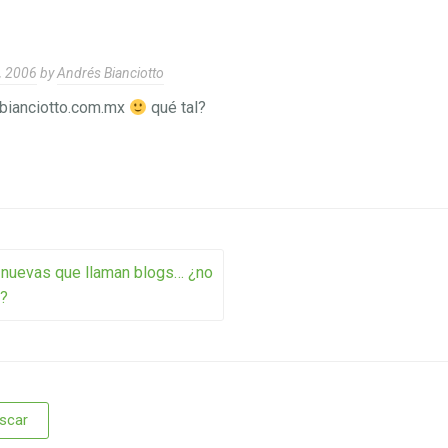
, 2006
by
Andrés Bianciotto
 bianciotto.com.mx
qué tal?
vigation
 nuevas que llaman blogs… ¿no
s?