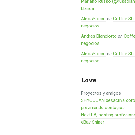
Mariano Russo (@russolan
blanca
AlexisSocco
en
Coffee Sho
negocios
Andrés Bianciotto
en
Coffe
negocios
AlexisSocco
en
Coffee Sho
negocios
Love
Proyectos y amigos
SHYCOCAN desactiva corona
previniendo contagios.
Next.LA, hosting profesion
eBay Sniper