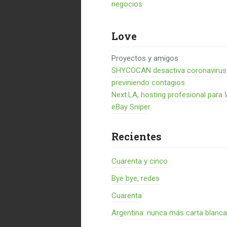
negocios
Love
Proyectos y amigos
SHYCOCAN desactiva coronavirus en
previniendo contagios.
Next.LA, hosting profesional para
eBay Sniper
Recientes
Cuarenta y cinco
Bye bye, redes
Cuarenta
Argentina: nunca más carta blanca