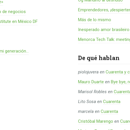
Og Mandino al desnudo
e»
Emprendedores, ¡despierte
o de negocios
Más de lo mismo
titute en México DF
Inesperado amor brasileiro
Menorca Tech Talk: meetin
 mi generación…
De qué hablan
piolojuvera
en
Cuarenta y c
Mauro Duarte
en
Bye bye, 
Marisol Robles
en
Cuarent
Lito Sosa
en
Cuarenta
marcela
en
Cuarenta
Cristóbal Marengo
en
Cuar