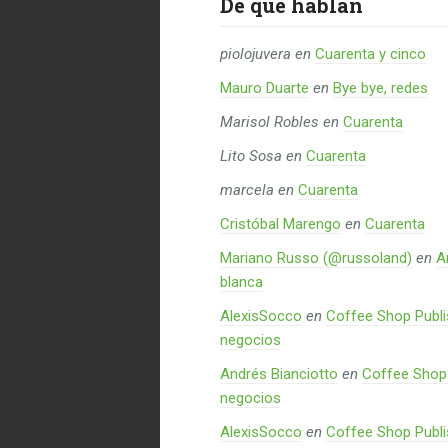
De qué hablan
piolojuvera
en
Cuarenta y cinco
Mauro Duarte
en
Bye bye, redes
Marisol Robles
en
Cuarenta
Lito Sosa
en
Cuarenta
marcela
en
Cuarenta
Cristóbal Marengo
en
Cuarenta
Mariano Russo (@russoland)
en
A
blanca
AlexisSocco
en
Coffee Shop Publi
negocios
Andrés Bianciotto
en
Coffee Shop 
negocios
AlexisSocco
en
Coffee Shop Publi