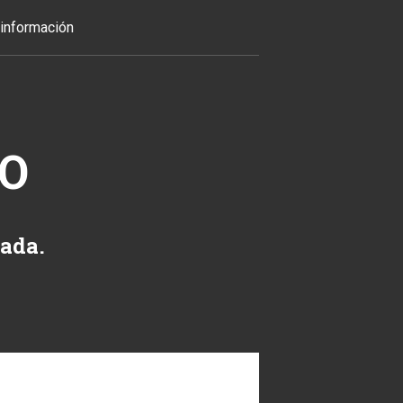
información
TO
zada.