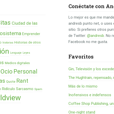
Conéctate con An
Lo mejor es que me mande
itas
Ciudad de las
andresb punto net, o uses 
sitio. Si prefieres otros p
osistema
Emprender
de Twitter:
@andresb
. No 
Facebook no me gusta.
o
Historias de otros
historias
ión
Lenguaje
Leyes
Favoritos
os
Medios digitales
Gin, Televisión y los exced
Ocio
Personal
The Hughtrain, repensado, 
as
Rant
Quote
Más de lo mismo
Ridículo
Sarcasmo
n
Spam
Inofensivos e indefensos
ldview
Coffee Shop Publishing, u
One-night stand