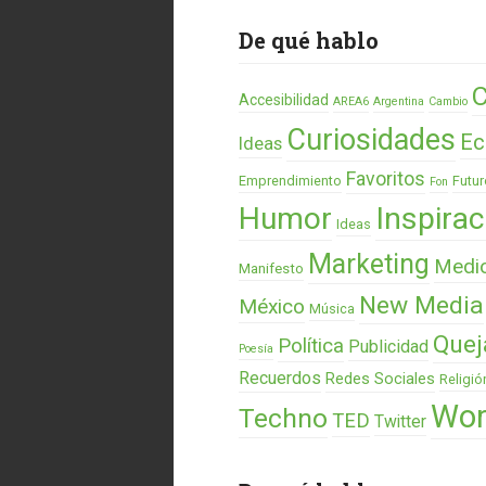
De qué hablo
C
Accesibilidad
AREA6
Argentina
Cambio
Curiosidades
Ec
Ideas
Favoritos
Emprendimiento
Futur
Fon
Humor
Inspirac
Ideas
Marketing
Medi
Manifesto
New Media
México
Música
Quej
Política
Publicidad
Poesía
Recuerdos
Redes Sociales
Religió
Wor
Techno
TED
Twitter