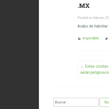
.MX
Posted on
febrero 25
Acabo de habilitar
Imperdible
Post na
←
Estas cositas
serán peligroso
Buscar: