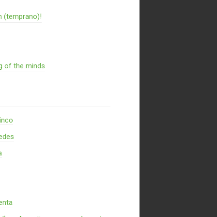
n (temprano)!
g of the minds
inco
redes
a
enta