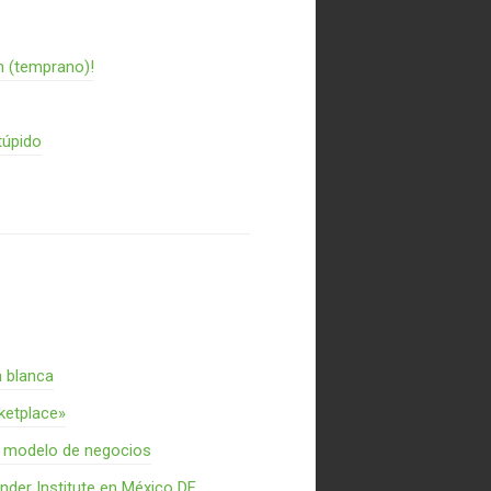
n (temprano)!
túpido
a blanca
rketplace»
n modelo de negocios
nder Institute en México DF