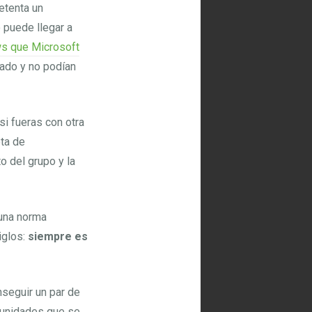
etenta un
 puede llegar a
s que Microsoft
ado y no podían
 si fueras con otra
eta de
o del grupo y la
una norma
iglos:
siempre es
seguir un par de
rtunidades que se