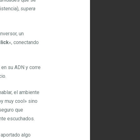
istencia),
supera
inversor, un
lick
«, conectando
 en su ADN y corre
io.
hablar, el ambiente
oy muy cool» sino
 seguro que
ente escuchados.
 aportado algo