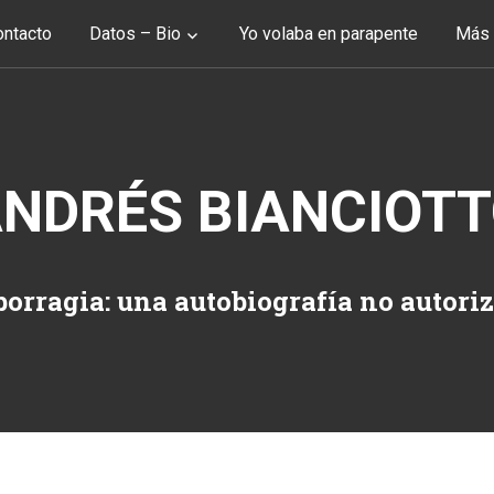
ntacto
Datos – Bio
Yo volaba en parapente
Más 
NDRÉS BIANCIOT
orragia: una autobiografía no autori