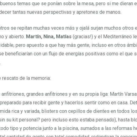
 buenos temas que se ponían sobre la mesa, pero si me dieran e
adecer tantas nuevas perspectivas y apretones de manos.
ntros se repitan muchas veces más y ojalá surjan muchos otros 
o y abierto.
Martín, Nina, Matías
(gracias!) y el Mediterráneo le
vidable, pero apuesto a que hay más gente, incluso en otros ám
e beneficiarían con un flujo de energías positivas como el que 
.
 rescato de la memoria:
anfitriones, grandes anfitriones y en su propia liga: Martín Vars
 preparado para recibir gente y hacerlos sentir como en casa. Det
mida rica y variada, blisters con cepillos de dientes en todos lo
 sin su kit personal? pero incluso esto estaba pensado), hasta 
todo tipo y potencia junto a la piscina, sumados a las reformas h
r tal cantidad de gente con total comodidad, redondean la experie