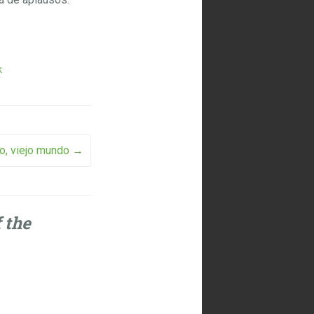
k
, viejo mundo
→
 the