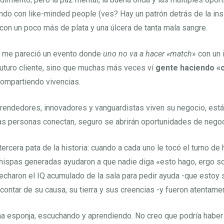
ando con like-minded people (ves? Hay un patrón detrás de la ins
con un poco más de plata y una úlcera de tanta mala sangre.
 me pareció un evento donde
uno no va a hacer «match
» con un 
futuro cliente, sino que muchas más veces ví
gente haciendo «c
compartiendo vivencias.
rendedores, innovadores y vanguardistas viven su negocio, está
las personas conectan, seguro se abrirán oportunidades de negoc
 tercera pata de la historia: cuando a cada uno le tocó el turno de 
chispas generadas ayudaron a que nadie diga «esto hago, ergo s
charon el IQ acumulado de la sala para pedir ayuda -que estoy
a contar de su causa, su tierra y sus creencias -y fueron atentam
a esponja, escuchando y aprendiendo. No creo que podría haber