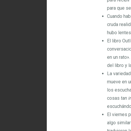
para que se
Cuando hablo
cruda realid
hubo lentes
El libro Out
conversacio
en un rato»
del libro y 
La variedad
mueve en un
los escucha
cosas
tan i
escuchándol
El viernes p
algo similar
tradujeron 