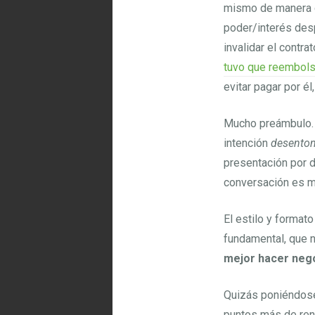
mismo de manera q
poder/interés des
invalidar el contra
tuvo que reembols
evitar pagar por é
Mucho preámbulo. 
intención
desenton
presentación por d
conversación es mu
El estilo y forma
fundamental, que n
mejor hacer neg
Quizás poniéndose
puntos más de rend