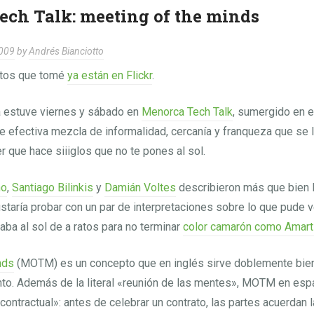
ch Talk: meeting of the minds
2009
by
Andrés Bianciotto
otos que tomé
ya están en Flickr
.
 estuve viernes y sábado en
Menorca Tech Talk
, sumergido en e
 efectiva mezcla de informalidad, cercanía y franqueza que se 
 que hace siiiglos que no te pones al sol.
no
,
Santiago Bilinkis
y
Damián Voltes
describieron más que bien l
staría probar con un par de interpretaciones sobre lo que pude v
ba al sol de a ratos para no terminar
color camarón como Amart
nds
(MOTM) es un concepto que en inglés sirve doblemente bien
to. Además de la literal «reunión de las mentes», MOTM en espa
contractual»: antes de celebrar un contrato, las partes acuerdan 