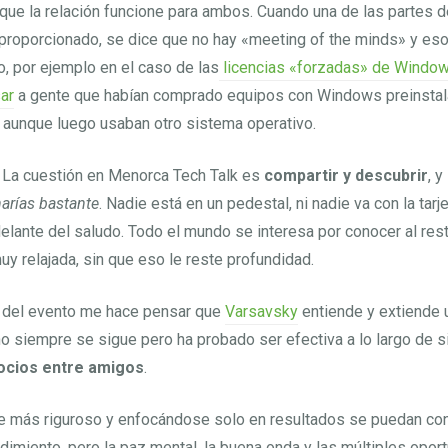
ue la relación funcione para ambos. Cuando una de las partes d
proporcionado, se dice que no hay «meeting of the minds» y eso
to, por ejemplo en el caso de las
licencias «forzadas» de Window
ar
a gente que habían comprado equipos con Windows preinstal
l, aunque luego usaban otro sistema operativo.
La cuestión en Menorca Tech Talk es
compartir y descubrir
, y
arías bastante
. Nadie está en un pedestal, ni nadie va con la tarj
elante del saludo. Todo el mundo se interesa por conocer al rest
y relajada, sin que eso le reste profundidad.
to del evento me hace pensar que
Varsavsky
entiende y extiende 
o siempre se sigue pero ha probado ser efectiva a lo largo de s
ocios entre amigos
.
 más riguroso y enfocándose solo en resultados se puedan con
imiento, pero la paz mental, la buena onda y las múltiples opo