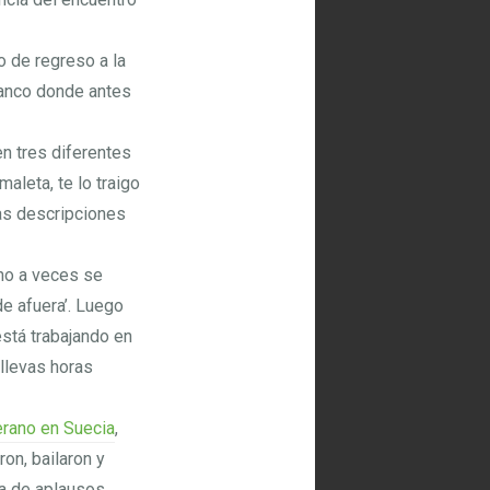
o de regreso a la
blanco donde antes
en tres diferentes
aleta, te lo traigo
as descripciones
no a veces se
e afuera’. Luego
está trabajando en
 llevas horas
verano en Suecia
,
ron, bailaron y
ha de aplausos.