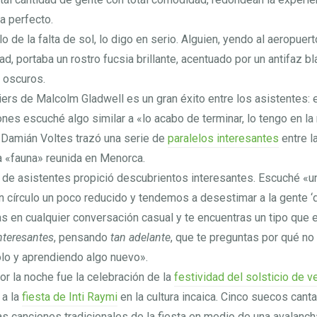
a perfecto.
 de la falta de sol, lo digo en serio. Alguien, yendo al aeropuert
ad, portaba un rostro fucsia brillante, acentuado por un antifaz 
 oscuros.
liers de Malcolm Gladwell es un gran éxito entre los asistentes: 
nes escuché algo similar a «lo acabo de terminar, lo tengo en la m
. Damián Voltes trazó una serie de
paralelos interesantes
entre l
la «fauna» reunida en Menorca.
 de asistentes propició descubrientos interesantes. Escuché «u
 círculo un poco reducido y tendemos a desestimar a la gente ‘d
s en cualquier conversación casual y te encuentras un tipo que 
nteresantes
, pensando
tan adelante
, que te preguntas por qué no
o y aprendiendo algo nuevo».
or la noche fue la celebración de la
festividad del solsticio de 
 a la
fiesta de Inti Raymi
en la cultura incaica. Cinco suecos canta
las canciones tradicionales de la fiesta en medio de una avalanc