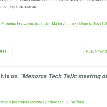
s con zapatos nuevos.
p
,
Favoritos
,
Innovation
,
Inspiración
,
Martin Varsavsky
,
Menorca Tech Tal
vigation
ntres…
Nuevo mundo
ghts on
“
Menorca Tech Talk: meeting of
xtual y las conversaciones poderosas La Periferia