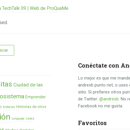
 TechTalk 09 | Web de ProQuaMe
sed.
Conéctate con An
Lo mejor es que me mande
itas
Ciudad de las
andresb punto net, o uses 
sitio. Si prefieres otros p
osistema
Emprender
de Twitter:
@andresb
. No 
Facebook no me gusta.
o
Historias de otros
historias
ión
Lenguaje
Leyes
Favoritos
os