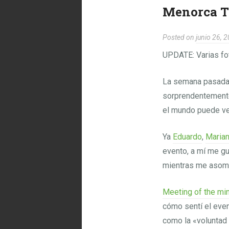
Menorca Te
Posted on
junio 26, 
UPDATE: Varias f
La semana pasada
sorprendentemente
el mundo puede ver
Ya
Eduardo
,
Maria
evento, a mí me gu
mientras me asoma
Meeting of the mi
cómo sentí el even
como la «voluntad 