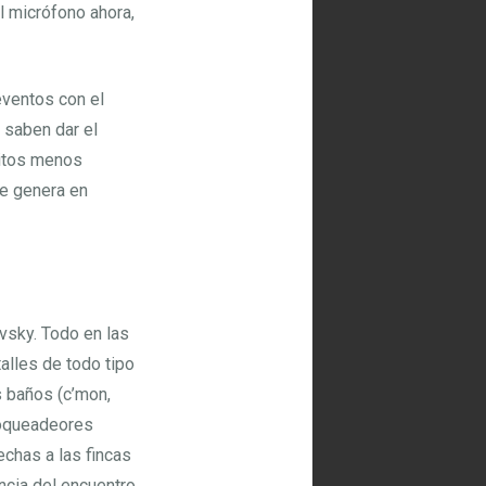
l micrófono ahora,
eventos con el
 saben dar el
bitos menos
se genera en
avsky. Todo en las
alles de todo tipo
s baños (c’mon,
bloqueadeores
echas a las fincas
ncia del encuentro