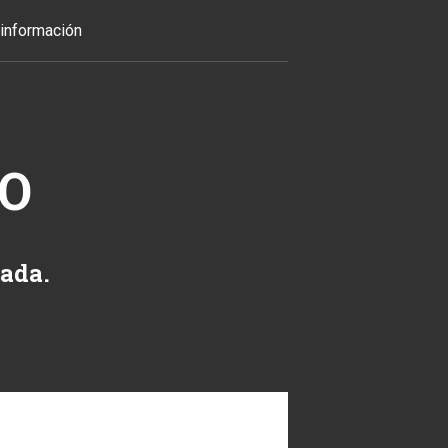
información
TO
zada.