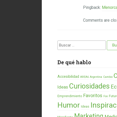
Pingback:
Menorca
Comments are clo
Buscar:
De qué hablo
C
Accesibilidad
AREA6
Argentina
Cambio
Curiosidades
Ec
Ideas
Favoritos
Emprendimiento
Futur
Fon
Humor
Inspirac
Ideas
Marketing
Medi