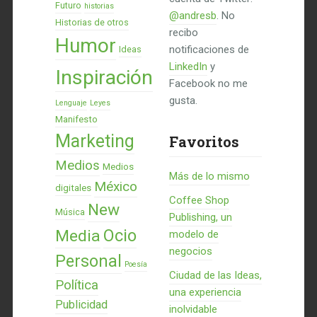
Futuro
historias
@andresb
. No
Historias de otros
recibo
Humor
notificaciones de
Ideas
LinkedIn
y
Inspiración
Facebook no me
gusta.
Lenguaje
Leyes
Manifesto
Marketing
Favoritos
Medios
Medios
Más de lo mismo
México
digitales
Coffee Shop
New
Música
Publishing, un
Ocio
Media
modelo de
negocios
Personal
Poesía
Ciudad de las Ideas,
Política
una experiencia
Publicidad
inolvidable