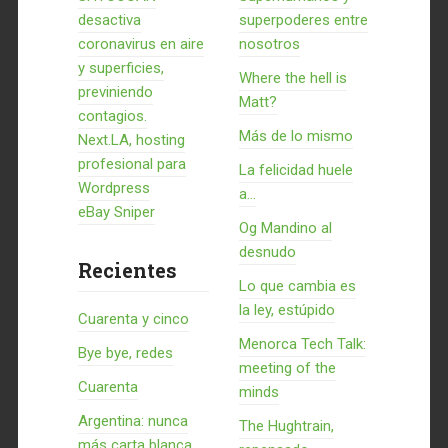
desactiva
superpoderes entre
coronavirus en aire
nosotros
y superficies,
Where the hell is
previniendo
Matt?
contagios.
Más de lo mismo
Next.LA, hosting
profesional para
La felicidad huele
Wordpress
a...
eBay Sniper
Og Mandino al
desnudo
Recientes
Lo que cambia es
la ley, estúpido
Cuarenta y cinco
Menorca Tech Talk:
Bye bye, redes
meeting of the
Cuarenta
minds
Argentina: nunca
The Hughtrain,
más carta blanca