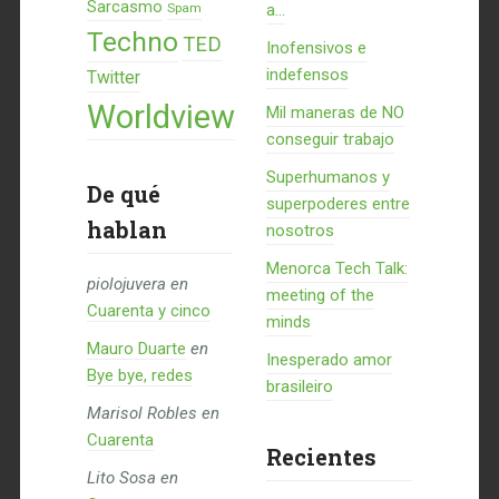
Sarcasmo
Spam
a...
Techno
TED
Inofensivos e
indefensos
Twitter
Worldview
Mil maneras de NO
conseguir trabajo
Superhumanos y
De qué
superpoderes entre
hablan
nosotros
Menorca Tech Talk:
piolojuvera
en
meeting of the
Cuarenta y cinco
minds
Mauro Duarte
en
Inesperado amor
Bye bye, redes
brasileiro
Marisol Robles
en
Cuarenta
Recientes
Lito Sosa
en