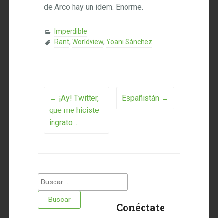
de Arco hay un idem. Enorme.
Imperdible
Rant
,
Worldview
,
Yoani Sánchez
Post navigation
←
¡Ay! Twitter,
Españistán
→
que me hiciste
ingrato…
Buscar:
Conéctate