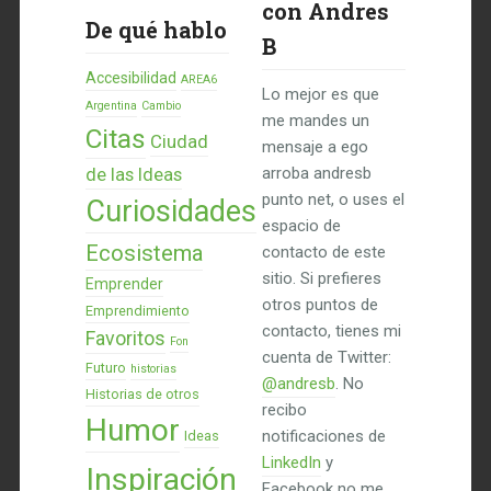
con Andres
De qué hablo
B
Accesibilidad
AREA6
Lo mejor es que
Argentina
Cambio
me mandes un
Citas
Ciudad
mensaje a ego
de las Ideas
arroba andresb
punto net, o uses el
Curiosidades
espacio de
Ecosistema
contacto de este
sitio. Si prefieres
Emprender
otros puntos de
Emprendimiento
contacto, tienes mi
Favoritos
Fon
cuenta de Twitter:
Futuro
historias
@andresb
. No
Historias de otros
recibo
Humor
notificaciones de
Ideas
LinkedIn
y
Inspiración
Facebook no me