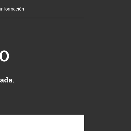
información
TO
zada.