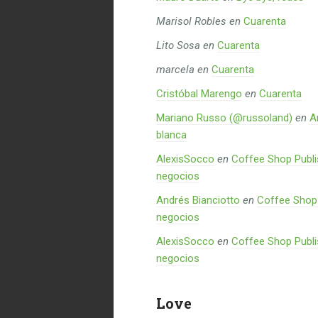
Marisol Robles
en
Cuarenta
Lito Sosa
en
Cuarenta
marcela
en
Cuarenta
Cristóbal Marengo
en
Cuarenta
Mariano Russo (@russoland)
en
A
blanca
AlexisSocco
en
Coffee Shop Publi
negocios
Andrés Bianciotto
en
Coffee Shop 
negocios
AlexisSocco
en
Coffee Shop Publi
negocios
Love