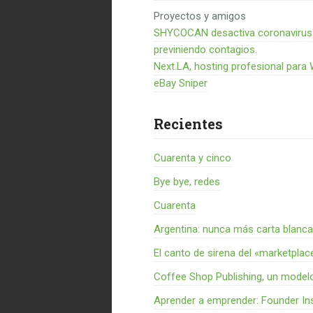
Proyectos y amigos
SHYCOCAN desactiva coronavirus en
previniendo contagios.
Next.LA, hosting profesional para
eBay Sniper
Recientes
Cuarenta y cinco
Bye bye, redes
Cuarenta
Argentina: nunca más carta blanca
El canto de sirena del «marketplac
Coffee Shop Publishing, un model
Aprender a emprender: Founder Ins