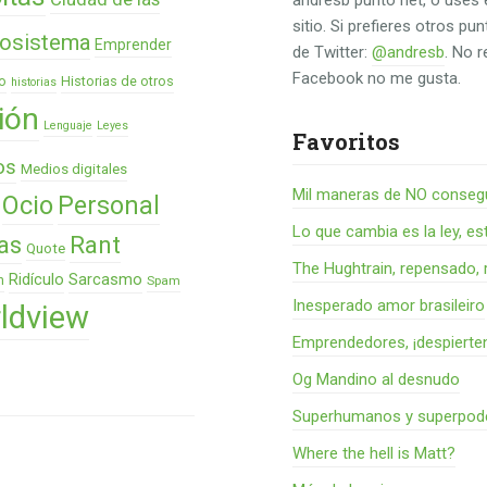
andresb punto net, o uses 
sitio. Si prefieres otros p
osistema
Emprender
de Twitter:
@andresb
. No 
Facebook no me gusta.
o
Historias de otros
historias
ión
Lenguaje
Leyes
Favoritos
os
Medios digitales
Mil maneras de NO consegu
Ocio
Personal
Lo que cambia es la ley, es
as
Rant
Quote
The Hughtrain, repensado, 
Ridículo
Sarcasmo
n
Spam
Inesperado amor brasileiro
ldview
Emprendedores, ¡despierte
Og Mandino al desnudo
Superhumanos y superpode
Where the hell is Matt?