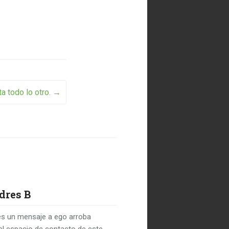
a todo lo otro.
→
dres B
s un mensaje a ego arroba