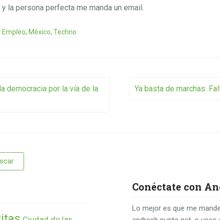
e y la persona perfecta me manda un email.
Empleo
,
México
,
Techno
vigation
la democracia por la vía de la
Ya basta de marchas. Falt
Conéctate con An
Lo mejor es que me mande
itas
Ciudad de las