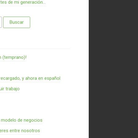
ntes de mi generación…
n (temprano)!
recargado, y ahora en español
ir trabajo
n modelo de negocios
res entre nosotros