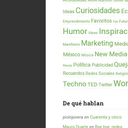
Accesibilidad
AREA6
Argentina
Cambio
Curiosidades
Ec
Ideas
Favoritos
Emprendimiento
Futur
Fon
Humor
Inspirac
Ideas
Marketing
Medi
Manifesto
New Media
México
Música
Quej
Política
Publicidad
Poesía
Recuerdos
Redes Sociales
Religió
Wor
Techno
TED
Twitter
De qué hablan
piolojuvera
en
Cuarenta y cinco
Mauro Duarte
en
Bye bye, redes