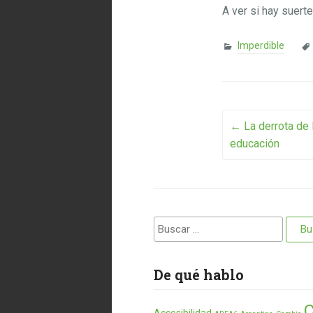
A ver si hay suert
Imperdible
Post na
←
La derrota de 
educación
Buscar:
De qué hablo
C