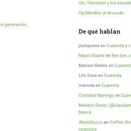
Gin, Televisión y los exced
Og Mandino al desnudo
 mi generación…
De qué hablan
piolojuvera
en
Cuarenta y c
Mauro Duarte
en
Bye bye, 
Marisol Robles
en
Cuarent
Lito Sosa
en
Cuarenta
marcela
en
Cuarenta
Cristóbal Marengo
en
Cuar
Mariano Russo (@russolan
blanca
AlexisSocco
en
Coffee Sho
negocios