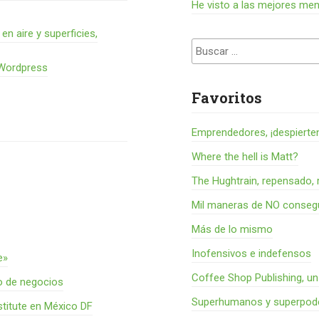
He visto a las mejores me
 aire y superficies,
Buscar:
 Wordpress
Favoritos
Emprendedores, ¡despierte
Where the hell is Matt?
The Hughtrain, repensado, 
Mil maneras de NO consegu
Más de lo mismo
Inofensivos e indefensos
e»
Coffee Shop Publishing, u
o de negocios
Superhumanos y superpode
titute en México DF