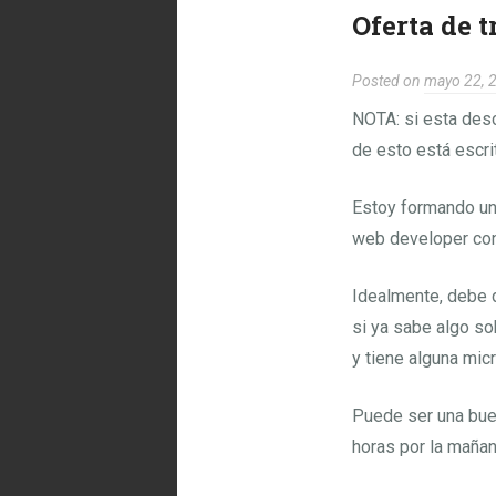
Oferta de 
Posted on
mayo 22, 
NOTA: si esta desc
de esto está escri
Estoy formando un 
web developer con
Idealmente, debe 
si ya sabe algo s
y tiene alguna mic
Puede ser una bue
horas por la mañan