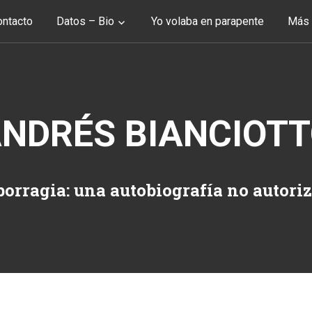
ntacto
Datos – Bio
Yo volaba en parapente
Más 
NDRÉS BIANCIOT
orragia: una autobiografía no autori