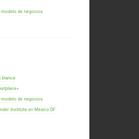
n modelo de negocios
a blanca
rketplace»
n modelo de negocios
nder Institute en México DF