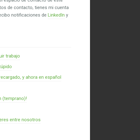
el espacio de contacto de este
untos de contacto, tienes mi cuenta
recibo notificaciones de
LinkedIn
y
ir trabajo
túpido
recargado, y ahora en español
n (temprano)!
res entre nosotros