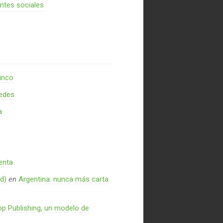
entes sociales
inco
redes
a
enta
d)
en
Argentina: nunca más carta
p Publishing, un modelo de