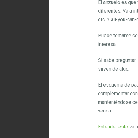
El anzuelo es que 
diferentes. Va a i
etc. Y all-you-can
Puede tomarse como
interesa.
Si sabe preguntar,
sirven de algo.
El esquema de pago
complementar con 
manteniéndose cer
venda.
Entender esto
va a