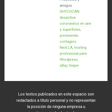
amigos
SHYCOCAN
desactiva
coronavirus en aire
y superficies,
previniendo
contagios.
Next.LA, hosting
profesional para
Wordpress
eBay Sniper
Los textos publicados en este espacio son
redactados a título personal y no representan
la posición de ninguna empresa u