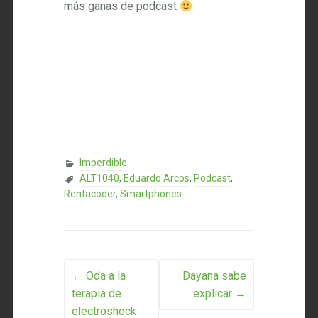
más ganas de podcast
Imperdible
ALT1040
,
Eduardo Arcos
,
Podcast
,
Rentacoder
,
Smartphones
Post navigation
←
Oda a la
Dayana sabe
terapia de
explicar
→
electroshock