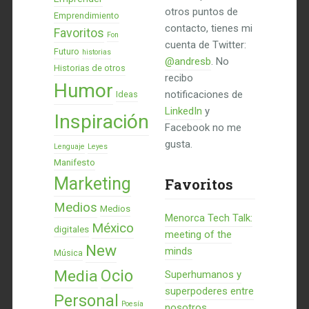
otros puntos de
Emprendimiento
contacto, tienes mi
Favoritos
Fon
cuenta de Twitter:
Futuro
historias
@andresb
. No
Historias de otros
recibo
Humor
notificaciones de
Ideas
LinkedIn
y
Inspiración
Facebook no me
gusta.
Lenguaje
Leyes
Manifesto
Marketing
Favoritos
Medios
Medios
Menorca Tech Talk:
México
digitales
meeting of the
New
minds
Música
Ocio
Media
Superhumanos y
superpoderes entre
Personal
Poesía
nosotros