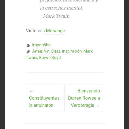
la estrechez mental.
–Mark Twain
Visto en
/Message
.
Imperdible
Anaïs Nin
,
Citas
,
Inspiración
,
Mark
Twain
,
Stowe Boyd
Post navigation
←
Bienvenido
Constituyentes:
Darren Rowse a
la arruinaron
Verborragia
→