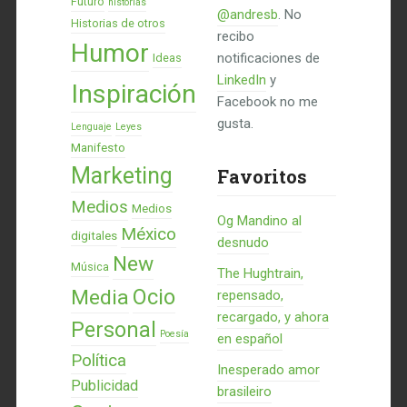
Futuro
historias
@andresb
. No
Historias de otros
recibo
Humor
notificaciones de
Ideas
LinkedIn
y
Inspiración
Facebook no me
gusta.
Lenguaje
Leyes
Manifesto
Marketing
Favoritos
Medios
Medios
Og Mandino al
México
digitales
desnudo
New
Música
The Hughtrain,
Ocio
Media
repensado,
recargado, y ahora
Personal
Poesía
en español
Política
Inesperado amor
Publicidad
brasileiro