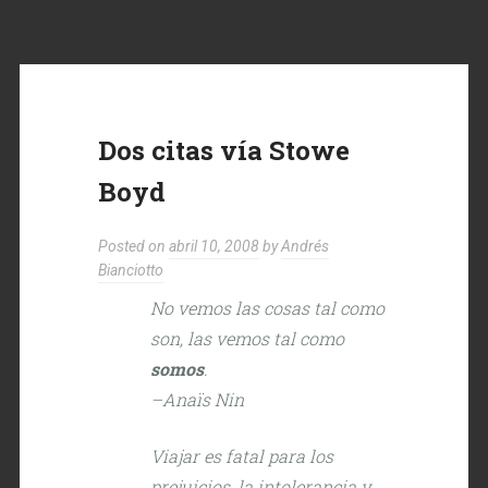
Dos citas vía Stowe
Boyd
Posted on
abril 10, 2008
by
Andrés
Bianciotto
No vemos las cosas tal como
son, las vemos tal como
somos
.
–Anaïs Nin
Viajar es fatal para los
prejuicios, la intolerancia y