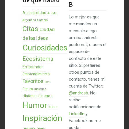
De qué hablo
B
Accesibilidad
AREA6
Lo mejor es que
Argentina
Cambio
me mandes un
Citas
Ciudad
mensaje a ego
de las Ideas
arroba andresb
punto net, o uses el
Curiosidades
espacio de
Ecosistema
contacto de este
sitio. Si prefieres
Emprender
otros puntos de
Emprendimiento
contacto, tienes mi
Favoritos
Fon
cuenta de Twitter:
Futuro
historias
@andresb
. No
Historias de otros
recibo
Humor
notificaciones de
Ideas
LinkedIn
y
Inspiración
Facebook no me
gusta.
Lenguaje
Leyes