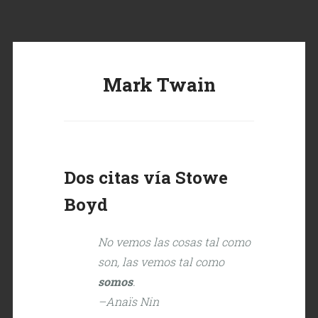
Mark Twain
Dos citas vía Stowe
Boyd
No vemos las cosas tal como
son, las vemos tal como
somos
.
–Anaïs Nin