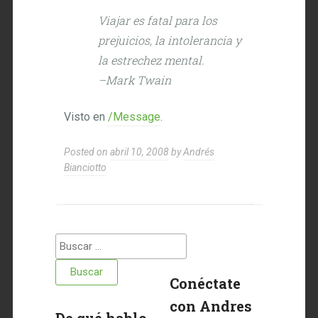
Viajar es fatal para los
prejuicios, la intolerancia y
la estrechez mental.
–Mark Twain
Visto en
/Message
.
Posted on
abril 10, 2008
by
Andrés
Bianciotto
Buscar:
Conéctate
con Andres