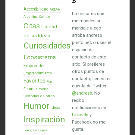
B
Accesibilidad
AREA6
Lo mejor es que
Argentina
Cambio
me mandes un
Citas
Ciudad
mensaje a ego
de las Ideas
arroba andresb
punto net, o uses el
Curiosidades
espacio de
Ecosistema
contacto de este
sitio. Si prefieres
Emprender
otros puntos de
Emprendimiento
contacto, tienes mi
Favoritos
Fon
cuenta de Twitter:
Futuro
historias
@andresb
. No
Historias de otros
recibo
Humor
notificaciones de
Ideas
LinkedIn
y
Inspiración
Facebook no me
gusta.
Lenguaje
Leyes