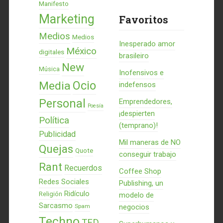
Manifesto
Marketing
Favoritos
Medios
Medios
Inesperado amor
México
digitales
brasileiro
New
Música
Inofensivos e
Ocio
Media
indefensos
Personal
Emprendedores,
Poesía
¡despierten
Política
(temprano)!
Publicidad
Mil maneras de NO
Quejas
Quote
conseguir trabajo
Rant
Recuerdos
Coffee Shop
Redes Sociales
Publishing, un
Ridículo
Religión
modelo de
Sarcasmo
Spam
negocios
Techno
TED