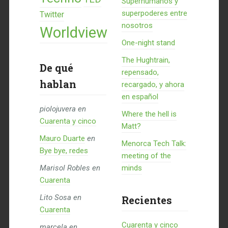
Superhumanos y
superpoderes entre
Twitter
nosotros
Worldview
One-night stand
The Hughtrain,
De qué
repensado,
hablan
recargado, y ahora
en español
piolojuvera
en
Where the hell is
Cuarenta y cinco
Matt?
Mauro Duarte
en
Menorca Tech Talk:
Bye bye, redes
meeting of the
Marisol Robles
en
minds
Cuarenta
Lito Sosa
en
Recientes
Cuarenta
Cuarenta y cinco
marcela
en