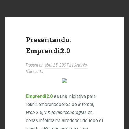
Presentando:
Emprendi2.0
Posted on
abril 25, 2007
by
Andrés
Bianciotto
Emprendi2.0
es una iniciativa para
reunir emprendedores de
Internet
,
Web 2.0
, y
nuevas tecnologías
en
cenas informales alrededor de todo el
mundo. ¿Por qué una cena y no