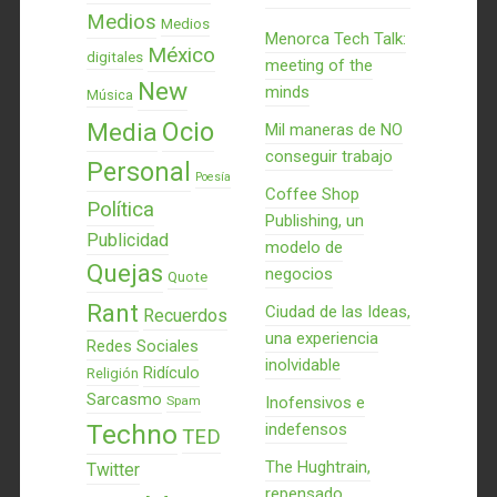
Medios
Medios
Menorca Tech Talk:
México
digitales
meeting of the
New
minds
Música
Ocio
Media
Mil maneras de NO
conseguir trabajo
Personal
Poesía
Coffee Shop
Política
Publishing, un
Publicidad
modelo de
Quejas
negocios
Quote
Rant
Ciudad de las Ideas,
Recuerdos
una experiencia
Redes Sociales
inolvidable
Ridículo
Religión
Sarcasmo
Spam
Inofensivos e
Techno
indefensos
TED
The Hughtrain,
Twitter
repensado,