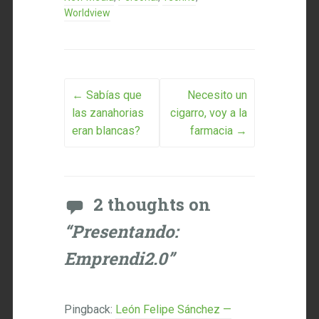
Worldview
Post navigation
←
Sabías que
Necesito un
las zanahorias
cigarro, voy a la
eran blancas?
farmacia
→
2 thoughts on
“
Presentando:
Emprendi2.0
”
Pingback:
León Felipe Sánchez —