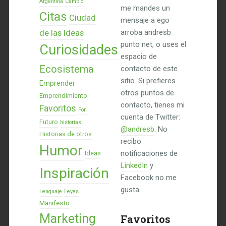
Argentina
Cambio
me mandes un
Citas
Ciudad
mensaje a ego
de las Ideas
arroba andresb
punto net, o uses el
Curiosidades
espacio de
Ecosistema
contacto de este
sitio. Si prefieres
Emprender
otros puntos de
Emprendimiento
contacto, tienes mi
Favoritos
Fon
cuenta de Twitter:
Futuro
historias
@andresb
. No
Historias de otros
recibo
Humor
notificaciones de
Ideas
LinkedIn
y
Inspiración
Facebook no me
gusta.
Lenguaje
Leyes
Manifesto
Marketing
Favoritos