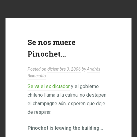
Se nos muere
Pinochet…
Posted on
diciembre 3, 2006
by
Andrés
Bianciotto
Se va el ex dictador
y el gobierno
chileno llama a la calma: no destapen
el champagne aún, esperen que deje
de respirar.
Pinochet is leaving the building…