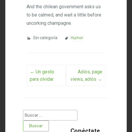
And the chilean government asks us
to be calmed, and wait a little before
uncorking champagne.
Sin categoría
Humor
Post navigation
←
Un gesto
Adiós, page
para olvidar
views, adiós
→
Buscar:
Conéctate