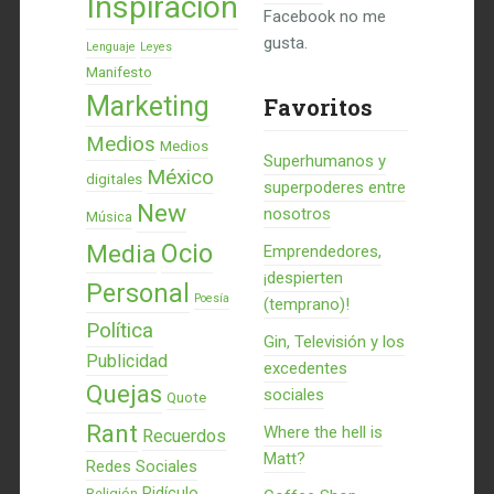
Inspiración
Facebook no me
gusta.
Lenguaje
Leyes
Manifesto
Marketing
Favoritos
Medios
Medios
Superhumanos y
México
digitales
superpoderes entre
New
nosotros
Música
Ocio
Media
Emprendedores,
¡despierten
Personal
Poesía
(temprano)!
Política
Gin, Televisión y los
Publicidad
excedentes
Quejas
sociales
Quote
Rant
Where the hell is
Recuerdos
Matt?
Redes Sociales
Ridículo
Religión