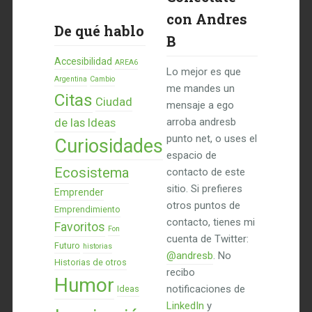
con Andres
De qué hablo
B
Accesibilidad
AREA6
Lo mejor es que
Argentina
Cambio
me mandes un
Citas
Ciudad
mensaje a ego
de las Ideas
arroba andresb
punto net, o uses el
Curiosidades
espacio de
Ecosistema
contacto de este
sitio. Si prefieres
Emprender
otros puntos de
Emprendimiento
contacto, tienes mi
Favoritos
Fon
cuenta de Twitter:
Futuro
historias
@andresb
. No
Historias de otros
recibo
Humor
notificaciones de
Ideas
LinkedIn
y