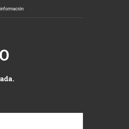
información
TO
zada.