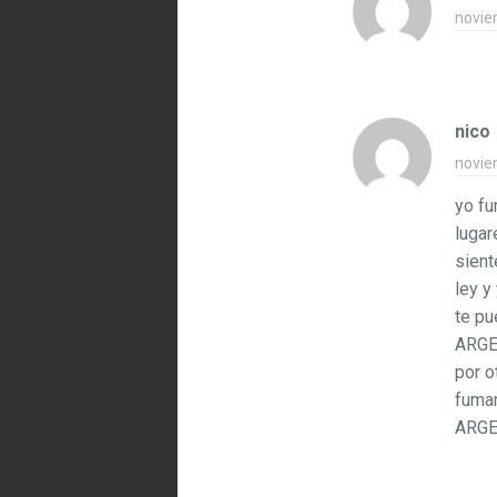
novie
nico
novie
yo fu
lugar
sient
ley y
te pu
ARGE
por o
fumar
ARGE