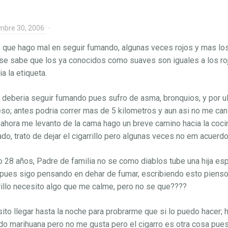
mbre 30, 2006
·
 que hago mal en seguir fumando, algunas veces rojos y mas lo
se sabe que los ya conocidos como suaves son iguales a los roj
a la etiqueta.
 deberia seguir fumando pues sufro de asma, bronquios, y por u
so; antes podria correr mas de 5 kilometros y aun asi no me ca
ahora me levanto de la cama hago un breve camino hacia la coci
do, trato de dejar el cigarrillo pero algunas veces no em acuerdo
 28 años, Padre de familia no se como diablos tube una hija e
pues sigo pensando en dehar de fumar, escribiendo esto pienso
rillo necesito algo que me calme, pero no se que????
ito llegar hasta la noche para probrarme que si lo puedo hacer; 
o marihuana pero no me gusta pero el cigarro es otra cosa pues