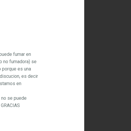
e puede fumar en
do no fumadora) se
o porque es una
discucion, es decir
 estamos en
ca no se puede
go GRACIAS