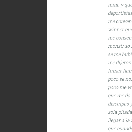
mina y que
deportista
me convenci
winner que
me consent
monstruo s
se me hubi
me dijeron 
fumar flam
poco se no
poco me vo
que me da e
disculpas y
sola pitad
llegar a la
que cuando 