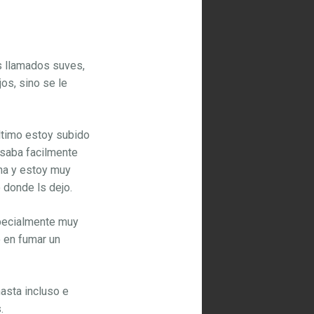
s llamados suves,
os, sino se le
ltimo estoy subido
nsaba facilmente
na y estoy muy
 donde ls dejo.
specialmente muy
 en fumar un
hasta incluso e
.