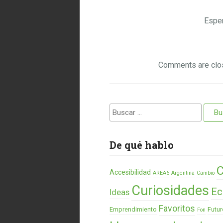
Esper
Comments are clo
Buscar:
De qué hablo
C
Accesibilidad
AREA6
Argentina
Cambio
Curiosidades
Ec
Ideas
Favoritos
Emprendimiento
Futur
Fon