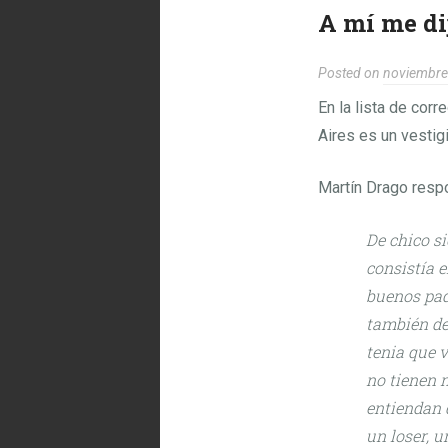
A mí me di
Posted on
noviembre
En la lista de corr
Aires es un vestigi
Martín Drago resp
De chico si
consistía 
buenos padr
también de
tenia que v
no tienen n
entiendan 
un loser, 