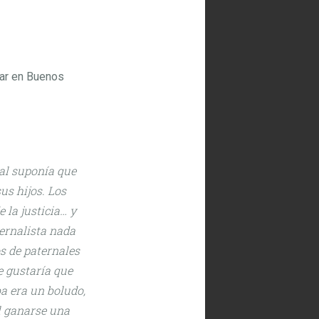
mar en Buenos
ual suponía que
us hijos. Los
 la justicia… y
ternalista nada
s de paternales
e gustaría que
a era un boludo,
l ganarse una