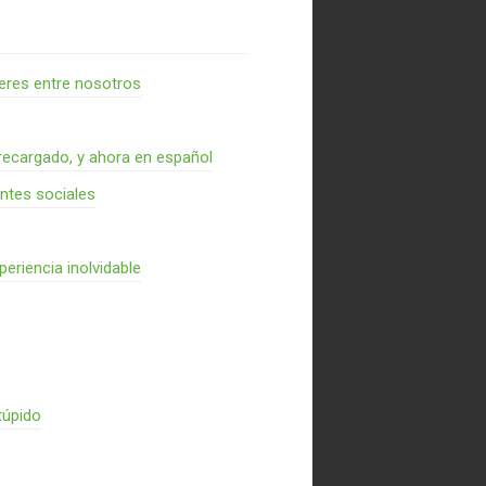
res entre nosotros
recargado, y ahora en español
entes sociales
periencia inolvidable
túpido