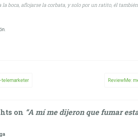
a la boca, aflojarse la corbata, y solo por un ratito, él tambié
ón.
vigation
-telemarketer
ReviewMe: me
ghts on
“
A mí me dijeron que fumar est
ga