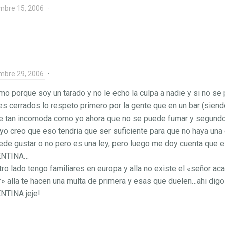
mbre 15, 2006
·
mbre 29, 2006
·
mo porque soy un tarado y no le echo la culpa a nadie y si no s
es cerrados lo respeto primero por la gente que en un bar (sien
e tan incomoda como yo ahora que no se puede fumar y segund
 yo creo que eso tendria que ser suficiente para que no haya una 
ede gustar o no pero es una ley, pero luego me doy cuenta que
NTINA…
tro lado tengo familiares en europa y alla no existe el «señor a
» alla te hacen una multa de primera y esas que duelen…ahi di
NTINA jeje!