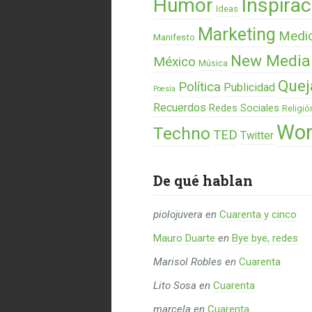
Humor
Inspirac
Ideas
Marketing
Medi
Manifesto
New Media
México
Música
Quej
Política
Publicidad
Poesía
Recuerdos
Redes Sociales
Religió
Wor
Techno
TED
Twitter
De qué hablan
piolojuvera
en
Cuarenta y cinco
Mauro Duarte
en
Bye bye, redes
Marisol Robles
en
Cuarenta
Lito Sosa
en
Cuarenta
marcela
en
Cuarenta