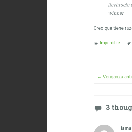
llevárselo 
winner.
Creo que tiene raz
Imperdible
Post na
←
Venganza anti
3 thou
lama