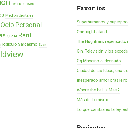
ión
Lenguaje
Leyes
Favoritos
os
Medios digitales
Superhumanos y superpode
Ocio
Personal
One-night stand
as
Rant
Quote
The Hughtrain, repensado, 
Ridículo
Sarcasmo
n
Spam
Gin, Televisión y los exced
ldview
Og Mandino al desnudo
Ciudad de las Ideas, una ex
Inesperado amor brasileiro
Where the hell is Matt?
Más de lo mismo
Lo que cambia es la ley, es
Recientes