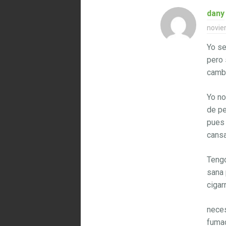
dany
novie
Yo se
pero 
cambi
Yo no
de pe
pues 
cansa
Tengo
sana 
cigar
neces
fumad