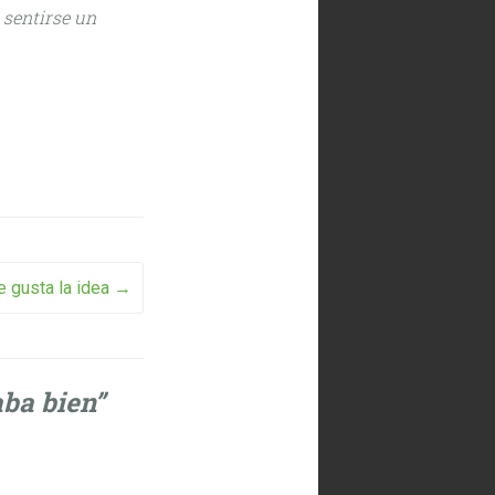
n sentirse un
 gusta la idea
→
aba bien
”