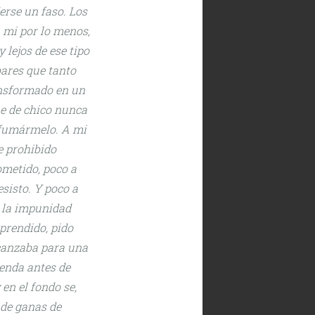
erse un faso. Los
 mi por lo menos,
 lejos de ese tipo
bares que tanto
ansformado en un
ue de chico nunca
 fumármelo. A mi
e prohibido
ometido, poco a
sisto. Y poco a
n la impunidad
rprendido, pido
lcanzaba para una
renda antes de
en el fondo se,
 de ganas de