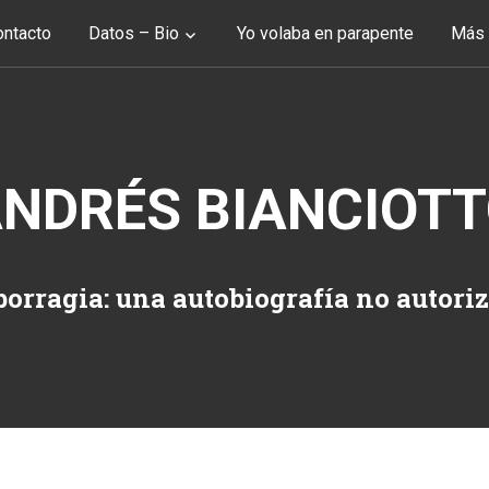
ntacto
Datos – Bio
Yo volaba en parapente
Más 
NDRÉS BIANCIOT
orragia: una autobiografía no autori