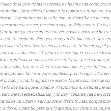
 luego de la peor de las travesías, no había nada como prend
s fumaban, los médicos fumaban, los maestros fumaban. Y a
eron. Hoy camino por la calle, con un cigarrillo en la boca, y
 me prometieron ser, me siento casi un delincuente. En los 
ían, ahora ya no me quieren ni ver y poco a poco, me he tr
ocial. Un excluido. Pero yo no soy un Frankenstein. Juro q
era ocurrido envolver tabaco picado en un tubito de papel y
que eso estaba bien !!! Y ahora nos persiguen. Los carteles d
ean orgullosos como esvásticas sanitarias y ese paraíso pr
s fue haciendo humo. Cada vez somos menos, pero todavía re
y adaptando. En los lugares públicos, prendo cigarrillos co
l olvido, y cuando alguien se acerca, lo miro con cara de so
 se lo doy para que lo apague. Al principio, el sistema me a
a, pero me fui especializando y no hay vigilante que me sorp
 mitad de un cigarro. Pero ahora lo disfruto mas, porque muy 
le doy el cigarrillo para que lo apague, por dentro se muere