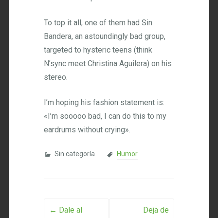
To top it all, one of them had Sin
Bandera, an astoundingly bad group,
targeted to hysteric teens (think
N’sync meet Christina Aguilera) on his
stereo.
I’m hoping his fashion statement is:
«I’m sooooo bad, I can do this to my
eardrums without crying».
Sin categoría
Humor
Post navigation
←
Dale al
Deja de