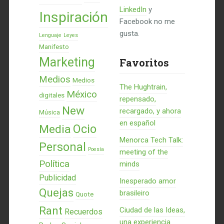
LinkedIn
y
Inspiración
Facebook no me
gusta.
Lenguaje
Leyes
Manifesto
Marketing
Favoritos
Medios
Medios
The Hughtrain,
México
digitales
repensado,
New
recargado, y ahora
Música
en español
Ocio
Media
Menorca Tech Talk:
Personal
Poesía
meeting of the
Política
minds
Publicidad
Inesperado amor
Quejas
brasileiro
Quote
Rant
Ciudad de las Ideas,
Recuerdos
una experiencia