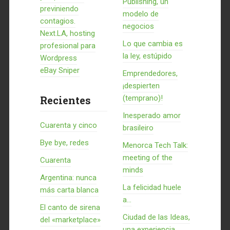
Publishing, un
previniendo
modelo de
contagios.
negocios
Next.LA, hosting
Lo que cambia es
profesional para
la ley, estúpido
Wordpress
eBay Sniper
Emprendedores,
¡despierten
Recientes
(temprano)!
Inesperado amor
Cuarenta y cinco
brasileiro
Bye bye, redes
Menorca Tech Talk:
meeting of the
Cuarenta
minds
Argentina: nunca
La felicidad huele
más carta blanca
a...
El canto de sirena
Ciudad de las Ideas,
del «marketplace»
una experiencia