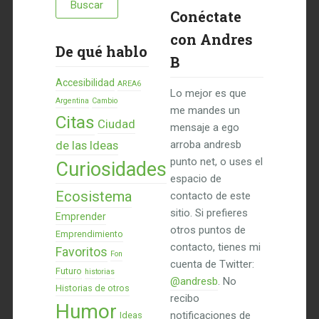
Conéctate
con Andres
De qué hablo
B
Accesibilidad
AREA6
Lo mejor es que
Argentina
Cambio
me mandes un
Citas
Ciudad
mensaje a ego
de las Ideas
arroba andresb
punto net, o uses el
Curiosidades
espacio de
Ecosistema
contacto de este
sitio. Si prefieres
Emprender
otros puntos de
Emprendimiento
contacto, tienes mi
Favoritos
Fon
cuenta de Twitter:
Futuro
historias
@andresb
. No
Historias de otros
recibo
Humor
notificaciones de
Ideas