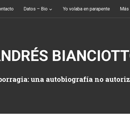
ntacto
Datos – Bio
Yo volaba en parapente
Más 
NDRÉS BIANCIOT
orragia: una autobiografía no autori