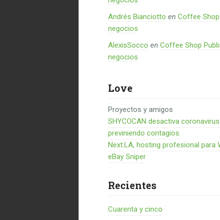
negocios
Andrés Bianciotto
en
Coffee Shop 
negocios
AlexisSocco
en
Coffee Shop Publi
negocios
Love
Proyectos y amigos
SHYCOCAN desactiva coronavirus en
previniendo contagios.
Next.LA, hosting profesional para
eBay Sniper
Recientes
Cuarenta y cinco