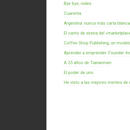
Bye bye, redes
Cuarenta
Argentina: nunca más carta blanca
El canto de sirena del «marketplac
Coffee Shop Publishing, un model
Aprender a emprender: Founder Ins
A 25 años de Tiananmen
El poder de uno
He visto a las mejores mentes de