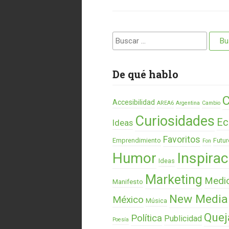
Buscar:
De qué hablo
C
Accesibilidad
AREA6
Argentina
Cambio
Curiosidades
Ec
Ideas
Favoritos
Emprendimiento
Futur
Fon
Humor
Inspirac
Ideas
Marketing
Medi
Manifesto
New Media
México
Música
Quej
Política
Publicidad
Poesía