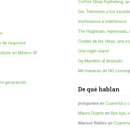
Coffee Shop Publishing, u
Gin, Televisión y los exced
Inofensivos e indefensos
The Hughtrain, repensado, 
e»
Ciudad de las Ideas, una ex
o de negocios
One-night stand
titute en México DF
Og Mandino al desnudo
Mil maneras de NO consegu
 mi generación…
De qué hablan
piolojuvera
en
Cuarenta y c
Mauro Duarte
en
Bye bye, 
Marisol Robles
en
Cuarent