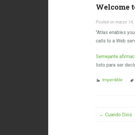
Welcome t
Posted on
marzo 14,
"Atlas enables you
calls to a Web serv
Semejante afirmaci
listo para ser dec
Imperdible
Post na
←
Cuando Dios