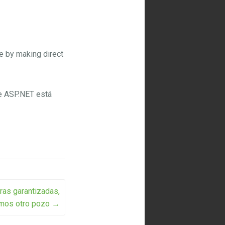
e by making direct
e ASP.NET está
ras garantizadas,
mos otro pozo
→