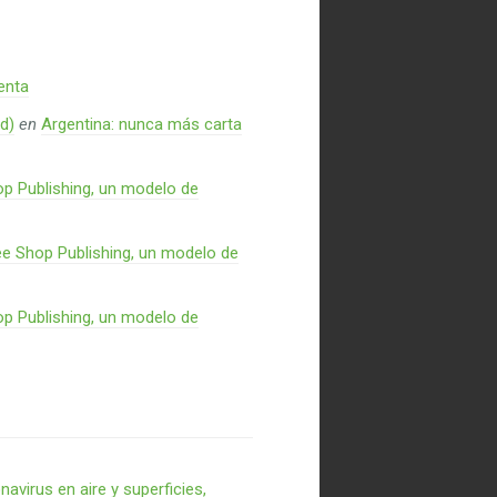
enta
d)
en
Argentina: nunca más carta
p Publishing, un modelo de
e Shop Publishing, un modelo de
p Publishing, un modelo de
virus en aire y superficies,