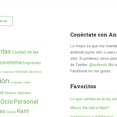
Conéctate con An
Lo mejor es que me mande
itas
Ciudad de las
andresb punto net, o uses 
sitio. Si prefieres otros p
osistema
Emprender
de Twitter:
@andresb
. No 
Facebook no me gusta.
o
Historias de otros
historias
ión
Lenguaje
Leyes
Favoritos
os
Medios digitales
Lo que cambia es la ley, es
Ocio
Personal
Where the hell is Matt?
as
Rant
Quote
Inofensivos e indefensos