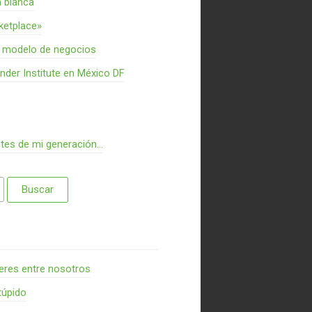
a blanca
rketplace»
n modelo de negocios
nder Institute en México DF
ntes de mi generación…
res entre nosotros
túpido