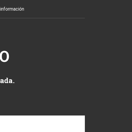
información
TO
zada.