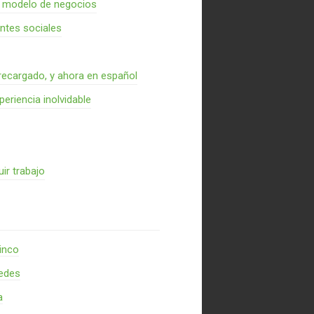
n modelo de negocios
entes sociales
recargado, y ahora en español
periencia inolvidable
ir trabajo
inco
redes
a