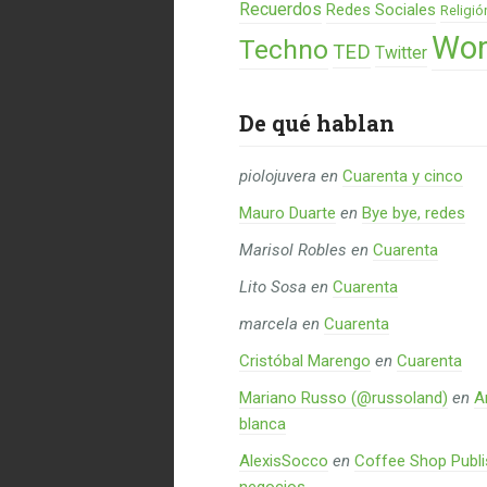
Recuerdos
Redes Sociales
Religió
Wor
Techno
TED
Twitter
De qué hablan
piolojuvera
en
Cuarenta y cinco
Mauro Duarte
en
Bye bye, redes
Marisol Robles
en
Cuarenta
Lito Sosa
en
Cuarenta
marcela
en
Cuarenta
Cristóbal Marengo
en
Cuarenta
Mariano Russo (@russoland)
en
A
blanca
AlexisSocco
en
Coffee Shop Publi