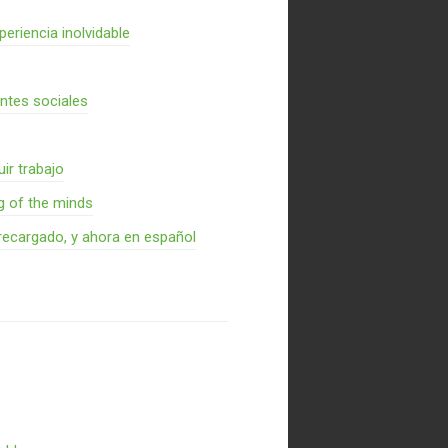
periencia inolvidable
entes sociales
ir trabajo
g of the minds
recargado, y ahora en español