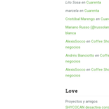
Lito Sosa
en
Cuarenta
marcela
en
Cuarenta
Cristóbal Marengo
en
Cuar
Mariano Russo (@russolan
blanca
AlexisSocco
en
Coffee Sho
negocios
Andrés Bianciotto
en
Coffe
negocios
AlexisSocco
en
Coffee Sho
negocios
Love
Proyectos y amigos
SHYCOCAN desactiva corona