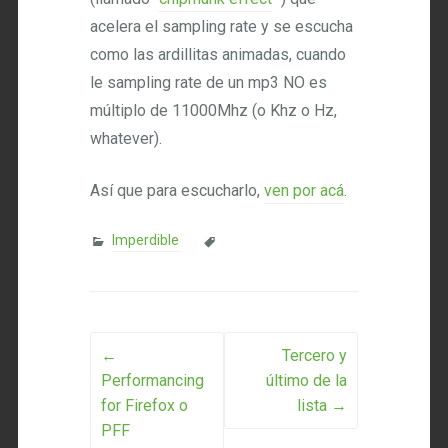
acelera el sampling rate y se escucha
como las ardillitas animadas, cuando
le sampling rate de un mp3 NO es
múltiplo de 11000Mhz (o Khz o Hz,
whatever).
Así que para escucharlo,
ven por acá
.
Imperdible
Post navigation
←
Tercero y
Performancing
último de la
for Firefox o
lista
→
PFF