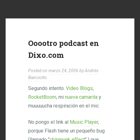
Ooootro podcast en
Dixo.com
Posted on
marzo 24, 2006
by
Andrés
Bianciotto
Segundo intento.
Video Blogs
,
RocketBoom
, mi
nueva camarita
y
muuuuucha respiración en el mic.
No pongo el link al
Music Player
,
porque Flash tiene un pequeño bug
(llamado "
chipmunk effect
" ) que