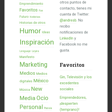
otros puntos de
Emprendimiento
contacto, tienes mi
Favoritos
Fon
cuenta de Twitter:
Futuro
historias
@andresb
. No
Historias de otros
recibo
Humor
notificaciones de
Ideas
LinkedIn
y
Inspiración
Facebook no me
gusta.
Lenguaje
Leyes
Manifesto
Marketing
Favoritos
Medios
Medios
Gin, Televisión y los
México
digitales
excedentes
New
sociales
Música
Ocio
Media
Emprendedores,
¡despierten
Personal
Poesía
(temprano)!