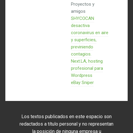
Proyectos y
amigos
SHYCOCAN
desactiva
coronavirus en aire
y superficies,
previniendo
contagios.
Next.LA, hosting
profesional para
Wordpress
eBay Sniper
Los textos publicados en este espacio son
redactados a título personal y no representan
la posición de ninguna empresa u