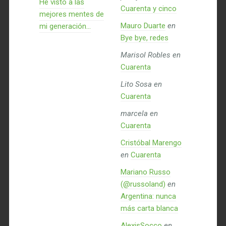
He visto a las
Cuarenta y cinco
mejores mentes de
Mauro Duarte
en
mi generación…
Bye bye, redes
Marisol Robles
en
Cuarenta
Lito Sosa
en
Cuarenta
marcela
en
Cuarenta
Cristóbal Marengo
en
Cuarenta
Mariano Russo
(@russoland)
en
Argentina: nunca
más carta blanca
AlexisSocco
en