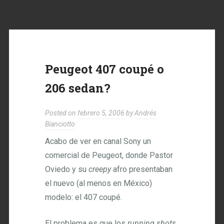
Peugeot 407 coupé o
206 sedan?
Posted on
febrero 5, 2006
by
Andrés
Bianciotto
Acabo de ver en canal Sony un
comercial de Peugeot, donde Pastor
Oviedo y su
creepy
afro presentaban
el nuevo (al menos en México)
modelo: el 407 coupé.
El problema es que los
running shots