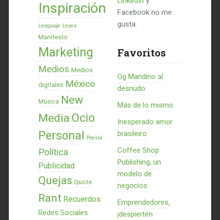
LinkedIn
y
Inspiración
Facebook no me
gusta.
Lenguaje
Leyes
Manifesto
Marketing
Favoritos
Medios
Medios
Og Mandino al
México
digitales
desnudo
New
Música
Más de lo mismo
Ocio
Media
Inesperado amor
Personal
brasileiro
Poesía
Coffee Shop
Política
Publishing, un
Publicidad
modelo de
Quejas
Quote
negocios
Rant
Recuerdos
Emprendedores,
Redes Sociales
¡despierten