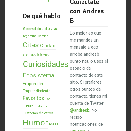
Conéctate
con Andres
De qué hablo
B
Accesibilidad
AREA6
Lo mejor es que
Argentina
Cambio
me mandes un
Citas
Ciudad
mensaje a ego
de las Ideas
arroba andresb
punto net, o uses el
Curiosidades
espacio de
Ecosistema
contacto de este
sitio. Si prefieres
Emprender
otros puntos de
Emprendimiento
contacto, tienes mi
Favoritos
Fon
cuenta de Twitter:
Futuro
historias
@andresb
. No
Historias de otros
recibo
Humor
notificaciones de
Ideas