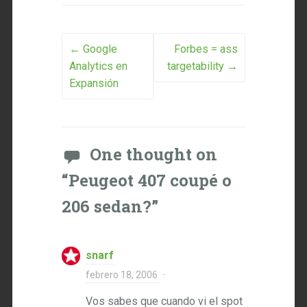
Post navigation
←
Google
Forbes = ass
Analytics en
targetability
→
Expansión
One thought on
“
Peugeot 407 coupé o
206 sedan?
”
snarf
febrero 18, 2006
·
Vos sabes que cuando vi el spot