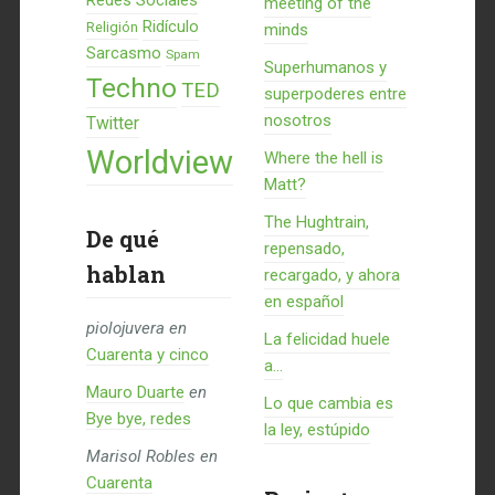
Redes Sociales
meeting of the
Ridículo
Religión
minds
Sarcasmo
Spam
Superhumanos y
Techno
TED
superpoderes entre
nosotros
Twitter
Worldview
Where the hell is
Matt?
The Hughtrain,
De qué
repensado,
hablan
recargado, y ahora
en español
piolojuvera
en
La felicidad huele
Cuarenta y cinco
a...
Mauro Duarte
en
Lo que cambia es
Bye bye, redes
la ley, estúpido
Marisol Robles
en
Cuarenta