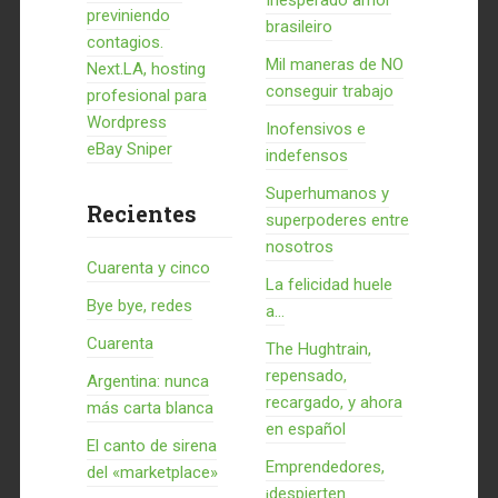
Inesperado amor
previniendo
brasileiro
contagios.
Mil maneras de NO
Next.LA, hosting
conseguir trabajo
profesional para
Wordpress
Inofensivos e
eBay Sniper
indefensos
Superhumanos y
Recientes
superpoderes entre
nosotros
Cuarenta y cinco
La felicidad huele
Bye bye, redes
a...
Cuarenta
The Hughtrain,
repensado,
Argentina: nunca
recargado, y ahora
más carta blanca
en español
El canto de sirena
Emprendedores,
del «marketplace»
¡despierten