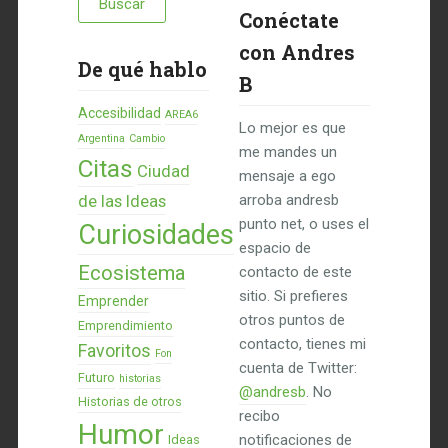
Conéctate
con Andres
De qué hablo
B
Accesibilidad
AREA6
Lo mejor es que
Argentina
Cambio
me mandes un
Citas
Ciudad
mensaje a ego
de las Ideas
arroba andresb
punto net, o uses el
Curiosidades
espacio de
Ecosistema
contacto de este
sitio. Si prefieres
Emprender
otros puntos de
Emprendimiento
contacto, tienes mi
Favoritos
Fon
cuenta de Twitter:
Futuro
historias
@andresb
. No
Historias de otros
recibo
Humor
notificaciones de
Ideas