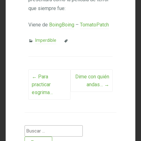
que siempre fue:
Viene de
BoingBoing
–
TomatoPatch
Imperdible
Post navigation
←
Para
Dime con quién
practicar
andas…
→
esgrima…
Buscar: