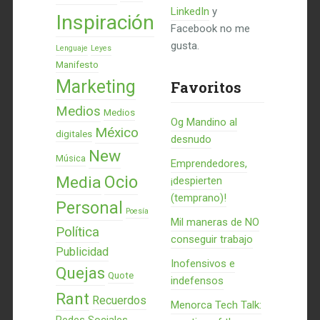
LinkedIn
y
Inspiración
Facebook no me
gusta.
Lenguaje
Leyes
Manifesto
Marketing
Favoritos
Medios
Medios
Og Mandino al
México
digitales
desnudo
New
Música
Emprendedores,
Ocio
Media
¡despierten
(temprano)!
Personal
Poesía
Mil maneras de NO
Política
conseguir trabajo
Publicidad
Inofensivos e
Quejas
Quote
indefensos
Rant
Recuerdos
Menorca Tech Talk: