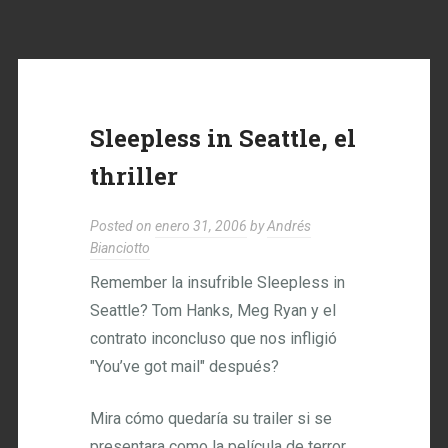
Sleepless in Seattle, el
thriller
Posted on
enero 31, 2006
by
Andrés
Bianciotto
Remember la insufrible Sleepless in
Seattle? Tom Hanks, Meg Ryan y el
contrato inconcluso que nos infligió
"You’ve got mail" después?
Mira cómo quedaría su trailer si se
presentara como la película de terror