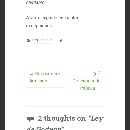
olvidable.
A ver si alguien encuentra
excepciones.
Imperdible
Post navigation
←
Respuesta a
(re)
Armando
Descubriendo
música
→
2 thoughts on
“
Ley
de Godwin
”