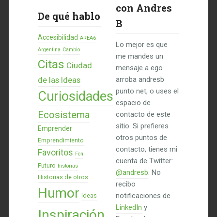
con Andres
De qué hablo
B
Accesibilidad
AREA6
Lo mejor es que
Argentina
Cambio
me mandes un
Citas
Ciudad
mensaje a ego
de las Ideas
arroba andresb
punto net, o uses el
Curiosidades
espacio de
Ecosistema
contacto de este
sitio. Si prefieres
Emprender
otros puntos de
Emprendimiento
contacto, tienes mi
Favoritos
Fon
cuenta de Twitter:
Futuro
historias
@andresb
. No
Historias de otros
recibo
Humor
notificaciones de
Ideas
LinkedIn
y
Inspiración