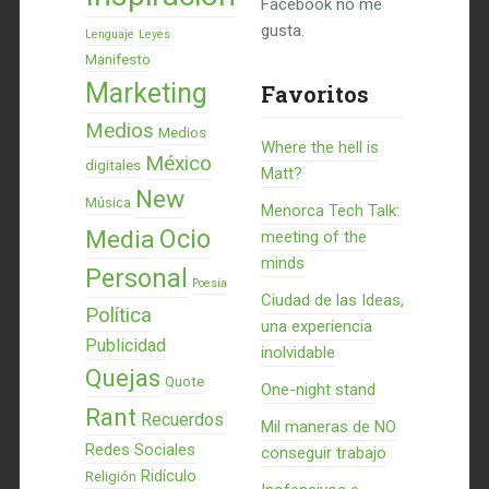
Facebook no me
gusta.
Lenguaje
Leyes
Manifesto
Marketing
Favoritos
Medios
Medios
Where the hell is
México
digitales
Matt?
New
Música
Menorca Tech Talk:
Ocio
Media
meeting of the
minds
Personal
Poesía
Ciudad de las Ideas,
Política
una experiencia
Publicidad
inolvidable
Quejas
Quote
One-night stand
Rant
Recuerdos
Mil maneras de NO
Redes Sociales
conseguir trabajo
Ridículo
Religión