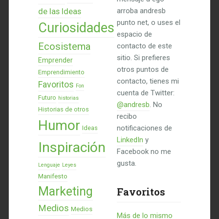
de las Ideas
arroba andresb
punto net, o uses el
Curiosidades
espacio de
Ecosistema
contacto de este
sitio. Si prefieres
Emprender
otros puntos de
Emprendimiento
contacto, tienes mi
Favoritos
Fon
cuenta de Twitter:
Futuro
historias
@andresb
. No
Historias de otros
recibo
Humor
notificaciones de
Ideas
LinkedIn
y
Inspiración
Facebook no me
gusta.
Lenguaje
Leyes
Manifesto
Marketing
Favoritos
Medios
Medios
Más de lo mismo