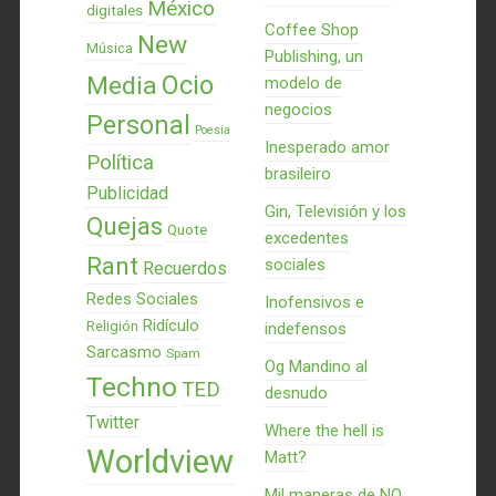
México
digitales
Coffee Shop
New
Música
Publishing, un
Ocio
Media
modelo de
negocios
Personal
Poesía
Inesperado amor
Política
brasileiro
Publicidad
Gin, Televisión y los
Quejas
Quote
excedentes
Rant
sociales
Recuerdos
Redes Sociales
Inofensivos e
Ridículo
Religión
indefensos
Sarcasmo
Spam
Og Mandino al
Techno
TED
desnudo
Twitter
Where the hell is
Worldview
Matt?
Mil maneras de NO