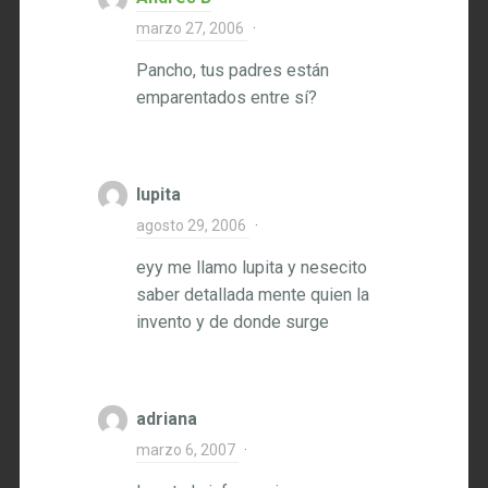
marzo 27, 2006
·
Pancho, tus padres están
emparentados entre sí?
lupita
agosto 29, 2006
·
eyy me llamo lupita y nesecito
saber detallada mente quien la
invento y de donde surge
adriana
marzo 6, 2007
·