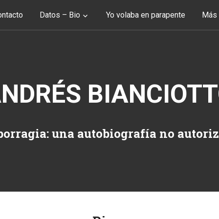
ntacto
Datos – Bio
Yo volaba en parapente
Más 
NDRÉS BIANCIOT
orragia: una autobiografía no autori