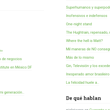
Superhumanos y superpode
Inofensivos e indefensos
One-night stand
The Hughtrain, repensado, 
Where the hell is Matt?
Mil maneras de NO consegu
e»
Más de lo mismo
o de negocios
Gin, Televisión y los exced
titute en México DF
Inesperado amor brasileiro
La felicidad huele a...
 mi generación…
De qué hablan