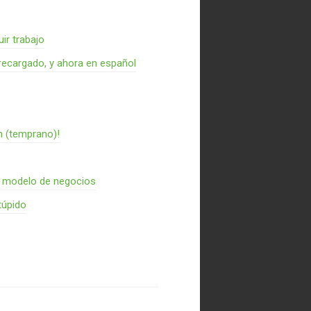
ir trabajo
recargado, y ahora en español
n (temprano)!
n modelo de negocios
túpido