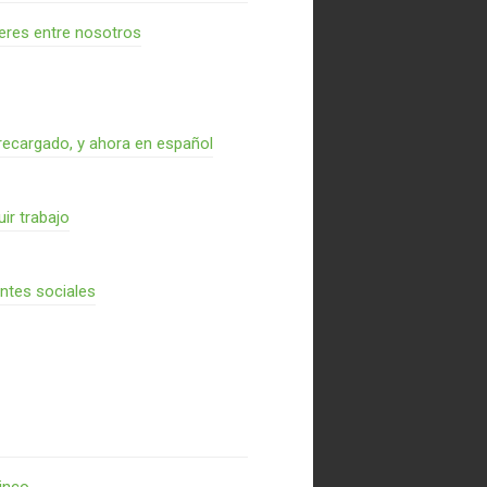
res entre nosotros
recargado, y ahora en español
ir trabajo
entes sociales