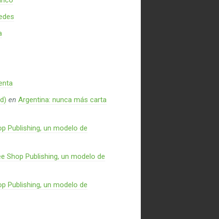
inco
redes
a
enta
d)
en
Argentina: nunca más carta
p Publishing, un modelo de
e Shop Publishing, un modelo de
p Publishing, un modelo de