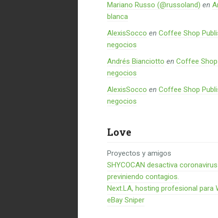
Mariano Russo (@russoland)
en
A
blanca
AlexisSocco
en
Coffee Shop Publi
negocios
Andrés Bianciotto
en
Coffee Shop 
negocios
AlexisSocco
en
Coffee Shop Publi
negocios
Love
Proyectos y amigos
SHYCOCAN desactiva coronavirus en
previniendo contagios.
Next.LA, hosting profesional para
eBay Sniper