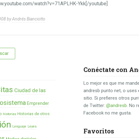
www.youtube.com/watch?v=71APLHK-Ykk[/youtube]
008
by
Andrés Bianciotto
Conéctate con An
Lo mejor es que me mande
itas
Ciudad de las
andresb punto net, o uses 
sitio. Si prefieres otros p
osistema
Emprender
de Twitter:
@andresb
. No 
Facebook no me gusta.
o
Historias de otros
historias
ión
Lenguaje
Leyes
Favoritos
os
Medios digitales