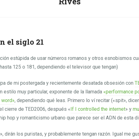
Rives
n el siglo 21
nción estúpida de usar números romanos y otros esnobismos cu
hasta 125 o 181, dependiendo el televisor que tengan)
ulpa de mi postergada y recientemente desatada obsesión con
T
un estilo muy particular, exponente de la llamada
«performance po
n word»
, dependiendo qué leas. Primero lo ví recitar («spit», dic
 el cierre de TED2006, después «
If I controlled the internet
» y
mu
ip hop y romanticismo urbano que parece ser el ADN de esta dis
, dirán los puristas, y probablemente tengan razón. Igual me gus