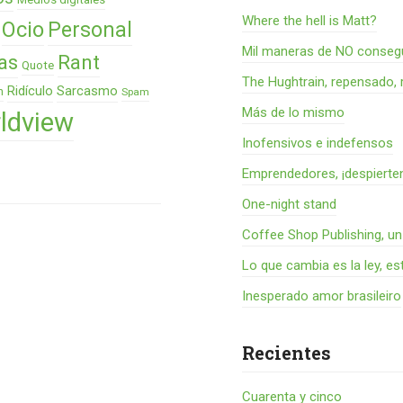
Where the hell is Matt?
Ocio
Personal
Mil maneras de NO consegu
as
Rant
Quote
The Hughtrain, repensado, 
Ridículo
Sarcasmo
n
Spam
Más de lo mismo
ldview
Inofensivos e indefensos
Emprendedores, ¡despierte
One-night stand
Coffee Shop Publishing, u
Lo que cambia es la ley, es
Inesperado amor brasileiro
Recientes
Cuarenta y cinco