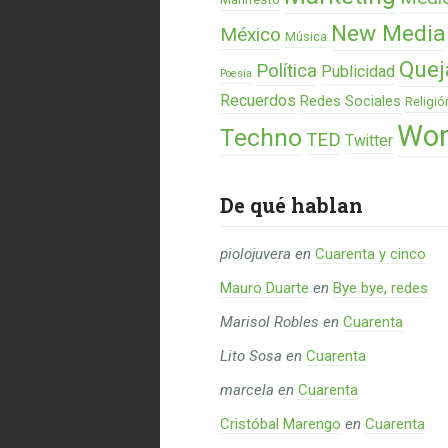
New Media
México
Música
Quej
Política
Publicidad
Poesía
Recuerdos
Redes Sociales
Religió
Wor
Techno
TED
Twitter
De qué hablan
piolojuvera
en
Cuarenta y cinco
Mauro Duarte
en
Bye bye, redes
Marisol Robles
en
Cuarenta
Lito Sosa
en
Cuarenta
marcela
en
Cuarenta
Cristóbal Marengo
en
Cuarenta