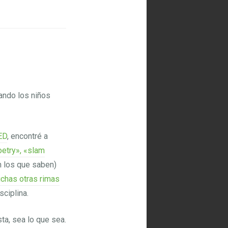
ando los niños
ED
, encontré a
etry», «slam
en los que saben)
chas otras rimas
ciplina.
ta, sea lo que sea.