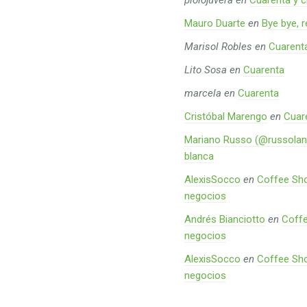
piolojuvera
en
Cuarenta y c
Mauro Duarte
en
Bye bye, 
Marisol Robles
en
Cuarent
Lito Sosa
en
Cuarenta
marcela
en
Cuarenta
Cristóbal Marengo
en
Cuar
Mariano Russo (@russolan
blanca
AlexisSocco
en
Coffee Sho
negocios
Andrés Bianciotto
en
Coffe
negocios
AlexisSocco
en
Coffee Sho
negocios