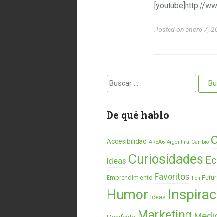
[youtube]http://
Posted on
enero 7, 2
Buscar:
De qué hablo
C
Accesibilidad
AREA6
Argentina
Cambio
Curiosidades
Ec
Ideas
Favoritos
Emprendimiento
Futur
Fon
Humor
Inspirac
Ideas
Marketing
Medi
Manifesto