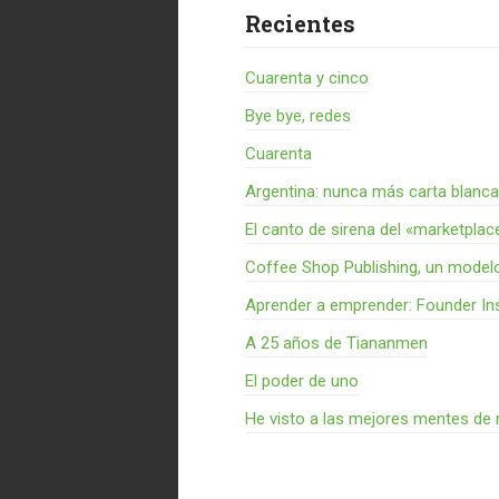
Recientes
Cuarenta y cinco
Bye bye, redes
Cuarenta
Argentina: nunca más carta blanca
El canto de sirena del «marketplac
Coffee Shop Publishing, un model
Aprender a emprender: Founder Ins
A 25 años de Tiananmen
El poder de uno
He visto a las mejores mentes de