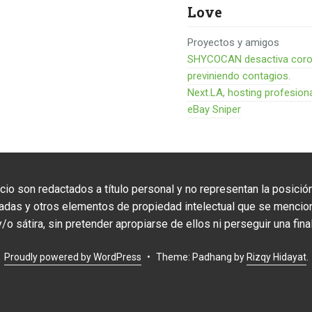
Love
Proyectos y amigos
SHYCOCAN desactiva corona
previniendo contagios.
Next.LA, hosting profesion
eBay Sniper
io son redactados a título personal y no representan la posici
tradas y otros elementos de propiedad intelectual que se menci
y/o sátira, sin pretender apropiarse de ellos ni perseguir una fi
Proudly powered by WordPress
•
Theme: Padhang by
Rizqy Hidayat
.