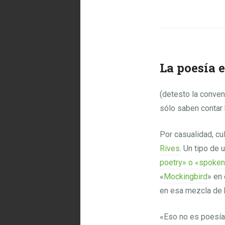
La poesía e
(detesto la conve
sólo saben contar 
Por casualidad, c
Rives
. Un tipo de 
poetry» o «spoke
«
Mockingbird
» en
en esa mezcla de h
«Eso no es poesía»