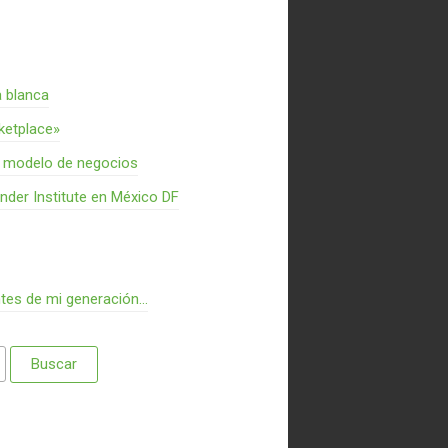
a blanca
rketplace»
n modelo de negocios
nder Institute en México DF
ntes de mi generación…