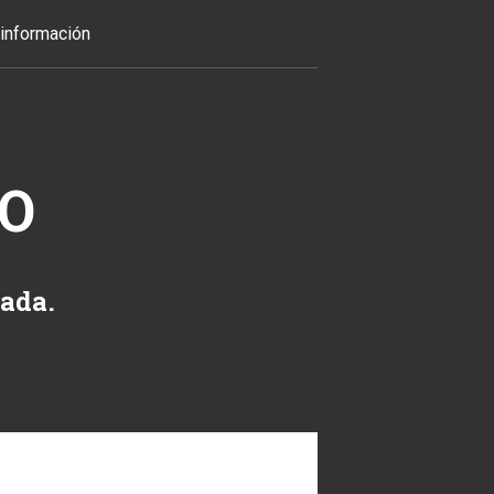
información
TO
zada.