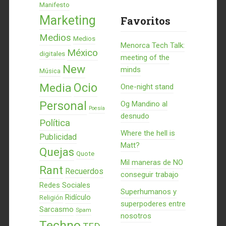
Manifesto
Marketing
Favoritos
Medios
Medios
Menorca Tech Talk:
México
digitales
meeting of the
New
minds
Música
Ocio
Media
One-night stand
Personal
Og Mandino al
Poesía
desnudo
Política
Where the hell is
Publicidad
Matt?
Quejas
Quote
Mil maneras de NO
Rant
Recuerdos
conseguir trabajo
Redes Sociales
Superhumanos y
Ridículo
Religión
superpoderes entre
Sarcasmo
Spam
nosotros
Techno