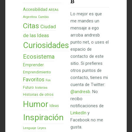
B
Accesibilidad
AREA6
Lo mejor es que
Argentina
Cambio
me mandes un
Citas
Ciudad
mensaje a ego
de las Ideas
arroba andresb
punto net, o uses el
Curiosidades
espacio de
Ecosistema
contacto de este
sitio. Si prefieres
Emprender
otros puntos de
Emprendimiento
contacto, tienes mi
Favoritos
Fon
cuenta de Twitter:
Futuro
historias
@andresb
. No
Historias de otros
recibo
Humor
notificaciones de
Ideas
LinkedIn
y
Inspiración
Facebook no me
gusta.
Lenguaje
Leyes