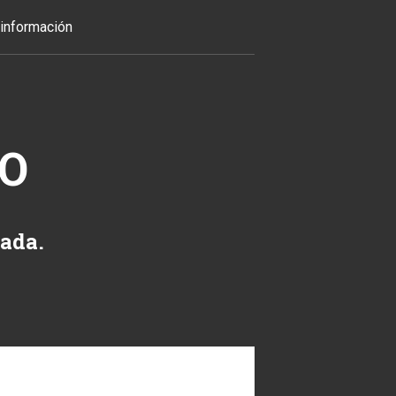
información
TO
zada.