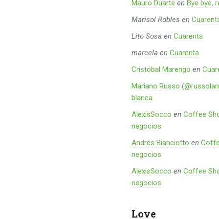
Mauro Duarte
en
Bye bye, 
Marisol Robles
en
Cuarent
Lito Sosa
en
Cuarenta
marcela
en
Cuarenta
Cristóbal Marengo
en
Cuar
Mariano Russo (@russolan
blanca
AlexisSocco
en
Coffee Sho
negocios
Andrés Bianciotto
en
Coffe
negocios
AlexisSocco
en
Coffee Sho
negocios
Love