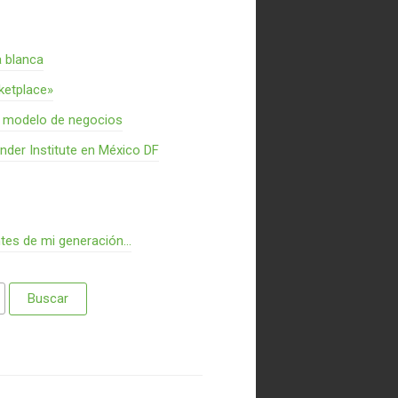
a blanca
rketplace»
n modelo de negocios
nder Institute en México DF
ntes de mi generación…