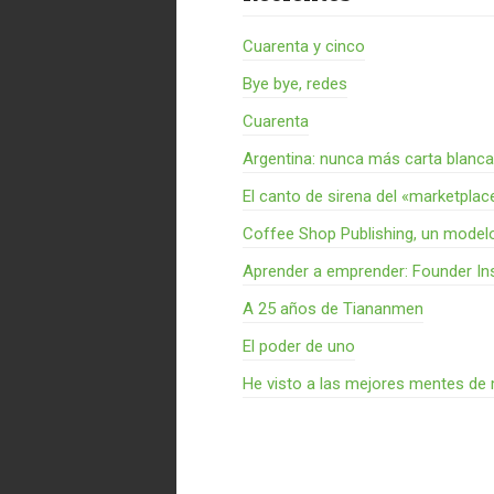
Cuarenta y cinco
Bye bye, redes
Cuarenta
Argentina: nunca más carta blanca
El canto de sirena del «marketplac
Coffee Shop Publishing, un model
Aprender a emprender: Founder Ins
A 25 años de Tiananmen
El poder de uno
He visto a las mejores mentes de