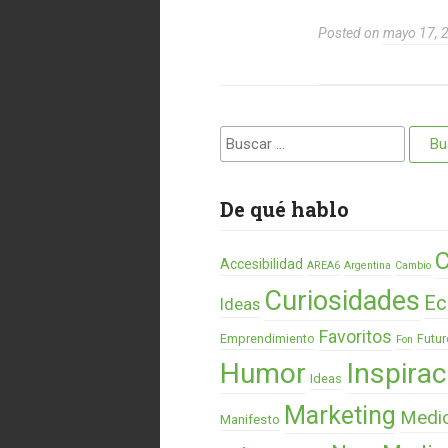
Posted on
mayo 17, 
Buscar:
De qué hablo
C
Accesibilidad
AREA6
Argentina
Cambio
Curiosidades
Ec
Ideas
Favoritos
Emprendimiento
Futur
Fon
Humor
Inspirac
Ideas
Marketing
Medi
Manifesto