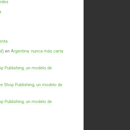
redes
a
enta
d)
en
Argentina: nunca más carta
p Publishing, un modelo de
e Shop Publishing, un modelo de
p Publishing, un modelo de