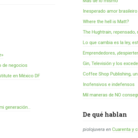
Más de lo mismo
Inesperado amor brasileiro
Where the hell is Matt?
The Hughtrain, repensado, 
Lo que cambia es la ley, es
Emprendedores, ¡despierte
e»
Gin, Televisión y los exced
o de negocios
Coffee Shop Publishing, u
titute en México DF
Inofensivos e indefensos
Mil maneras de NO consegu
 mi generación…
De qué hablan
piolojuvera
en
Cuarenta y c