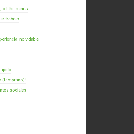
g of the minds
ir trabajo
periencia inolvidable
túpido
n (temprano)!
entes sociales