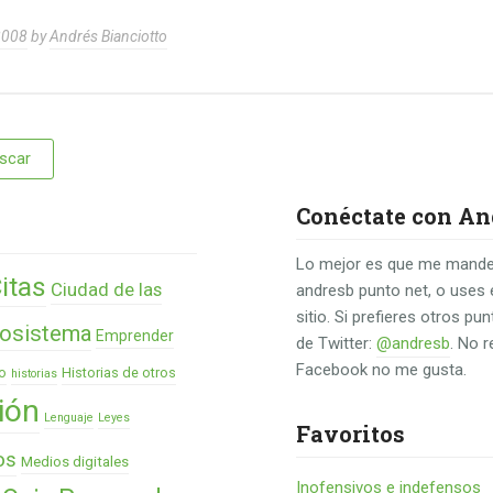
2008
by
Andrés Bianciotto
Conéctate con An
Lo mejor es que me mande
itas
Ciudad de las
andresb punto net, o uses 
sitio. Si prefieres otros p
osistema
Emprender
de Twitter:
@andresb
. No 
Facebook no me gusta.
o
Historias de otros
historias
ión
Lenguaje
Leyes
Favoritos
os
Medios digitales
Inofensivos e indefensos