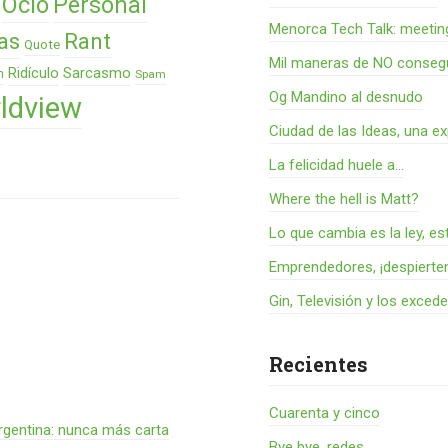
Ocio
Personal
Menorca Tech Talk: meetin
as
Rant
Quote
Mil maneras de NO consegu
Ridículo
Sarcasmo
n
Spam
Og Mandino al desnudo
ldview
Ciudad de las Ideas, una ex
La felicidad huele a...
Where the hell is Matt?
Lo que cambia es la ley, es
Emprendedores, ¡despierte
Gin, Televisión y los exced
Recientes
Cuarenta y cinco
rgentina: nunca más carta
Bye bye, redes