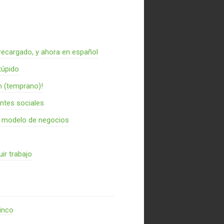
recargado, y ahora en español
túpido
n (temprano)!
entes sociales
n modelo de negocios
ir trabajo
inco