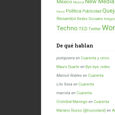
New Media
México
Música
Quej
Política
Publicidad
Poesía
Recuerdos
Redes Sociales
Religió
Wor
Techno
TED
Twitter
De qué hablan
piolojuvera
en
Cuarenta y cinco
Mauro Duarte
en
Bye bye, redes
Marisol Robles
en
Cuarenta
Lito Sosa
en
Cuarenta
marcela
en
Cuarenta
Cristóbal Marengo
en
Cuarenta
Mariano Russo (@russoland)
en
A