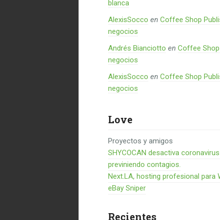
blanca
AlexisSocco
en
Coffee Shop Publi
negocios
Andrés Bianciotto
en
Coffee Shop 
negocios
AlexisSocco
en
Coffee Shop Publi
negocios
Love
Proyectos y amigos
SHYCOCAN desactiva coronavirus en
previniendo contagios.
Next.LA, hosting profesional para
eBay Sniper
Recientes