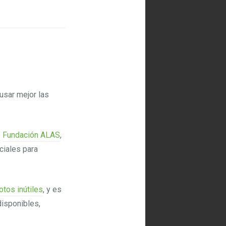
usar mejor las
e
Fundación ALAS
,
ciales para
tos inútiles
, y es
disponibles,