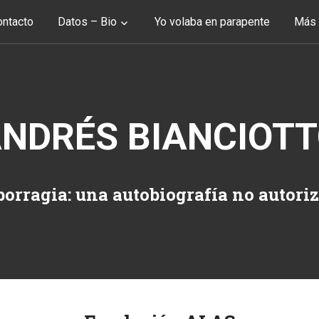
ntacto
Datos – Bio
Yo volaba en parapente
Más 
NDRÉS BIANCIOT
orragia: una autobiografía no autori