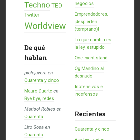
Techno
negocios
TED
Emprendedores,
Twitter
¡despierten
Worldview
(temprano)!
Lo que cambia es
De qué
la ley, estúpido
hablan
One-night stand
Og Mandino al
piolojuvera
en
desnudo
Cuarenta y cinco
Inofensivos e
Mauro Duarte
en
indefensos
Bye bye, redes
Marisol Robles
en
Recientes
Cuarenta
Lito Sosa
en
Cuarenta y cinco
Cuarenta
Bye bye, redes