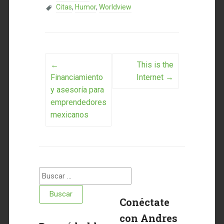
Citas
,
Humor
,
Worldview
Post navigation
←
This is the
Financiamiento
Internet
→
y asesoría para
emprendedores
mexicanos
Buscar:
Conéctate
con Andres