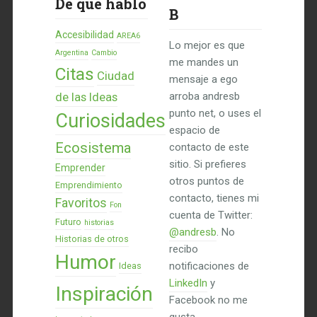
De qué hablo
B
Accesibilidad
AREA6
Lo mejor es que
Argentina
Cambio
me mandes un
Citas
Ciudad
mensaje a ego
de las Ideas
arroba andresb
punto net, o uses el
Curiosidades
espacio de
Ecosistema
contacto de este
sitio. Si prefieres
Emprender
otros puntos de
Emprendimiento
contacto, tienes mi
Favoritos
Fon
cuenta de Twitter:
Futuro
historias
@andresb
. No
Historias de otros
recibo
Humor
notificaciones de
Ideas
LinkedIn
y
Inspiración
Facebook no me