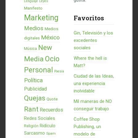
gusta.
Lenguaje
Leyes
Manifesto
Marketing
Favoritos
Medios
Medios
Gin, Televisión y los
México
digitales
excedentes
New
sociales
Música
Ocio
Media
Where the hell is
Matt?
Personal
Poesía
Ciudad de las Ideas,
Política
una experiencia
Publicidad
inolvidable
Quejas
Quote
Mil maneras de NO
Rant
conseguir trabajo
Recuerdos
Redes Sociales
Coffee Shop
Ridículo
Religión
Publishing, un
Sarcasmo
Spam
modelo de