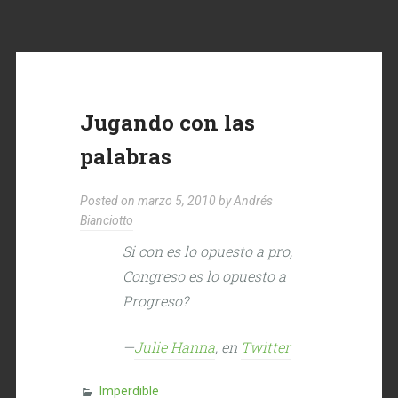
Jugando con las
palabras
Posted on
marzo 5, 2010
by
Andrés
Bianciotto
Si
con
es lo opuesto a
pro
,
Congreso es lo opuesto a
Progreso?
—
Julie Hanna
, en
Twitter
Imperdible