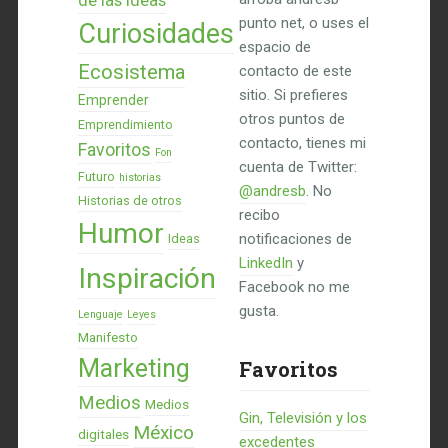
de las Ideas
punto net, o uses el
Curiosidades
espacio de
Ecosistema
contacto de este
sitio. Si prefieres
Emprender
otros puntos de
Emprendimiento
contacto, tienes mi
Favoritos
Fon
cuenta de Twitter:
Futuro
historias
@andresb
. No
Historias de otros
recibo
Humor
notificaciones de
Ideas
LinkedIn
y
Inspiración
Facebook no me
gusta.
Lenguaje
Leyes
Manifesto
Marketing
Favoritos
Medios
Medios
Gin, Televisión y los
México
digitales
excedentes