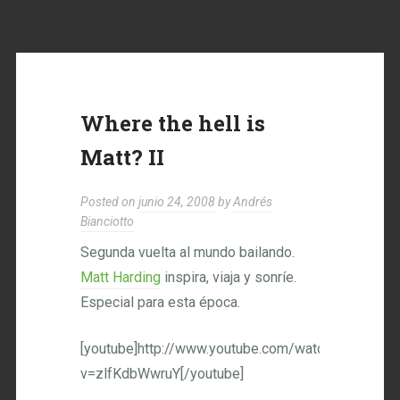
Where the hell is
Matt? II
Posted on
junio 24, 2008
by
Andrés
Bianciotto
Segunda vuelta al mundo bailando.
Matt Harding
inspira, viaja y sonríe.
Especial para esta época.
[youtube]http://www.youtube.com/watch?
v=zlfKdbWwruY[/youtube]