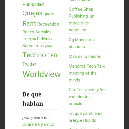
Publicidad
Coffee Shop
Quejas
Quote
Publishing, un
Rant
modelo de
Recuerdos
negocios
Redes Sociales
Ridículo
Religión
Og Mandino al
Sarcasmo
Spam
desnudo
Techno
TED
Más de lo mismo
Twitter
Menorca Tech Talk:
Worldview
meeting of the
minds
Gin, Televisión y los
De qué
excedentes
hablan
sociales
Lo que cambia es
piolojuvera
en
la ley, estúpido
Cuarenta y cinco