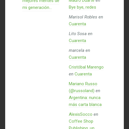
Mauro Duarte
en
mejores mentes de
Bye bye, redes
mi generación…
Marisol Robles
en
Cuarenta
Lito Sosa
en
Cuarenta
marcela
en
Cuarenta
Cristóbal Marengo
en
Cuarenta
Mariano Russo
(@russoland)
en
Argentina: nunca
más carta blanca
AlexisSocco
en
Coffee Shop
Publishing, un