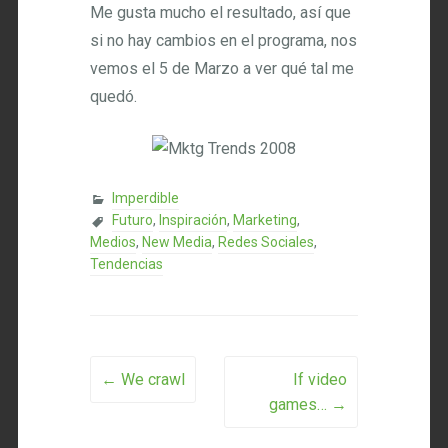
Me gusta mucho el resultado, así que
si no hay cambios en el programa, nos
vemos el 5 de Marzo a ver qué tal me
quedó.
Imperdible
Futuro
,
Inspiración
,
Marketing
,
Medios
,
New Media
,
Redes Sociales
,
Tendencias
Post navigation
←
We crawl
If video
games…
→