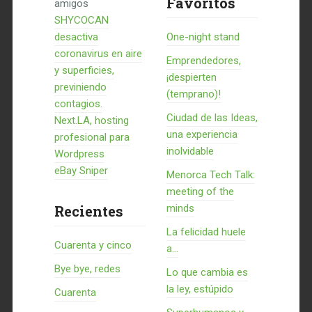
Favoritos
amigos
SHYCOCAN
desactiva
One-night stand
coronavirus en aire
Emprendedores,
y superficies,
¡despierten
previniendo
(temprano)!
contagios.
Ciudad de las Ideas,
Next.LA, hosting
una experiencia
profesional para
inolvidable
Wordpress
eBay Sniper
Menorca Tech Talk:
meeting of the
Recientes
minds
La felicidad huele
Cuarenta y cinco
a...
Bye bye, redes
Lo que cambia es
la ley, estúpido
Cuarenta