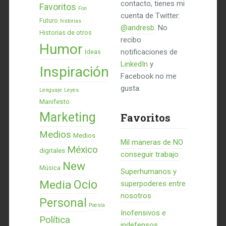
contacto, tienes mi
Favoritos
Fon
cuenta de Twitter:
Futuro
historias
@andresb
. No
Historias de otros
recibo
Humor
notificaciones de
Ideas
LinkedIn
y
Inspiración
Facebook no me
gusta.
Lenguaje
Leyes
Manifesto
Marketing
Favoritos
Medios
Medios
Mil maneras de NO
México
digitales
conseguir trabajo
New
Música
Superhumanos y
Ocio
Media
superpoderes entre
nosotros
Personal
Poesía
Inofensivos e
Política
indefensos