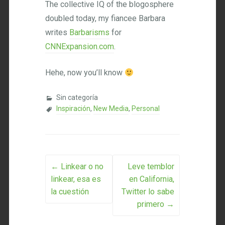
The collective IQ of the blogosphere
doubled today, my fiancee Barbara
writes
Barbarisms
for
CNNExpansion.com
.
Hehe, now you’ll know
Sin categoría
Inspiración
,
New Media
,
Personal
Post navigation
←
Linkear o no
Leve temblor
linkear, esa es
en California,
la cuestión
Twitter lo sabe
primero
→