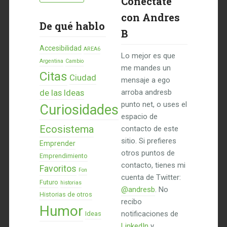
Conéctate
con Andres
De qué hablo
B
Accesibilidad
AREA6
Lo mejor es que
Argentina
Cambio
me mandes un
Citas
Ciudad
mensaje a ego
de las Ideas
arroba andresb
punto net, o uses el
Curiosidades
espacio de
Ecosistema
contacto de este
sitio. Si prefieres
Emprender
otros puntos de
Emprendimiento
contacto, tienes mi
Favoritos
Fon
cuenta de Twitter:
Futuro
historias
@andresb
. No
Historias de otros
recibo
Humor
notificaciones de
Ideas
LinkedIn
y