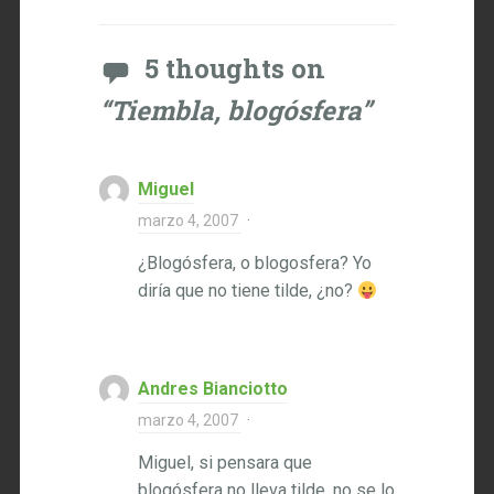
5 thoughts on
“
Tiembla, blogósfera
”
Miguel
marzo 4, 2007
·
¿Blogósfera, o blogosfera? Yo
diría que no tiene tilde, ¿no?
Andres Bianciotto
marzo 4, 2007
·
Miguel, si pensara que
blogósfera no lleva tilde, no se lo