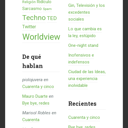
Ridículo
Religión
Gin, Televisión y los
Sarcasmo
Spam
excedentes
Techno
TED
sociales
Twitter
Lo que cambia es
Worldview
la ley, estúpido
One-night stand
Inofensivos e
De qué
indefensos
hablan
Ciudad de las Ideas,
una experiencia
piolojuvera
en
inolvidable
Cuarenta y cinco
Mauro Duarte
en
Recientes
Bye bye, redes
Marisol Robles
en
Cuarenta y cinco
Cuarenta
Bye bye, redes