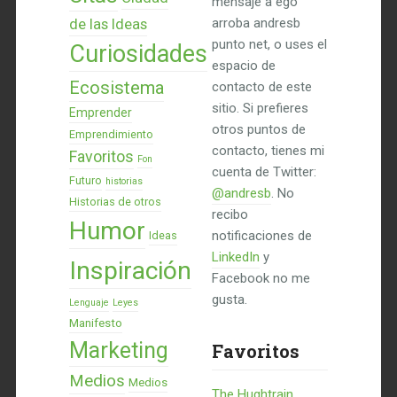
mensaje a ego
de las Ideas
arroba andresb
punto net, o uses el
Curiosidades
espacio de
Ecosistema
contacto de este
sitio. Si prefieres
Emprender
otros puntos de
Emprendimiento
contacto, tienes mi
Favoritos
Fon
cuenta de Twitter:
Futuro
historias
@andresb
. No
Historias de otros
recibo
Humor
notificaciones de
Ideas
LinkedIn
y
Inspiración
Facebook no me
gusta.
Lenguaje
Leyes
Manifesto
Marketing
Favoritos
Medios
Medios
The Hughtrain,