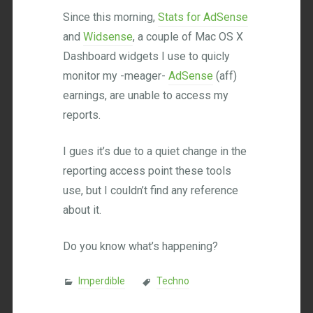
Since this morning,
Stats for AdSense
and
Widsense
, a couple of Mac OS X
Dashboard widgets I use to quicly
monitor my -meager-
AdSense
(aff)
earnings, are unable to access my
reports.
I gues it’s due to a quiet change in the
reporting access point these tools
use, but I couldn’t find any reference
about it.
Do you know what’s happening?
Imperdible
Techno