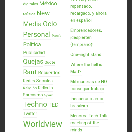
México
digitales
repensado,
New
recargado, y ahora
Música
en español
Ocio
Media
Emprendedores,
Personal
Poesía
¡despierten
Política
(temprano)!
Publicidad
One-night stand
Quejas
Quote
Where the hell is
Rant
Matt?
Recuerdos
Redes Sociales
Mil maneras de NO
Ridículo
Religión
conseguir trabajo
Sarcasmo
Spam
Inesperado amor
Techno
TED
brasileiro
Twitter
Menorca Tech Talk:
Worldview
meeting of the
minds