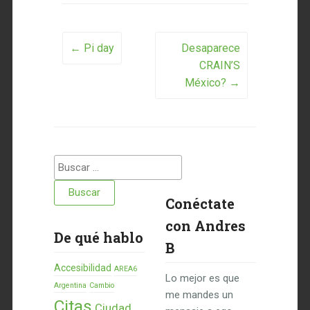
Post navigation
←
Pi day
Desaparece
CRAIN’S
México?
→
Buscar:
Conéctate
con Andres
De qué hablo
B
Accesibilidad
AREA6
Lo mejor es que
Argentina
Cambio
me mandes un
Citas
Ciudad