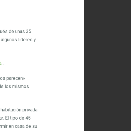
pués de unas 35
 algunos líderes y
a
…
nos parecen»
 de los mismos
 habitación privada
r. El tipo de 45
rmir en casa de su