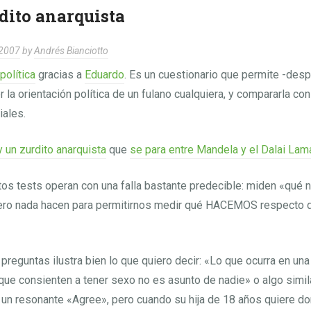
dito anarquista
 2007
by
Andrés Bianciotto
 política
gracias a
Eduardo
. Es un cuestionario que permite -des
 la orientación política de un fulano cualquiera, y compararla con
ales.
 un zurdito anarquista
que
se para entre Mandela y el Dalai Lam
os tests operan con una falla bastante predecible: miden «qué 
pero nada hacen para permitirnos medir qué HACEMOS respecto
preguntas ilustra bien lo que quiero decir: «Lo que ocurra en una
que consienten a tener sexo no es asunto de nadie» o algo simila
un resonante «Agree», pero cuando su hija de 18 años quiere do