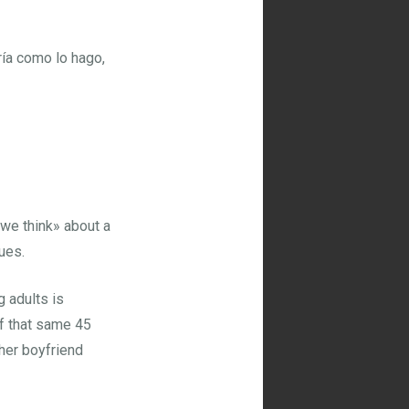
aría como lo hago,
 we think» about a
ues.
 adults is
f that same 45
 her boyfriend