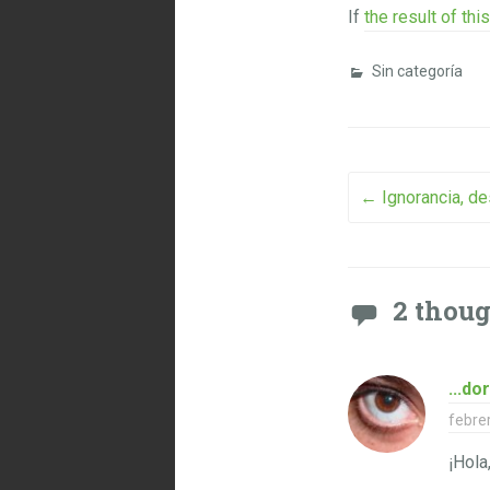
If
the result of this
Sin categoría
Post na
←
Ignorancia, d
2 thou
...dor
febre
¡Hola