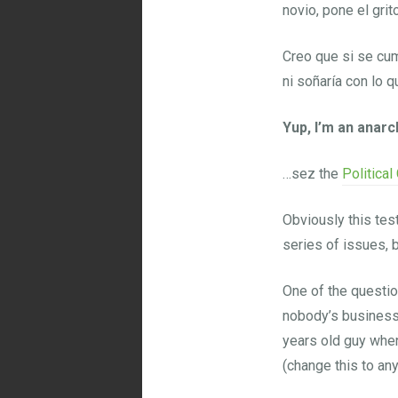
novio, pone el grito
Creo que si se cump
ni soñaría con lo 
Yup, I’m an anar
…sez the
Politica
Obviously this tes
series of issues, 
One of the questi
nobody’s business»
years old guy when
(change this to any