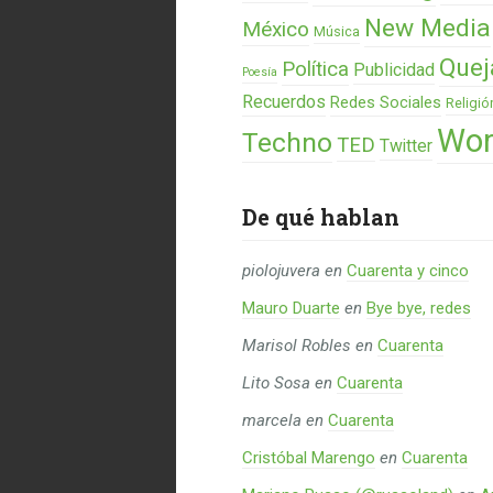
New Media
México
Música
Quej
Política
Publicidad
Poesía
Recuerdos
Redes Sociales
Religió
Wor
Techno
TED
Twitter
De qué hablan
piolojuvera
en
Cuarenta y cinco
Mauro Duarte
en
Bye bye, redes
Marisol Robles
en
Cuarenta
Lito Sosa
en
Cuarenta
marcela
en
Cuarenta
Cristóbal Marengo
en
Cuarenta