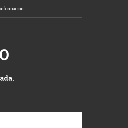
información
TO
zada.