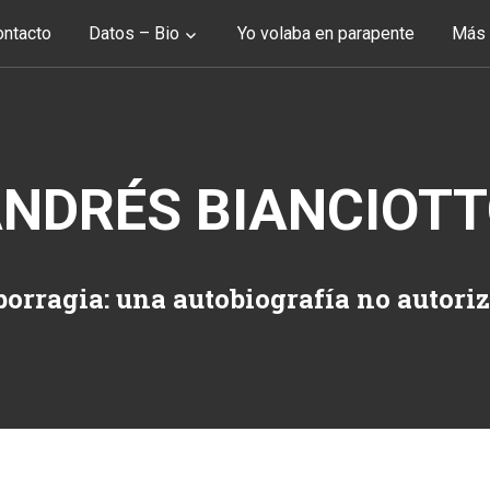
ntacto
Datos – Bio
Yo volaba en parapente
Más 
NDRÉS BIANCIOT
orragia: una autobiografía no autori