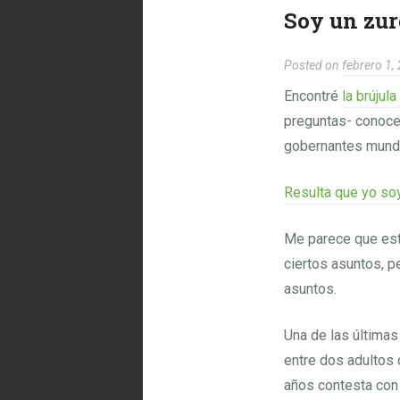
Soy un zur
Posted on
febrero 1,
Encontré
la brújula
preguntas- conocer
gobernantes mundi
Resulta que yo soy
Me parece que est
ciertos asuntos, 
asuntos.
Una de las últimas 
entre dos adultos 
años contesta con 