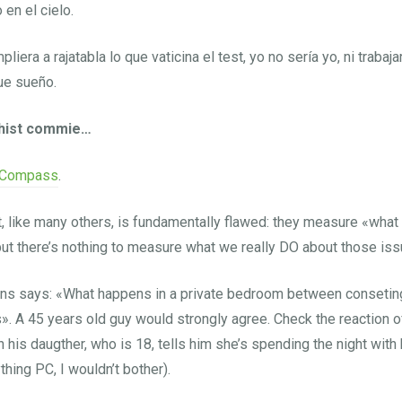
 en el cielo.
liera a rajatabla lo que vaticina el test, yo no sería yo, ni trabaj
que sueño.
chist commie…
l Compass
.
t, like many others, is fundamentally flawed: they measure «what
but there’s nothing to measure what we really DO about those iss
ons says: «What happens in a private bedroom between conseting
. A 45 years old guy would strongly agree. Check the reaction o
 his daugther, who is 18, tells him she’s spending the night with
thing PC, I wouldn’t bother).