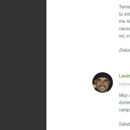
Tenía
tu si
me ll
causa
reí, 
¡Salu
Laut
febre
Muy c
disti
caraj
Salu