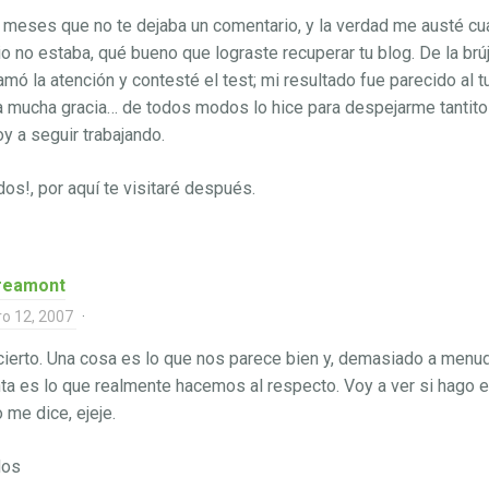
 meses que no te dejaba un comentario, y la verdad me austé c
tio no estaba, qué bueno que lograste recuperar tu blog. De la brúj
amó la atención y contesté el test; mi resultado fue parecido al t
 mucha gracia… de todos modos lo hice para despejarme tantito 
voy a seguir trabajando.
dos!, por aquí te visitaré después.
reamont
ro 12, 2007
·
ierto. Una cosa es lo que nos parece bien y, demasiado a menud
nta es lo que realmente hacemos al respecto. Voy a ver si hago el
o me dice, ejeje.
dos