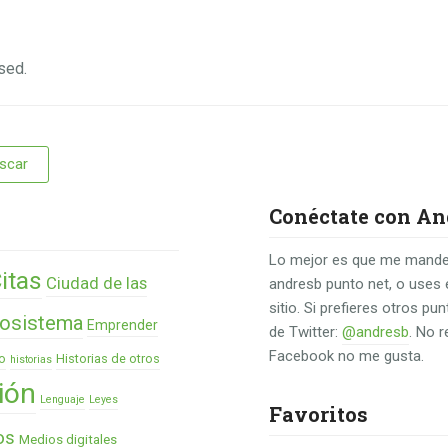
sed.
Conéctate con An
Lo mejor es que me mande
itas
Ciudad de las
andresb punto net, o uses 
sitio. Si prefieres otros p
osistema
Emprender
de Twitter:
@andresb
. No 
Facebook no me gusta.
o
Historias de otros
historias
ión
Lenguaje
Leyes
Favoritos
os
Medios digitales