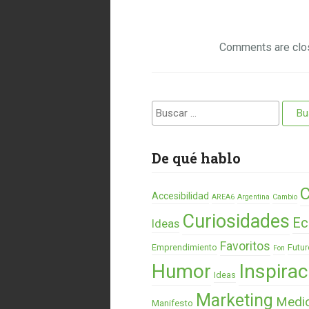
Comments are clo
Buscar:
De qué hablo
C
Accesibilidad
AREA6
Argentina
Cambio
Curiosidades
Ec
Ideas
Favoritos
Emprendimiento
Futur
Fon
Humor
Inspirac
Ideas
Marketing
Medi
Manifesto