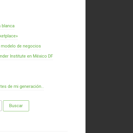
a blanca
rketplace»
n modelo de negocios
nder Institute en México DF
ntes de mi generación…