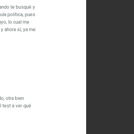
uando te busqué y
ula política, pues
uyo, lo cual me
y ahora sí, ya me
o, otra bien
 test a ver qué