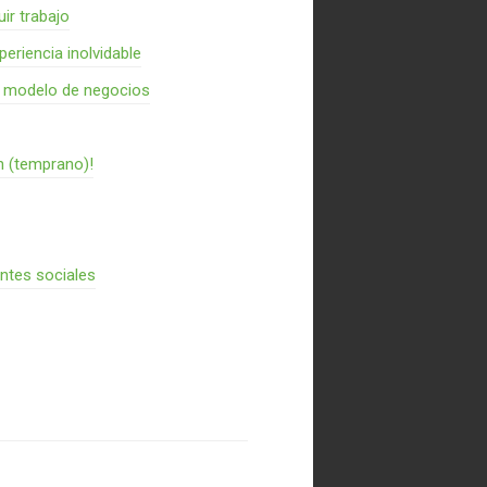
ir trabajo
periencia inolvidable
n modelo de negocios
n (temprano)!
entes sociales