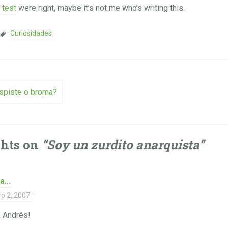
 test
were right, maybe it’s not me who’s writing this.
Curiosidades
vigation
espiste o broma?
ghts on
“
Soy un zurdito anarquista
”
a...
ro 2, 2007
·
, Andrés!