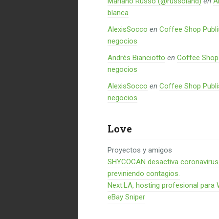
Mariano Russo (@russoland)
en
A
blanca
AlexisSocco
en
Coffee Shop Publi
negocios
Andrés Bianciotto
en
Coffee Shop 
negocios
AlexisSocco
en
Coffee Shop Publi
negocios
Love
Proyectos y amigos
SHYCOCAN desactiva coronavirus en
previniendo contagios.
Next.LA, hosting profesional para
eBay Sniper