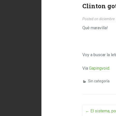
Clinton go
Posted on
diciembre 
Qué maravilla!
Voy a buscar la let
Via
Gapingvoid
.
Sin categoría
Post na
←
El sistema, p