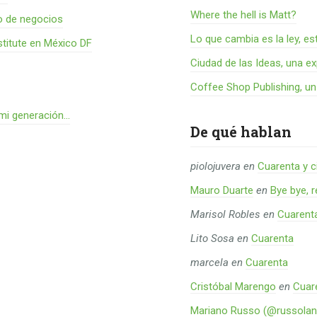
Where the hell is Matt?
o de negocios
Lo que cambia es la ley, es
titute en México DF
Ciudad de las Ideas, una ex
Coffee Shop Publishing, u
 mi generación…
De qué hablan
piolojuvera
en
Cuarenta y c
Mauro Duarte
en
Bye bye, 
Marisol Robles
en
Cuarent
Lito Sosa
en
Cuarenta
marcela
en
Cuarenta
Cristóbal Marengo
en
Cuar
Mariano Russo (@russolan