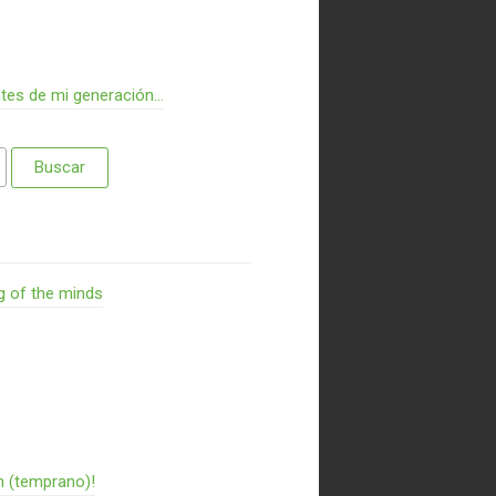
ntes de mi generación…
g of the minds
n (temprano)!