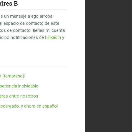
dres B
s un mensaje a ego arroba
el espacio de contacto de este
untos de contacto, tienes mi cuenta
recibo notificaciones de
LinkedIn
y
n (temprano)!
periencia inolvidable
res entre nosotros
recargado, y ahora en español