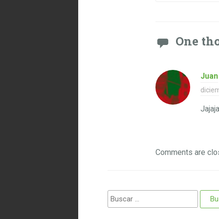
One tho
Juan
dicie
Jajaj
Comments are clo
Buscar: