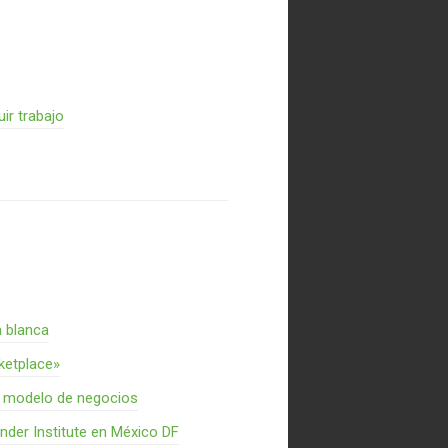
ir trabajo
a blanca
rketplace»
n modelo de negocios
nder Institute en México DF