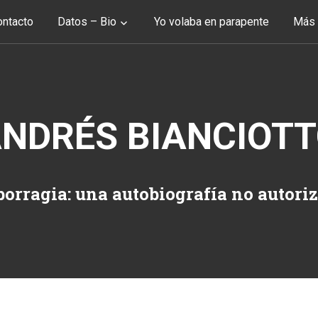
ntacto
Datos – Bio
Yo volaba en parapente
Más 
NDRÉS BIANCIOT
orragia: una autobiografía no autori