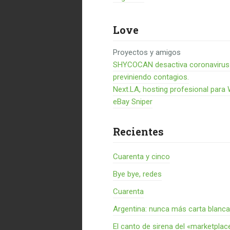
Love
Proyectos y amigos
SHYCOCAN desactiva coronavirus en
previniendo contagios.
Next.LA, hosting profesional para
eBay Sniper
Recientes
Cuarenta y cinco
Bye bye, redes
Cuarenta
Argentina: nunca más carta blanca
El canto de sirena del «marketplac