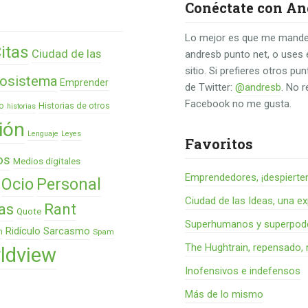
Conéctate con An
Lo mejor es que me mande
itas
Ciudad de las
andresb punto net, o uses 
sitio. Si prefieres otros p
osistema
Emprender
de Twitter:
@andresb
. No 
Facebook no me gusta.
o
Historias de otros
historias
ión
Lenguaje
Leyes
Favoritos
os
Medios digitales
Emprendedores, ¡despierte
Ocio
Personal
Ciudad de las Ideas, una ex
as
Rant
Quote
Superhumanos y superpode
Ridículo
Sarcasmo
n
Spam
The Hughtrain, repensado, 
ldview
Inofensivos e indefensos
Más de lo mismo