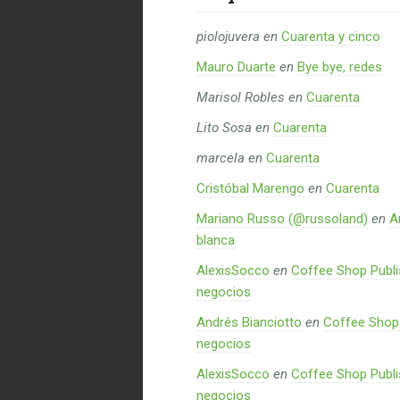
piolojuvera
en
Cuarenta y cinco
Mauro Duarte
en
Bye bye, redes
Marisol Robles
en
Cuarenta
Lito Sosa
en
Cuarenta
marcela
en
Cuarenta
Cristóbal Marengo
en
Cuarenta
Mariano Russo (@russoland)
en
A
blanca
AlexisSocco
en
Coffee Shop Publi
negocios
Andrés Bianciotto
en
Coffee Shop 
negocios
AlexisSocco
en
Coffee Shop Publi
negocios