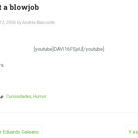
t a blowjob
12, 2006
by
Andrés Bianciotto
[youtube]DAVI16FSjxU[/youtube]
ra.
Curiosidades
,
Humor
vigation
or Eduardo Galeano
Y es