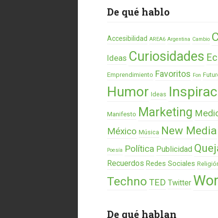
De qué hablo
C
Accesibilidad
AREA6
Argentina
Cambio
Curiosidades
Ec
Ideas
Favoritos
Emprendimiento
Futur
Fon
Humor
Inspirac
Ideas
Marketing
Medi
Manifesto
New Media
México
Música
Quej
Política
Publicidad
Poesía
Recuerdos
Redes Sociales
Religió
Wor
Techno
TED
Twitter
De qué hablan