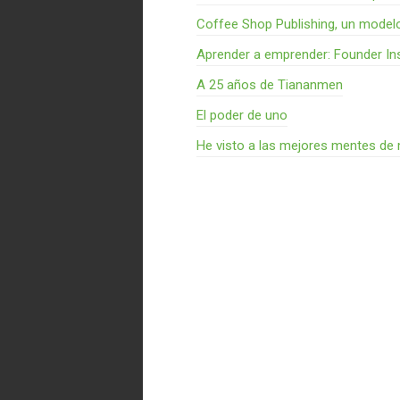
Coffee Shop Publishing, un model
Aprender a emprender: Founder Ins
A 25 años de Tiananmen
El poder de uno
He visto a las mejores mentes de