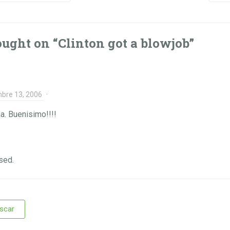
ught on “
Clinton got a blowjob
”
mbre 13, 2006
·
aa. Buenisimo!!!!
sed.