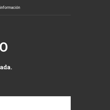
información
TO
zada.