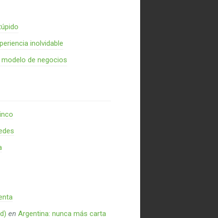
túpido
periencia inolvidable
n modelo de negocios
inco
redes
a
enta
d)
en
Argentina: nunca más carta