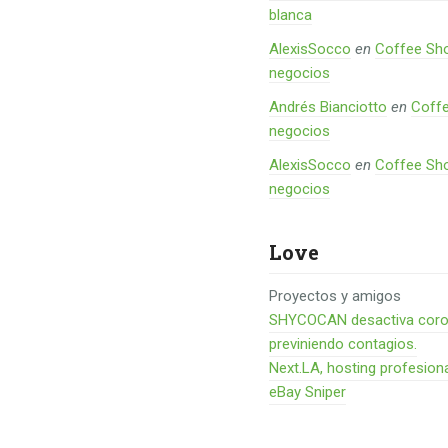
blanca
AlexisSocco
en
Coffee Sho
negocios
Andrés Bianciotto
en
Coffe
negocios
AlexisSocco
en
Coffee Sho
negocios
Love
Proyectos y amigos
SHYCOCAN desactiva corona
previniendo contagios.
Next.LA, hosting profesion
eBay Sniper