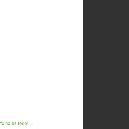
to no es todo!
→