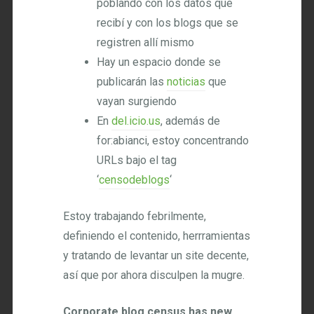
poblando con los datos que
recibí y con los blogs que se
registren allí mismo
Hay un espacio donde se
publicarán las
noticias
que
vayan surgiendo
En
del.icio.us
, además de
for:abianci, estoy concentrando
URLs bajo el tag
‘
censodeblogs
‘
Estoy trabajando febrilmente,
definiendo el contenido, herrramientas
y tratando de levantar un site decente,
así que por ahora disculpen la mugre.
Corporate blog census has new