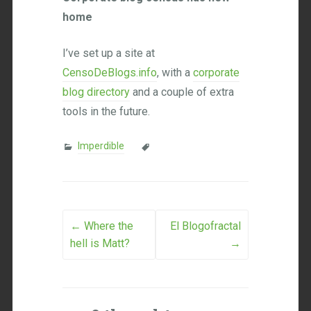
home
I’ve set up a site at
CensoDeBlogs.info
, with a
corporate
blog directory
and a couple of extra
tools in the future.
Imperdible
Post navigation
←
Where the
El Blogofractal
hell is Matt?
→