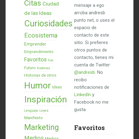
Citas
Ciudad
mensaje a ego
de las Ideas
arroba andresb
punto net, o uses el
Curiosidades
espacio de
Ecosistema
contacto de este
sitio. Si prefieres
Emprender
otros puntos de
Emprendimiento
contacto, tienes mi
Favoritos
Fon
cuenta de Twitter:
Futuro
historias
@andresb
. No
Historias de otros
recibo
Humor
notificaciones de
Ideas
LinkedIn
y
Inspiración
Facebook no me
gusta.
Lenguaje
Leyes
Manifesto
Marketing
Favoritos
Medios
Medios