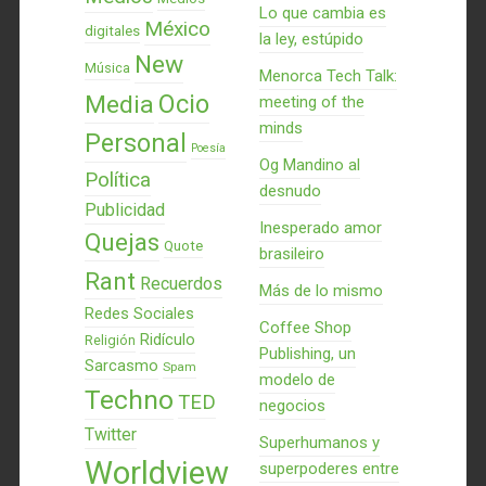
Lo que cambia es
México
digitales
la ley, estúpido
New
Música
Menorca Tech Talk:
Ocio
Media
meeting of the
minds
Personal
Poesía
Og Mandino al
Política
desnudo
Publicidad
Inesperado amor
Quejas
Quote
brasileiro
Rant
Recuerdos
Más de lo mismo
Redes Sociales
Coffee Shop
Ridículo
Religión
Publishing, un
Sarcasmo
Spam
modelo de
Techno
TED
negocios
Twitter
Superhumanos y
Worldview
superpoderes entre