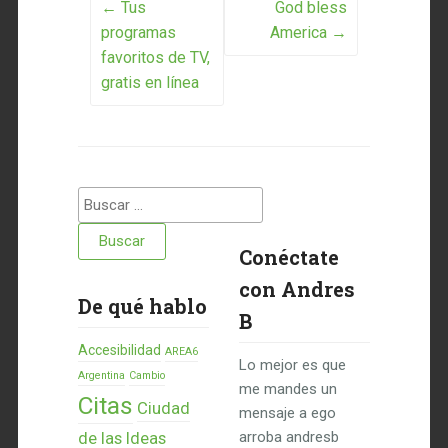
Post navigation
←
Tus
God bless
programas
America
→
favoritos de TV,
gratis en línea
Buscar:
Conéctate
con Andres
De qué hablo
B
Accesibilidad
AREA6
Lo mejor es que
Argentina
Cambio
me mandes un
Citas
Ciudad
mensaje a ego
de las Ideas
arroba andresb