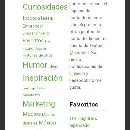
punto net, o uses el
Curiosidades
espacio de
Ecosistema
contacto de este
sitio. Si prefieres
Emprender
otros puntos de
Emprendimiento
contacto, tienes mi
Favoritos
Fon
cuenta de Twitter:
Futuro
historias
@andresb
. No
Historias de otros
recibo
Humor
notificaciones de
Ideas
LinkedIn
y
Inspiración
Facebook no me
gusta.
Lenguaje
Leyes
Manifesto
Marketing
Favoritos
Medios
Medios
The Hughtrain,
México
digitales
repensado,