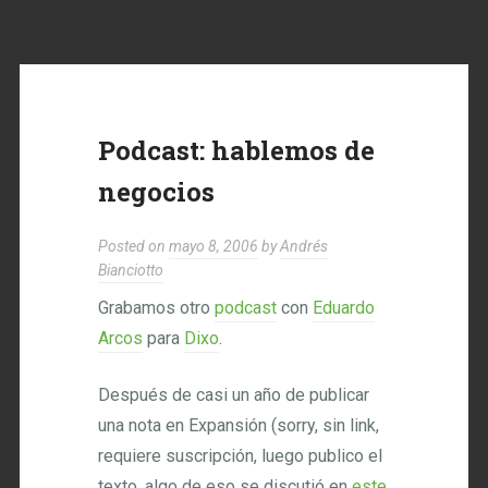
Podcast: hablemos de
negocios
Posted on
mayo 8, 2006
by
Andrés
Bianciotto
Grabamos otro
podcast
con
Eduardo
Arcos
para
Dixo
.
Después de casi un año de publicar
una nota en Expansión (sorry, sin link,
requiere suscripción, luego publico el
texto, algo de eso se discutió en
este