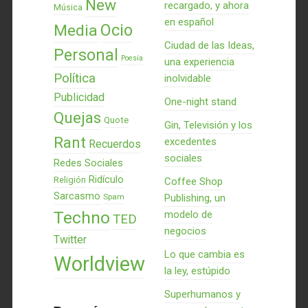
New
recargado, y ahora
Música
en español
Ocio
Media
Ciudad de las Ideas,
Personal
Poesía
una experiencia
Política
inolvidable
Publicidad
One-night stand
Quejas
Quote
Gin, Televisión y los
Rant
excedentes
Recuerdos
sociales
Redes Sociales
Ridículo
Religión
Coffee Shop
Sarcasmo
Spam
Publishing, un
Techno
modelo de
TED
negocios
Twitter
Lo que cambia es
Worldview
la ley, estúpido
Superhumanos y