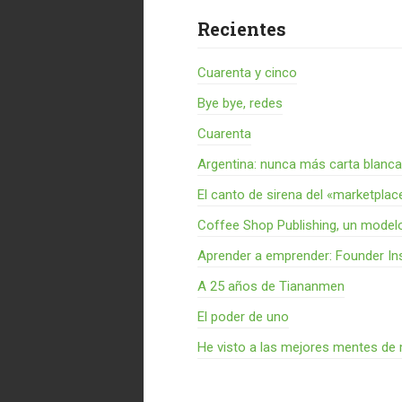
Recientes
Cuarenta y cinco
Bye bye, redes
Cuarenta
Argentina: nunca más carta blanca
El canto de sirena del «marketplac
Coffee Shop Publishing, un model
Aprender a emprender: Founder Ins
A 25 años de Tiananmen
El poder de uno
He visto a las mejores mentes de