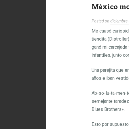
México mo
Posted on
diciembre 
Me causó curiosida
tiendita (Distroll
ganó mi carcajada 
infantiles, junto c
Una parejita que e
años e iban vestid
Ab-so-lu-ta-men-te
semejante taradez,
Blues Brothers».
Esto por supuesto