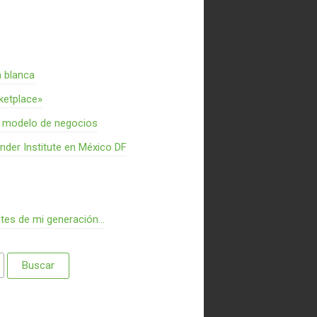
a blanca
rketplace»
n modelo de negocios
nder Institute en México DF
ntes de mi generación…