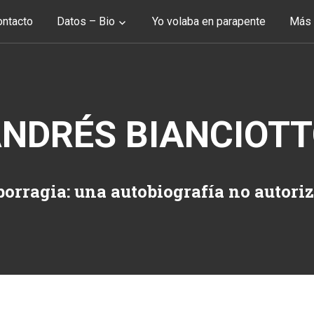
ntacto
Datos – Bio
Yo volaba en parapente
Más 
NDRÉS BIANCIOT
orragia: una autobiografía no autori