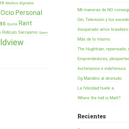
os
Medios digitales
Mil maneras de NO consegu
Ocio
Personal
Gin, Televisión y los exced
as
Rant
Quote
Inesperado amor brasileiro
Ridículo
Sarcasmo
n
Spam
Más de lo mismo
ldview
The Hughtrain, repensado, 
Emprendedores, ¡despierte
Inofensivos e indefensos
Og Mandino al desnudo
La felicidad huele a...
Where the hell is Matt?
Recientes