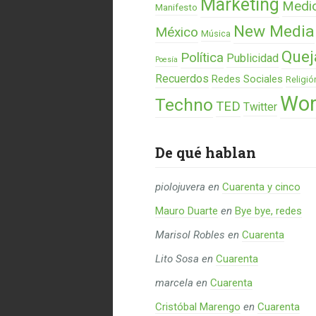
Marketing
Medi
Manifesto
New Media
México
Música
Quej
Política
Publicidad
Poesía
Recuerdos
Redes Sociales
Religió
Wor
Techno
TED
Twitter
De qué hablan
piolojuvera
en
Cuarenta y cinco
Mauro Duarte
en
Bye bye, redes
Marisol Robles
en
Cuarenta
Lito Sosa
en
Cuarenta
marcela
en
Cuarenta
Cristóbal Marengo
en
Cuarenta