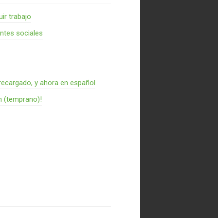
ir trabajo
entes sociales
recargado, y ahora en español
n (temprano)!