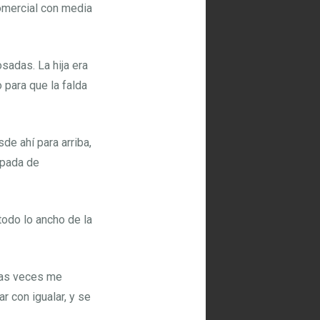
comercial con media
sadas. La hija era
para que la falda
de ahí para arriba,
apada de
todo lo ancho de la
has veces me
 con igualar, y se