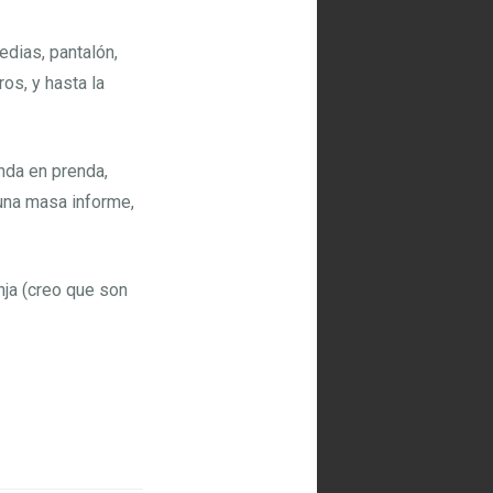
edias, pantalón,
ros, y hasta la
enda en prenda,
una masa informe,
nja (creo que son