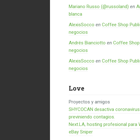
Mariano Russo (@russoland)
en
A
blanca
AlexisSocco
en
Coffee Shop Publi
negocios
Andrés Bianciotto
en
Coffee Shop 
negocios
AlexisSocco
en
Coffee Shop Publi
negocios
Love
Proyectos y amigos
SHYCOCAN desactiva coronavirus en
previniendo contagios.
Next.LA, hosting profesional para
eBay Sniper