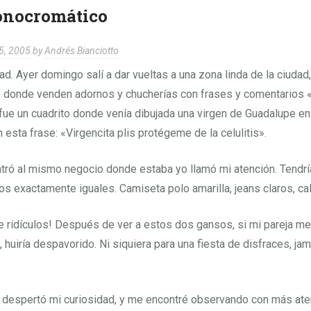
nocromático
5, 2005
by
Andrés Bianciotto
d. Ayer domingo salí a dar vueltas a una zona linda de la ciuda
er) donde venden adornos y chucherías con frases y comentarios 
fue un cuadrito donde venía dibujada una virgen de Guadalupe en
on esta frase: «Virgencita plis protégeme de la celulitis».
ntró al mismo negocio donde estaba yo llamó mi atención. Tendrí
os exactamente iguales. Camiseta polo amarilla, jeans claros, ca
 ridículos! Después de ver a estos dos gansos, si mi pareja me
 huiría despavorido. Ni siquiera para una fiesta de disfraces, jam
 despertó mi curiosidad, y me encontré observando con más aten