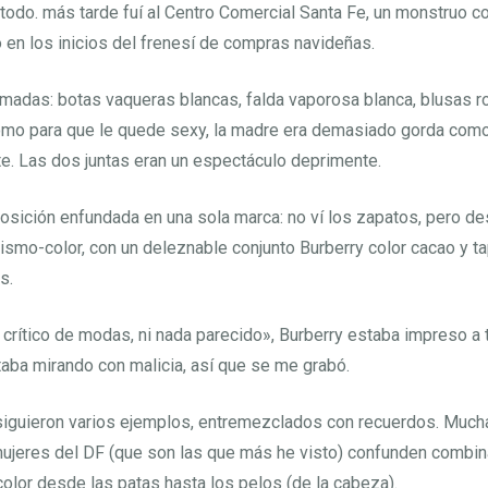
 todo. más tarde fuí al Centro Comercial Santa Fe, un monstruo 
en los inicios del frenesí de compras navideñas.
rmadas: botas vaqueras blancas, falda vaporosa blanca, blusas ro
mo para que le quede sexy, la madre era demasiado gorda como 
e. Las dos juntas eran un espectáculo deprimente.
sición enfundada en una sola marca: no ví los zapatos, pero des
smo-color, con un deleznable conjunto Burberry color cacao y t
s.
n crítico de modas, ni nada parecido», Burberry estaba impreso a 
taba mirando con malicia, así que se me grabó.
iguieron varios ejemplos, entremezclados con recuerdos. Muc
ujeres del DF (que son las que más he visto) confunden combinar
olor desde las patas hasta los pelos (de la cabeza).