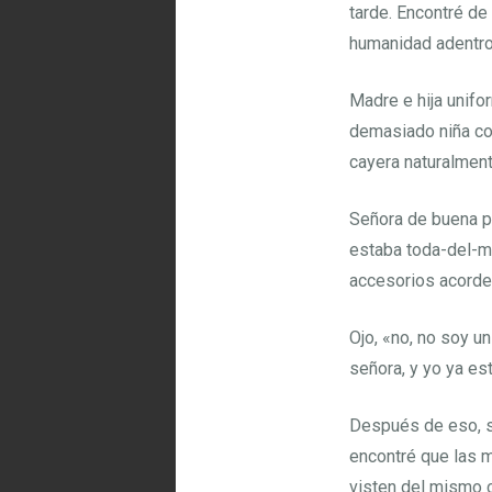
tarde. Encontré de
humanidad adentro 
Madre e hija unifo
demasiado niña co
cayera naturalment
Señora de buena po
estaba toda-del-mi
accesorios acorde
Ojo, «no, no soy u
señora, y yo ya es
Después de eso, s
encontré que las m
visten del mismo c