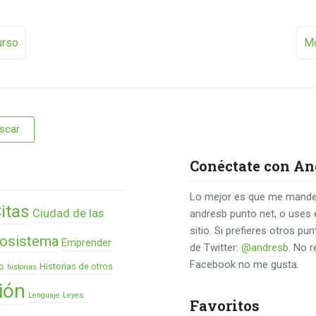
vigation
urso
Mo
Conéctate con An
Lo mejor es que me mande
itas
Ciudad de las
andresb punto net, o uses 
sitio. Si prefieres otros p
osistema
Emprender
de Twitter:
@andresb
. No 
Facebook no me gusta.
o
Historias de otros
historias
ión
Lenguaje
Leyes
Favoritos