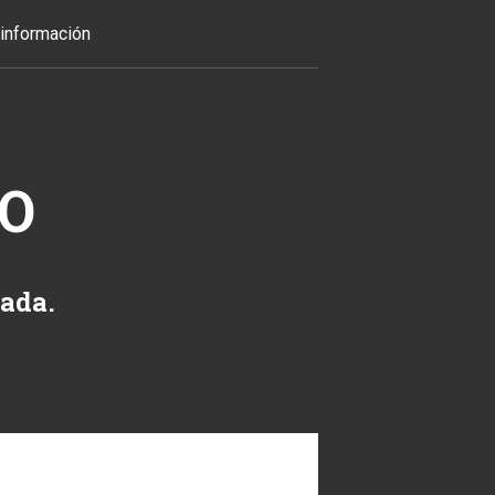
información
TO
zada.