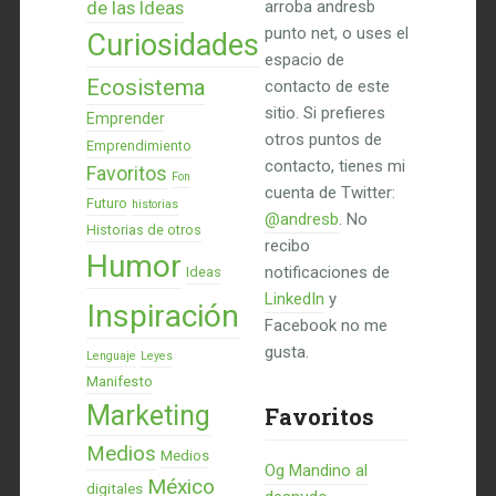
de las Ideas
arroba andresb
punto net, o uses el
Curiosidades
espacio de
Ecosistema
contacto de este
sitio. Si prefieres
Emprender
otros puntos de
Emprendimiento
contacto, tienes mi
Favoritos
Fon
cuenta de Twitter:
Futuro
historias
@andresb
. No
Historias de otros
recibo
Humor
notificaciones de
Ideas
LinkedIn
y
Inspiración
Facebook no me
gusta.
Lenguaje
Leyes
Manifesto
Marketing
Favoritos
Medios
Medios
Og Mandino al
México
digitales