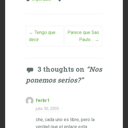
Post navigation
←
Tengo que
Parece que Sao
decir
Paulo…
→
3 thoughts on
“
Nos
ponemos serios?
”
ferbr1
julio 30, 2005
·
che, cada uno es libre, pero la
verdad que el enlace esta