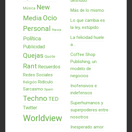
desnudo
New
Música
Más de lo mismo
Ocio
Media
Lo que cambia es
Personal
la ley, estúpido
Poesía
La felicidad huele
Política
a...
Publicidad
Quejas
Coffee Shop
Quote
Publishing, un
Rant
Recuerdos
modelo de
Redes Sociales
negocios
Ridículo
Religión
Inofensivos e
Sarcasmo
Spam
indefensos
Techno
TED
Superhumanos y
Twitter
superpoderes entre
Worldview
nosotros
Inesperado amor