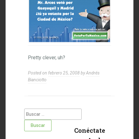
Pretty clever, uh?
Posted on
febrero 25, 2008
by
Andrés
Bianciotto
Buscar:
Conéctate