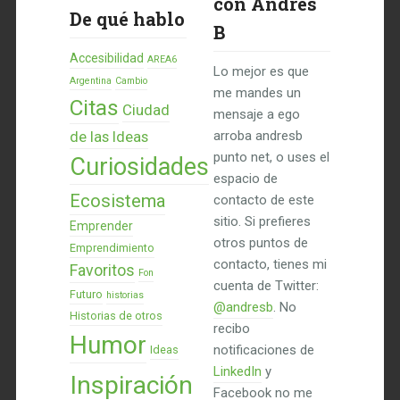
con Andres
De qué hablo
B
Accesibilidad
AREA6
Lo mejor es que
Argentina
Cambio
me mandes un
Citas
Ciudad
mensaje a ego
de las Ideas
arroba andresb
punto net, o uses el
Curiosidades
espacio de
Ecosistema
contacto de este
sitio. Si prefieres
Emprender
otros puntos de
Emprendimiento
contacto, tienes mi
Favoritos
Fon
cuenta de Twitter:
Futuro
historias
@andresb
. No
Historias de otros
recibo
Humor
notificaciones de
Ideas
LinkedIn
y
Inspiración
Facebook no me