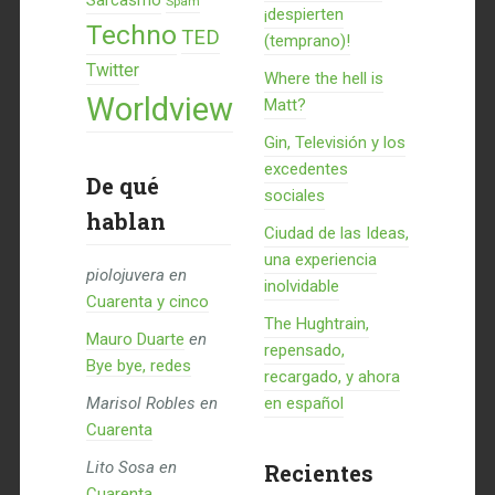
Sarcasmo
Spam
¡despierten
Techno
TED
(temprano)!
Twitter
Where the hell is
Worldview
Matt?
Gin, Televisión y los
excedentes
De qué
sociales
hablan
Ciudad de las Ideas,
una experiencia
piolojuvera
en
inolvidable
Cuarenta y cinco
The Hughtrain,
Mauro Duarte
en
repensado,
Bye bye, redes
recargado, y ahora
Marisol Robles
en
en español
Cuarenta
Lito Sosa
en
Recientes
Cuarenta