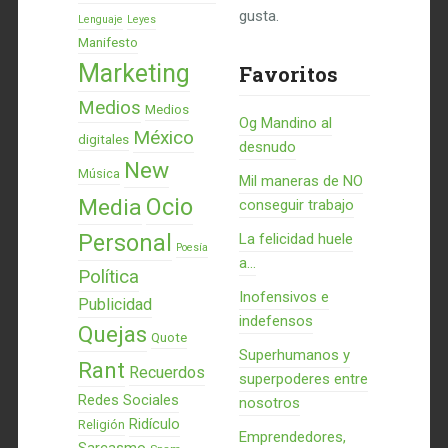
gusta.
Lenguaje
Leyes
Manifesto
Marketing
Favoritos
Medios
Medios
Og Mandino al
México
digitales
desnudo
New
Música
Mil maneras de NO
Ocio
Media
conseguir trabajo
Personal
La felicidad huele
Poesía
a...
Política
Inofensivos e
Publicidad
indefensos
Quejas
Quote
Superhumanos y
Rant
Recuerdos
superpoderes entre
Redes Sociales
nosotros
Ridículo
Religión
Emprendedores,