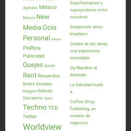
Superhumanos y
México
digitales
superpoderes entre
New
nosotros
Música
Ocio
Media
Inesperado amor
brasileiro
Personal
Poesía
Ciudad de las Ideas,
Política
una experiencia
Publicidad
inolvidable
Quejas
Quote
Og Mandino al
Rant
desnudo
Recuerdos
Redes Sociales
La felicidad huele
Ridículo
Religión
a...
Sarcasmo
Spam
Coffee Shop
Techno
TED
Publishing, un
modelo de
Twitter
negocios
Worldview