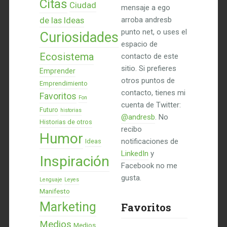
Citas
Ciudad
mensaje a ego
de las Ideas
arroba andresb
punto net, o uses el
Curiosidades
espacio de
Ecosistema
contacto de este
sitio. Si prefieres
Emprender
otros puntos de
Emprendimiento
contacto, tienes mi
Favoritos
Fon
cuenta de Twitter:
Futuro
historias
@andresb
. No
Historias de otros
recibo
Humor
notificaciones de
Ideas
LinkedIn
y
Inspiración
Facebook no me
gusta.
Lenguaje
Leyes
Manifesto
Marketing
Favoritos
Medios
Medios