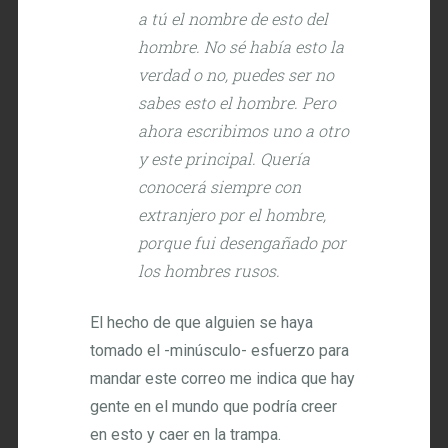
a tú el nombre de esto del
hombre. No sé había esto la
verdad o no, puedes ser no
sabes esto el hombre. Pero
ahora escribimos uno a otro
y este principal. Quería
conocerá siempre con
extranjero por el hombre,
porque fui desengañado por
los hombres rusos.
El hecho de que alguien se haya
tomado el -minúsculo- esfuerzo para
mandar este correo me indica que hay
gente en el mundo que podría creer
en esto y caer en la trampa.