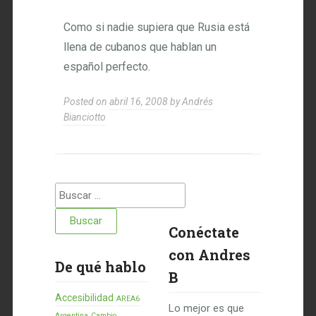
Como si nadie supiera que Rusia está
llena de cubanos que hablan un
español perfecto.
Posted on
abril 16, 2008
by
Andrés
Bianciotto
Buscar:
Conéctate
con Andres
De qué hablo
B
Accesibilidad
AREA6
Lo mejor es que
Argentina
Cambio