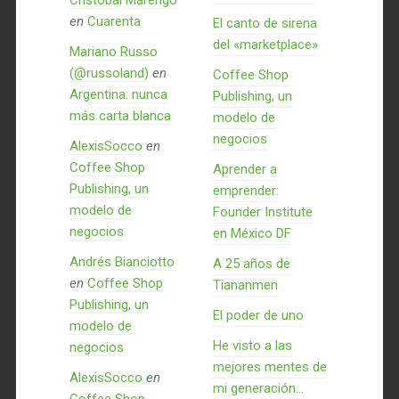
Cristóbal Marengo
en
Cuarenta
El canto de sirena
del «marketplace»
Mariano Russo
(@russoland)
en
Coffee Shop
Argentina: nunca
Publishing, un
más carta blanca
modelo de
negocios
AlexisSocco
en
Coffee Shop
Aprender a
Publishing, un
emprender:
modelo de
Founder Institute
negocios
en México DF
Andrés Bianciotto
A 25 años de
en
Coffee Shop
Tiananmen
Publishing, un
El poder de uno
modelo de
He visto a las
negocios
mejores mentes de
AlexisSocco
en
mi generación…