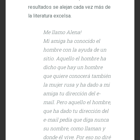
resultados se alejan cada vez más de
la literatura excelsa.
Me llamo Alena!
Mi amiga ha conocido el
hombre con la ayuda de un
sitio. Aquello el hombre ha
dicho que hay un hombre
que quiere conocerá también
la mujer rusa y ha dado a mi
amiga tu dirección del e-
mail. Pero aquello el hombre,
que ha dado tu dirección del
e-mail pedía que diga nunca
su nombre, como llaman y
donde él vive. Por eso no diré