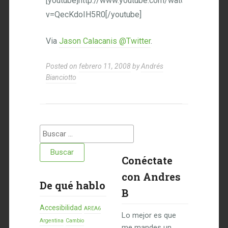
[youtube]http://www.youtube.com/watch?
v=QecKdoIH5R0[/youtube]
Via
Jason Calacanis @Twitter
.
Posted on
febrero 11, 2008
by
Andrés
Bianciotto
Buscar:
Conéctate
con Andres
De qué hablo
B
Accesibilidad
AREA6
Lo mejor es que
Argentina
Cambio
me mandes un