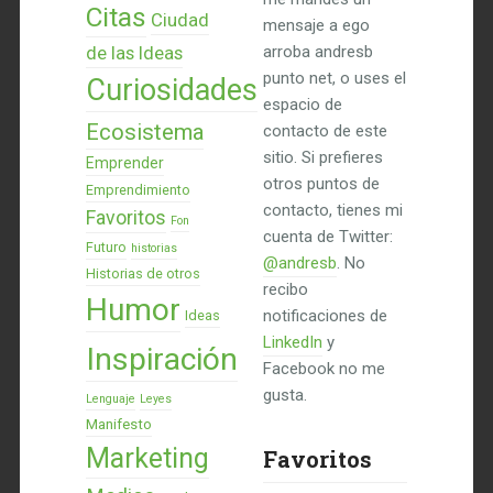
Citas
Ciudad
mensaje a ego
de las Ideas
arroba andresb
punto net, o uses el
Curiosidades
espacio de
Ecosistema
contacto de este
sitio. Si prefieres
Emprender
otros puntos de
Emprendimiento
contacto, tienes mi
Favoritos
Fon
cuenta de Twitter:
Futuro
historias
@andresb
. No
Historias de otros
recibo
Humor
notificaciones de
Ideas
LinkedIn
y
Inspiración
Facebook no me
gusta.
Lenguaje
Leyes
Manifesto
Marketing
Favoritos