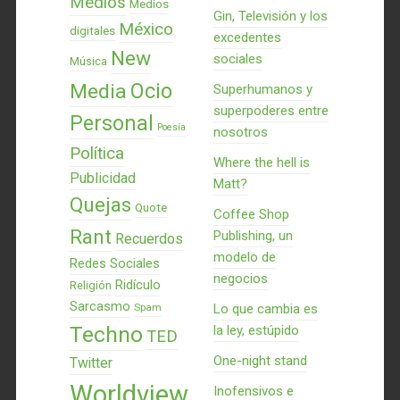
Medios
Medios
Gin, Televisión y los
México
digitales
excedentes
New
sociales
Música
Ocio
Media
Superhumanos y
superpoderes entre
Personal
Poesía
nosotros
Política
Where the hell is
Publicidad
Matt?
Quejas
Quote
Coffee Shop
Rant
Publishing, un
Recuerdos
modelo de
Redes Sociales
negocios
Ridículo
Religión
Sarcasmo
Spam
Lo que cambia es
Techno
la ley, estúpido
TED
One-night stand
Twitter
Worldview
Inofensivos e