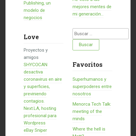
Publishing, un
mejores mentes de
modelo de
mi generación…
negocios
Buscar:
Love
Proyectos y
amigos
Favoritos
SHYCOCAN
desactiva
coronavirus en aire
Superhumanos y
y superficies,
superpoderes entre
previniendo
nosotros
contagios.
Menorca Tech Talk:
Next.LA, hosting
meeting of the
profesional para
minds
Wordpress
Where the hell is
eBay Sniper