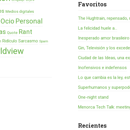
Favoritos
os
Medios digitales
The Hughtrain, repensado, 
Ocio
Personal
La felicidad huele a...
as
Rant
Quote
Inesperado amor brasileiro
Ridículo
Sarcasmo
n
Spam
Gin, Televisión y los exced
ldview
Ciudad de las Ideas, una ex
Inofensivos e indefensos
Lo que cambia es la ley, es
Superhumanos y superpode
One-night stand
Menorca Tech Talk: meetin
Recientes