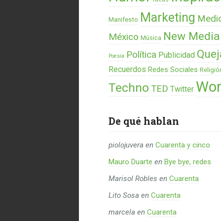
Marketing
Medi
Manifesto
New Media
México
Música
Quej
Política
Publicidad
Poesía
Recuerdos
Redes Sociales
Religió
Wor
Techno
TED
Twitter
De qué hablan
piolojuvera
en
Cuarenta y cinco
Mauro Duarte
en
Bye bye, redes
Marisol Robles
en
Cuarenta
Lito Sosa
en
Cuarenta
marcela
en
Cuarenta