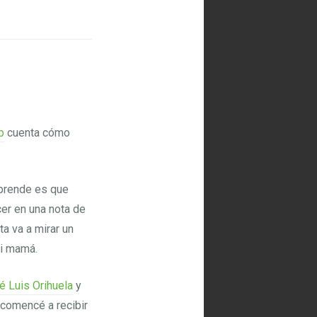
p
cuenta cómo
rprende es que
er en una nota de
ta va a mirar un
mi mamá.
é Luis Orihuela
y
 comencé a recibir