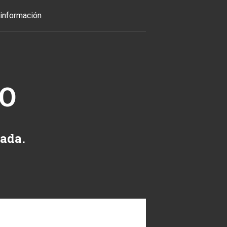
información
TO
zada.