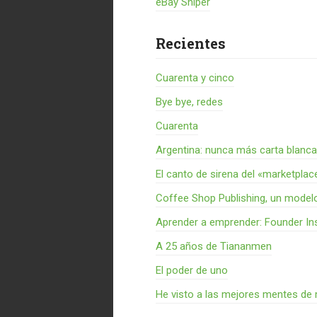
eBay Sniper
Recientes
Cuarenta y cinco
Bye bye, redes
Cuarenta
Argentina: nunca más carta blanca
El canto de sirena del «marketplac
Coffee Shop Publishing, un model
Aprender a emprender: Founder Ins
A 25 años de Tiananmen
El poder de uno
He visto a las mejores mentes de