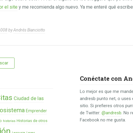
or el site
y me recomienda algo nuevo. Ya me enteré qué escriben
2008
by
Andrés Bianciotto
Conéctate con An
Lo mejor es que me mande
itas
Ciudad de las
andresb punto net, o uses 
sitio. Si prefieres otros p
osistema
Emprender
de Twitter:
@andresb
. No 
Facebook no me gusta.
o
Historias de otros
historias
ión
Lenguaje
Leyes