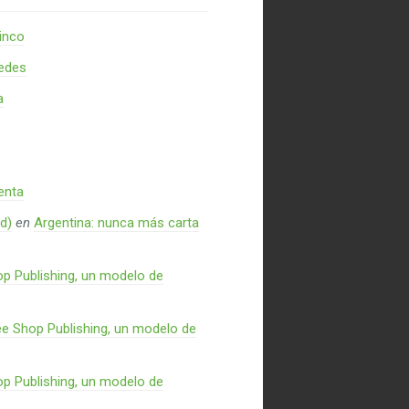
inco
redes
a
enta
d)
en
Argentina: nunca más carta
p Publishing, un modelo de
e Shop Publishing, un modelo de
p Publishing, un modelo de