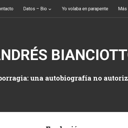
ntacto
Datos – Bio
Yo volaba en parapente
Más 
NDRÉS BIANCIOT
orragia: una autobiografía no autori