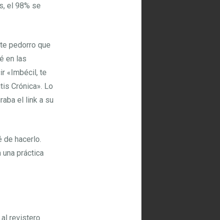
s, el 98% se
ite pedorro que
é en las
r «Imbécil, te
tis Crónica». Lo
aba el link a su
é de hacerlo.
 una práctica
al revistero