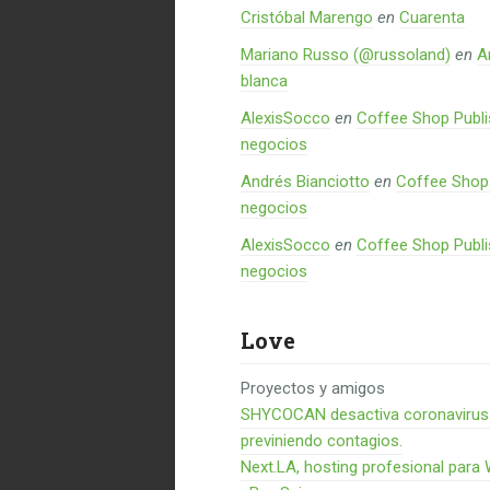
Cristóbal Marengo
en
Cuarenta
Mariano Russo (@russoland)
en
A
blanca
AlexisSocco
en
Coffee Shop Publi
negocios
Andrés Bianciotto
en
Coffee Shop 
negocios
AlexisSocco
en
Coffee Shop Publi
negocios
Love
Proyectos y amigos
SHYCOCAN desactiva coronavirus en
previniendo contagios.
Next.LA, hosting profesional para