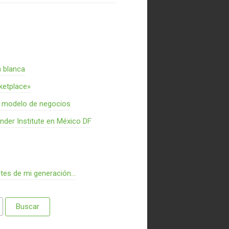
a blanca
rketplace»
n modelo de negocios
nder Institute en México DF
ntes de mi generación…