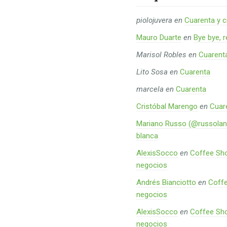
piolojuvera
en
Cuarenta y c
Mauro Duarte
en
Bye bye, 
Marisol Robles
en
Cuarent
Lito Sosa
en
Cuarenta
marcela
en
Cuarenta
Cristóbal Marengo
en
Cuar
Mariano Russo (@russolan
blanca
AlexisSocco
en
Coffee Sho
negocios
Andrés Bianciotto
en
Coffe
negocios
AlexisSocco
en
Coffee Sho
negocios