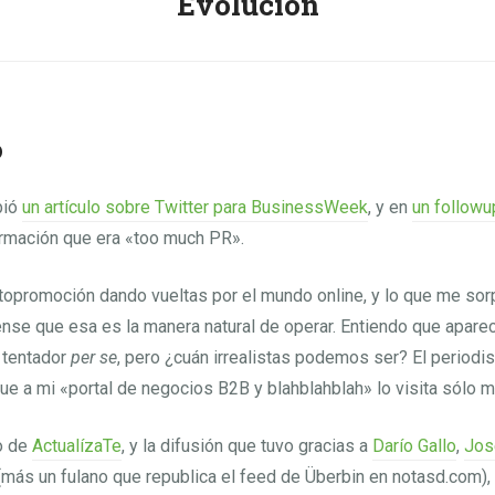
Evolución
o
bió
un artículo sobre Twitter para BusinessWeek
, y en
un followu
ormación que era «too much PR».
opromoción dando vueltas por el mundo online, y lo que me so
nse que esa es la manera natural de operar. Entiendo que aparec
tentador
per se
, pero ¿cuán irrealistas podemos ser? El periodis
ue a mi «portal de negocios B2B y blahblahblah» lo visita sólo 
o de
ActualízaTe
, y la difusión que tuvo gracias a
Darío Gallo
,
Jos
más un fulano que republica el feed de Überbin en notasd.com),