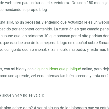
e websites para incluír en el «revistero». De unos 150 mensaje
recomendando su propio blog.
 una silla, no un pedestal, y entiendo que ActualízaTe es un webs
decido por encontrar contenido. La cuestión es que cuando pens
upuse que los primeros 10 que pasaran por el site podrían deci
o, que escribe uno de los mejores blogs en español sobre Sinusi
e con gente que se ahorraba las iniciales si podía, y nada más tir
es, con mi blog y con
algunas ideas que publiqué
online, pero dej
omo uno aprende, «el ecosistema» también aprende y esta sería
sigue viva y no se va a ir.
 algo sobre esto? A ver si alguno de los bloggers que ya entró 