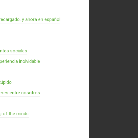
recargado, y ahora en español
entes sociales
periencia inolvidable
túpido
res entre nosotros
g of the minds