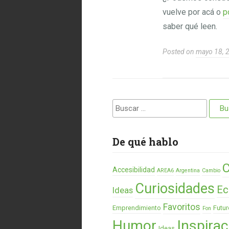
vuelve por acá o
p
saber qué leen.
Posted on
mayo 18, 
Buscar:
De qué hablo
C
Accesibilidad
AREA6
Argentina
Cambio
Curiosidades
Ec
Ideas
Favoritos
Emprendimiento
Futur
Fon
Humor
Inspirac
Ideas