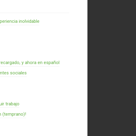
periencia inolvidable
recargado, y ahora en español
entes sociales
ir trabajo
n (temprano)!