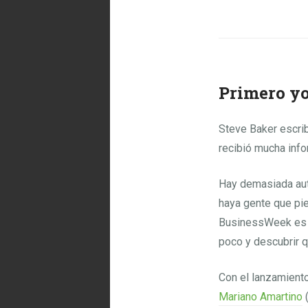
Primero y
Steve Baker escri
recibió mucha inf
Hay demasiada aut
haya gente que pie
BusinessWeek es 
poco y descubrir q
Con el lanzamient
Mariano Amartino
(