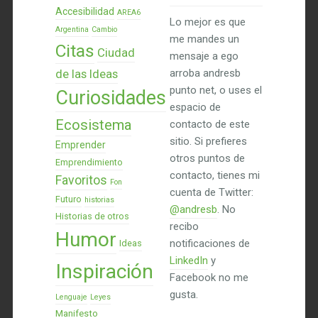
Accesibilidad
AREA6
Lo mejor es que
Argentina
Cambio
me mandes un
Citas
Ciudad
mensaje a ego
de las Ideas
arroba andresb
punto net, o uses el
Curiosidades
espacio de
Ecosistema
contacto de este
sitio. Si prefieres
Emprender
otros puntos de
Emprendimiento
contacto, tienes mi
Favoritos
Fon
cuenta de Twitter:
Futuro
historias
@andresb
. No
Historias de otros
recibo
Humor
notificaciones de
Ideas
LinkedIn
y
Inspiración
Facebook no me
gusta.
Lenguaje
Leyes
Manifesto