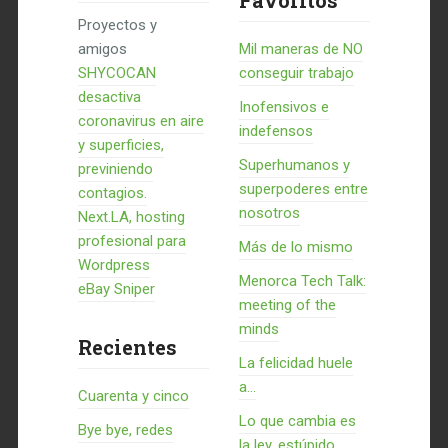
Favoritos
Proyectos y
amigos
Mil maneras de NO
SHYCOCAN
conseguir trabajo
desactiva
Inofensivos e
coronavirus en aire
indefensos
y superficies,
Superhumanos y
previniendo
superpoderes entre
contagios.
nosotros
Next.LA, hosting
profesional para
Más de lo mismo
Wordpress
Menorca Tech Talk:
eBay Sniper
meeting of the
minds
Recientes
La felicidad huele
a...
Cuarenta y cinco
Lo que cambia es
Bye bye, redes
la ley, estúpido