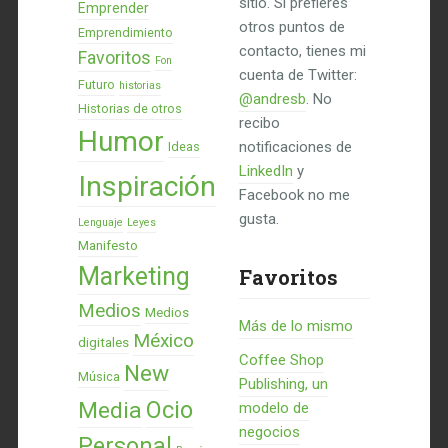
sitio. Si prefieres
Emprender
otros puntos de
Emprendimiento
contacto, tienes mi
Favoritos
Fon
cuenta de Twitter:
Futuro
historias
@andresb
. No
Historias de otros
recibo
Humor
notificaciones de
Ideas
LinkedIn
y
Inspiración
Facebook no me
gusta.
Lenguaje
Leyes
Manifesto
Marketing
Favoritos
Medios
Medios
Más de lo mismo
México
digitales
Coffee Shop
New
Música
Publishing, un
Ocio
Media
modelo de
negocios
Personal