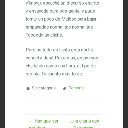
y’know), escuché un discurso escrito
y ensayado para otra gente, y pude
tomar un poco de Malbec para bajar
empanadas normalitas normalitas.
Toooodo un cliché.
Pero no todo es llanto esta noche:
conocí a José Pekerman; estuvimos
charlando como una hora, el tipo es
repiola. Te cuento más tarde.
Sin categoría
Personal
Post navigation
←
Hay que ser
Una charla con