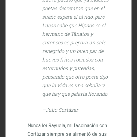
poetas decretaron que en el
sueño espera el olvido, pero
Lucas sabe que Hipnos es el
hermano de Tánatos y
entonces se prepara un café
renegrido y un buen par de
huevos fritos rociados con
estornudos y puteadas,
pensando que otro poeta dijo
que la vida es una cebolla y
que hay que pelarla llorando.
–Julio Cortázar
Nunca leí Rayuela, mi fascinación con
Cortázar siempre se alimentó de sus