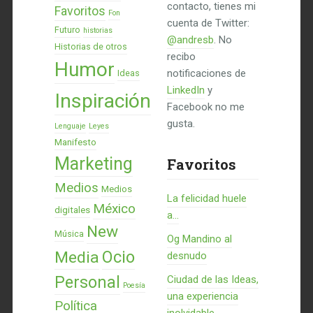
contacto, tienes mi
Favoritos
Fon
cuenta de Twitter:
Futuro
historias
@andresb
. No
Historias de otros
recibo
Humor
notificaciones de
Ideas
LinkedIn
y
Inspiración
Facebook no me
gusta.
Lenguaje
Leyes
Manifesto
Marketing
Favoritos
Medios
Medios
La felicidad huele
México
digitales
a...
New
Música
Og Mandino al
Ocio
Media
desnudo
Personal
Ciudad de las Ideas,
Poesía
una experiencia
Política