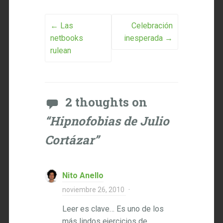
Post navigation
←
Las
Celebración
netbooks
inesperada
→
rulean
2 thoughts on
“
Hipnofobias de Julio
Cortázar
”
Nito Anello
noviembre 26, 2010
·
Leer es clave… Es uno de los
más lindos ejercicios de