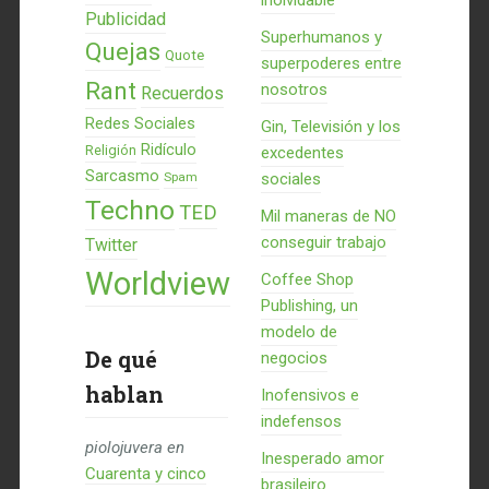
inolvidable
Publicidad
Superhumanos y
Quejas
Quote
superpoderes entre
Rant
nosotros
Recuerdos
Redes Sociales
Gin, Televisión y los
Ridículo
Religión
excedentes
Sarcasmo
Spam
sociales
Techno
TED
Mil maneras de NO
conseguir trabajo
Twitter
Worldview
Coffee Shop
Publishing, un
modelo de
De qué
negocios
hablan
Inofensivos e
indefensos
piolojuvera
en
Inesperado amor
Cuarenta y cinco
brasileiro