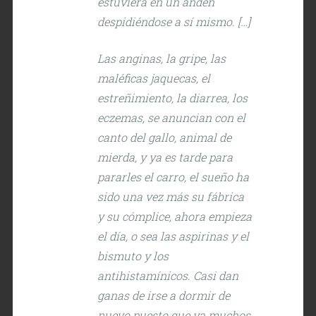
estuviera en un andén
despidiéndose a sí mismo. […]
Las anginas, la gripe, las
maléficas jaquecas, el
estreñimiento, la diarrea, los
eczemas, se anuncian con el
canto del gallo, animal de
mierda, y ya es tarde para
pararles el carro, el sueño ha
sido una vez más su fábrica
y su cómplice, ahora empieza
el día, o sea las aspirinas y el
bismuto y los
antihistamínicos. Casi dan
ganas de irse a dormir de
nuevo puesto que ya muchos