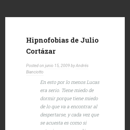
Hipnofobias de Julio
Cortázar
Posted on
junio 15, 2009
by
Andrés
Bianciotto
En esto por lo menos Lucas
era serio. Tiene miedo de
dormir porque tiene miedo
de lo que va a encontrar al
despertarse, y cada vez que
se acuesta es como si