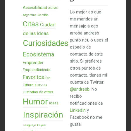
Accesibilidad
AREA6
Lo mejor es que
Argentina
Cambio
me mandes un
Citas
Ciudad
mensaje a ego
de las Ideas
arroba andresb
punto net, o uses el
Curiosidades
espacio de
Ecosistema
contacto de este
sitio. Si prefieres
Emprender
otros puntos de
Emprendimiento
contacto, tienes mi
Favoritos
Fon
cuenta de Twitter:
Futuro
historias
@andresb
. No
Historias de otros
recibo
Humor
notificaciones de
Ideas
LinkedIn
y
Inspiración
Facebook no me
gusta.
Lenguaje
Leyes