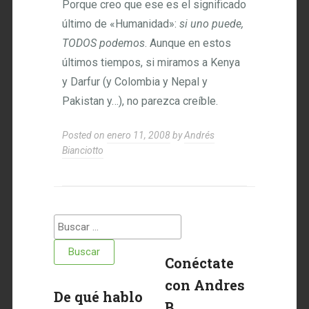
Porque creo que ese es el significado
último de «Humanidad»:
si uno puede,
TODOS podemos
. Aunque en estos
últimos tiempos, si miramos a Kenya
y Darfur (y Colombia y Nepal y
Pakistan y…), no parezca creíble.
Posted on
enero 11, 2008
by
Andrés
Bianciotto
Buscar:
Conéctate
con Andres
De qué hablo
B