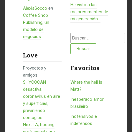
He visto a las
AlexisSocco
en
mejores mentes de
Coffee Shop
mi generación…
Publishing, un
modelo de
Buscar:
negocios
Love
Favoritos
Proyectos y
amigos
SHYCOCAN
Where the hell is
desactiva
Matt?
coronavirus en aire
Inesperado amor
y superficies,
brasileiro
previniendo
Inofensivos e
contagios.
indefensos
Next.LA, hosting
profesional para