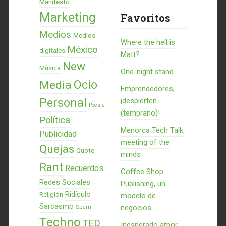
Manifesto
Marketing
Favoritos
Medios
Medios
Where the hell is
México
digitales
Matt?
New
Música
One-night stand
Ocio
Media
Emprendedores,
Personal
¡despierten
Poesía
(temprano)!
Política
Menorca Tech Talk:
Publicidad
meeting of the
Quejas
Quote
minds
Rant
Recuerdos
Coffee Shop
Redes Sociales
Publishing, un
Ridículo
Religión
modelo de
Sarcasmo
Spam
negocios
Techno
TED
Inesperado amor