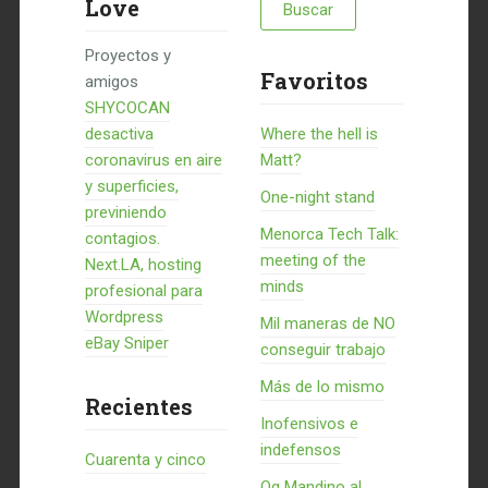
Love
Proyectos y
Favoritos
amigos
SHYCOCAN
desactiva
Where the hell is
coronavirus en aire
Matt?
y superficies,
One-night stand
previniendo
Menorca Tech Talk:
contagios.
meeting of the
Next.LA, hosting
minds
profesional para
Wordpress
Mil maneras de NO
eBay Sniper
conseguir trabajo
Más de lo mismo
Recientes
Inofensivos e
indefensos
Cuarenta y cinco
Og Mandino al