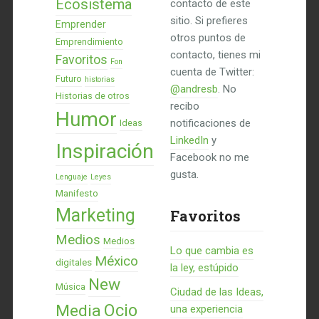
Ecosistema
contacto de este
sitio. Si prefieres
Emprender
otros puntos de
Emprendimiento
contacto, tienes mi
Favoritos
Fon
cuenta de Twitter:
Futuro
historias
@andresb
. No
Historias de otros
recibo
Humor
notificaciones de
Ideas
LinkedIn
y
Inspiración
Facebook no me
gusta.
Lenguaje
Leyes
Manifesto
Marketing
Favoritos
Medios
Medios
Lo que cambia es
México
digitales
la ley, estúpido
New
Música
Ciudad de las Ideas,
Ocio
Media
una experiencia