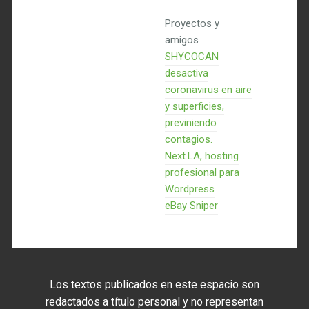
Proyectos y
amigos
SHYCOCAN
desactiva
coronavirus en aire
y superficies,
previniendo
contagios.
Next.LA, hosting
profesional para
Wordpress
eBay Sniper
Los textos publicados en este espacio son
redactados a título personal y no representan