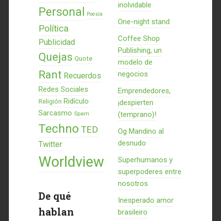
inolvidable
Personal
Poesía
One-night stand
Política
Coffee Shop
Publicidad
Publishing, un
Quejas
Quote
modelo de
Rant
negocios
Recuerdos
Redes Sociales
Emprendedores,
Ridículo
Religión
¡despierten
Sarcasmo
Spam
(temprano)!
Techno
TED
Og Mandino al
desnudo
Twitter
Worldview
Superhumanos y
superpoderes entre
nosotros
De qué
Inesperado amor
hablan
brasileiro