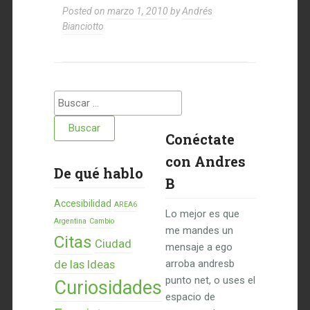
Posted on
marzo 1, 2010
by
Andrés
Bianciotto
Buscar:
Conéctate
con Andres
De qué hablo
B
Accesibilidad
AREA6
Lo mejor es que
Argentina
Cambio
me mandes un
Citas
Ciudad
mensaje a ego
de las Ideas
arroba andresb
punto net, o uses el
Curiosidades
espacio de