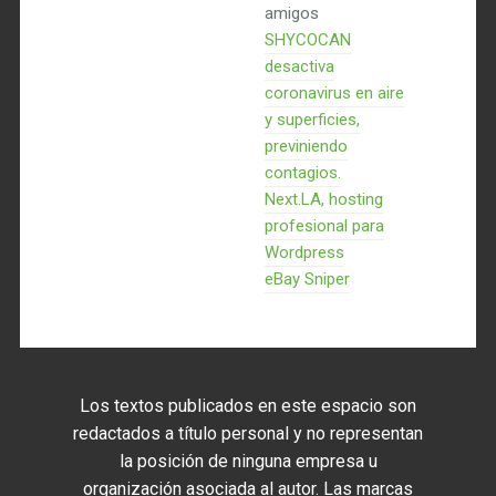
amigos
SHYCOCAN
desactiva
coronavirus en aire
y superficies,
previniendo
contagios.
Next.LA, hosting
profesional para
Wordpress
eBay Sniper
Los textos publicados en este espacio son
redactados a título personal y no representan
la posición de ninguna empresa u
organización asociada al autor. Las marcas