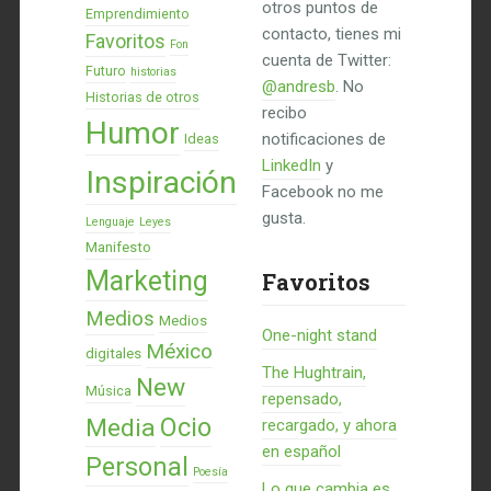
otros puntos de
Emprendimiento
contacto, tienes mi
Favoritos
Fon
cuenta de Twitter:
Futuro
historias
@andresb
. No
Historias de otros
recibo
Humor
notificaciones de
Ideas
LinkedIn
y
Inspiración
Facebook no me
gusta.
Lenguaje
Leyes
Manifesto
Marketing
Favoritos
Medios
Medios
One-night stand
México
digitales
The Hughtrain,
New
Música
repensado,
Ocio
Media
recargado, y ahora
en español
Personal
Poesía
Lo que cambia es