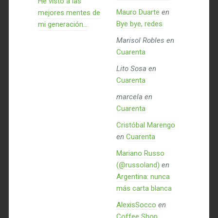
He visto a las
Mauro Duarte
en
mejores mentes de
Bye bye, redes
mi generación…
Marisol Robles
en
Cuarenta
Lito Sosa
en
Cuarenta
marcela
en
Cuarenta
Cristóbal Marengo
en
Cuarenta
Mariano Russo
(@russoland)
en
Argentina: nunca
más carta blanca
AlexisSocco
en
Coffee Shop