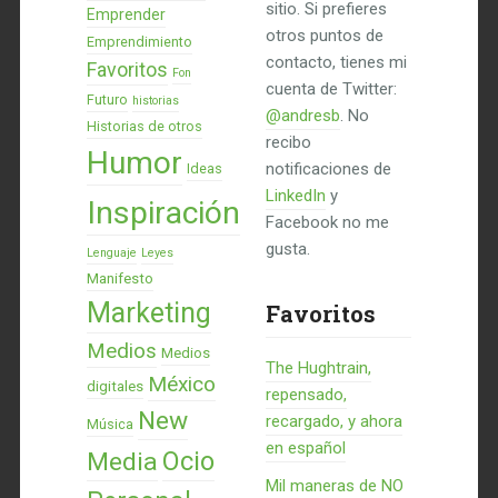
sitio. Si prefieres
Emprender
otros puntos de
Emprendimiento
contacto, tienes mi
Favoritos
Fon
cuenta de Twitter:
Futuro
historias
@andresb
. No
Historias de otros
recibo
Humor
notificaciones de
Ideas
LinkedIn
y
Inspiración
Facebook no me
gusta.
Lenguaje
Leyes
Manifesto
Marketing
Favoritos
Medios
Medios
The Hughtrain,
México
digitales
repensado,
New
recargado, y ahora
Música
en español
Ocio
Media
Mil maneras de NO