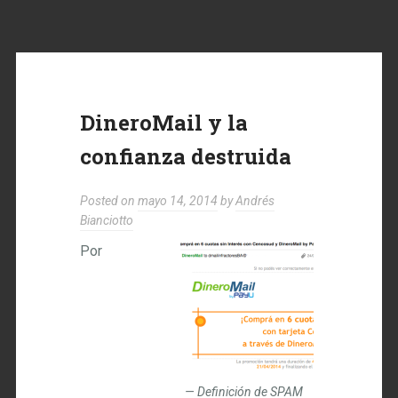
DineroMail y la
confianza destruida
Posted on
mayo 14, 2014
by
Andrés
Bianciotto
Por
Definición de SPAM