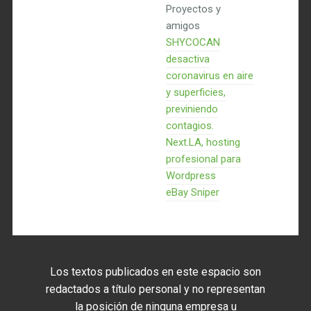
Proyectos y
amigos
SHYCOCAN
desactiva
coronavirus en aire
y superficies,
previniendo
contagios.
Next.LA, hosting
profesional para
Wordpress
eBay Sniper
Los textos publicados en este espacio son
redactados a título personal y no representan
la posición de ninguna empresa u