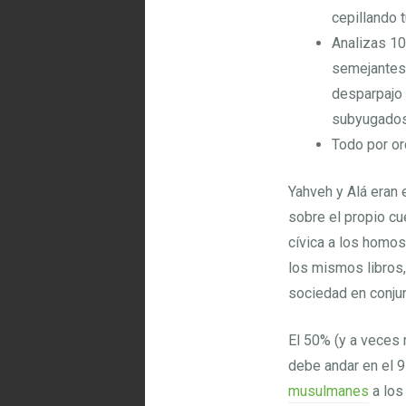
cepillando 
Analizas 10
semejantes 
desparpajo 
subyugados
Todo por or
Yahveh y Alá eran 
sobre el propio cue
cívica a los homos
los mismos libros,
sociedad en conjun
El 50% (y a veces 
debe andar en el 9
musulmanes
a los