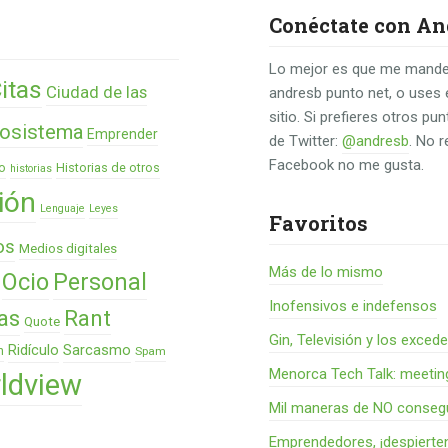
Conéctate con An
Lo mejor es que me mande
itas
Ciudad de las
andresb punto net, o uses 
sitio. Si prefieres otros p
osistema
Emprender
de Twitter:
@andresb
. No 
Facebook no me gusta.
o
Historias de otros
historias
ión
Lenguaje
Leyes
Favoritos
os
Medios digitales
Más de lo mismo
Ocio
Personal
Inofensivos e indefensos
as
Rant
Quote
Gin, Televisión y los exced
Ridículo
Sarcasmo
n
Spam
Menorca Tech Talk: meetin
ldview
Mil maneras de NO consegu
Emprendedores, ¡despierte