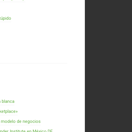
túpido
a blanca
rketplace»
n modelo de negocios
nder Institute en México DF