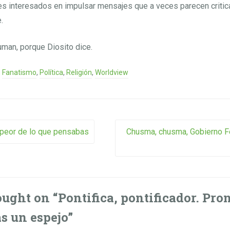
les interesados en impulsar mensajes que a veces parecen critic
.
uman, porque Diosito dice.
Fanatismo
,
Política
,
Religión
,
Worldview
vigation
 peor de lo que pensabas
Chusma, chusma, Gobierno Fe
ught on “
Pontifica, pontificador. Pro
s un espejo
”