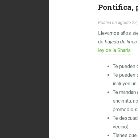
Pontifica,
Posted on
agosto 22
Llevamos años sie
de
bajada de línea
ley de la Sharia
:
Te pueden c
Te pueden s
incluyen un
Te mandan a
encimita, n
promedio so
Te descuadr
vecino).
Tienes que 