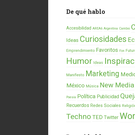
De qué hablo
C
Accesibilidad
AREA6
Argentina
Cambio
Curiosidades
Ec
Ideas
Favoritos
Emprendimiento
Futur
Fon
Humor
Inspirac
Ideas
Marketing
Medi
Manifesto
New Media
México
Música
Quej
Política
Publicidad
Poesía
Recuerdos
Redes Sociales
Religió
Wor
Techno
TED
Twitter