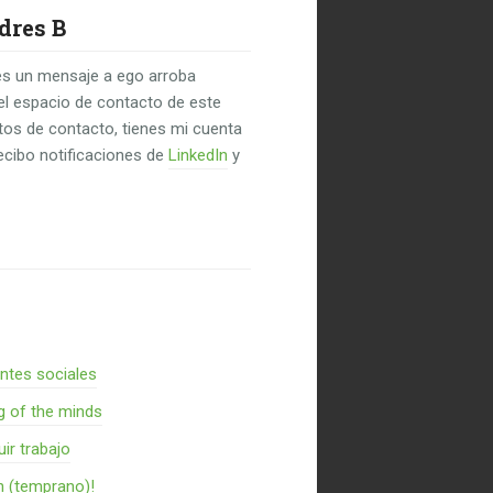
dres B
s un mensaje a ego arroba
el espacio de contacto de este
untos de contacto, tienes mi cuenta
recibo notificaciones de
LinkedIn
y
entes sociales
g of the minds
ir trabajo
n (temprano)!