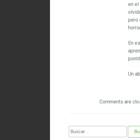
en el
olvid
pero 
horro
En es
apren
ponti
Un ab
Comments are clo
Buscar: