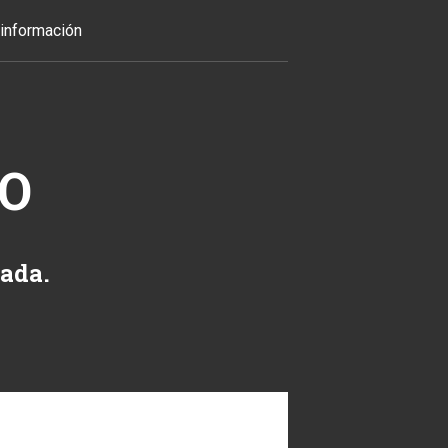
información
TO
zada.