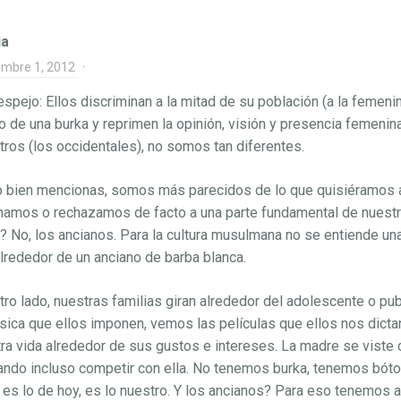
ia
embre 1, 2012
·
espejo: Ellos discriminan a la mitad de su población (a la femeni
o de una burka y reprimen la opinión, visión y presencia femenina
ros (los occidentales), no somos tan diferentes.
bien mencionas, somos más parecidos de lo que quisiéramos a
namos o rechazamos de facto a una parte fundamental de nuestra 
? No, los ancianos. Para la cultura musulmana no se entiende una
alrededor de un anciano de barba blanca.
tro lado, nuestras familias giran alrededor del adolescente o pu
sica que ellos imponen, vemos las películas que ellos nos dict
ra vida alrededor de sus gustos e intereses. La madre se viste 
ndo incluso competir con ella. No tenemos burka, tenemos bótox
 es lo de hoy, es lo nuestro. Y los ancianos? Para eso tenemos a