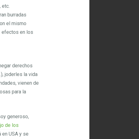
 etc.
ran burradas
con el mismo
 efectos en los
 negar derechos
, joderles la vida
ondades, vienen de
osas para la
soy generoso,
jo de los
á en USA y se