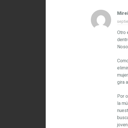
Mire
septi
Otro 
dentr
Nosot
Como 
elimi
mujer
gira 
Por o
la mú
nuest
busca
joven