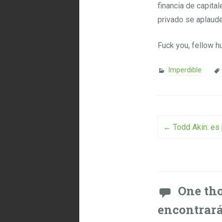
financia de capita
privado se aplaude
Fuck you, fellow h
Imperdible
Post na
←
Todd Akin: es
One tho
encontrará