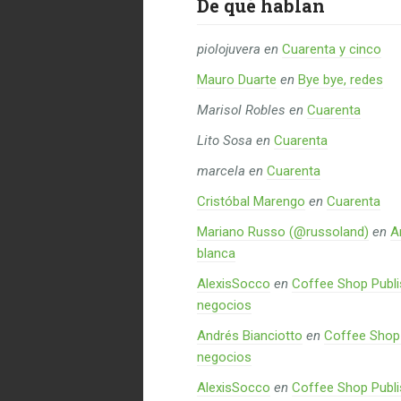
De qué hablan
piolojuvera
en
Cuarenta y cinco
Mauro Duarte
en
Bye bye, redes
Marisol Robles
en
Cuarenta
Lito Sosa
en
Cuarenta
marcela
en
Cuarenta
Cristóbal Marengo
en
Cuarenta
Mariano Russo (@russoland)
en
A
blanca
AlexisSocco
en
Coffee Shop Publi
negocios
Andrés Bianciotto
en
Coffee Shop 
negocios
AlexisSocco
en
Coffee Shop Publi