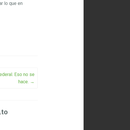
ar lo que en
deral. Eso no se
hace.
→
nto