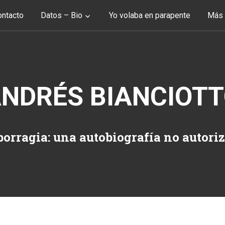
ntacto
Datos – Bio
Yo volaba en parapente
Más 
NDRÉS BIANCIOT
orragia: una autobiografía no autori